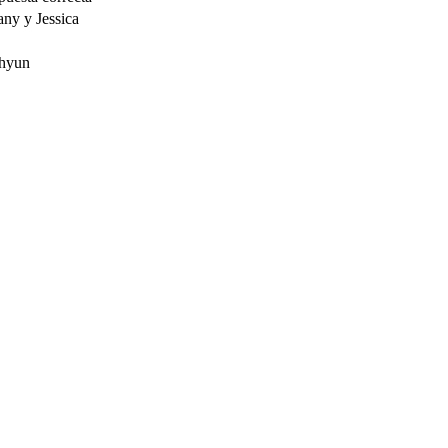
any y Jessica
hyun