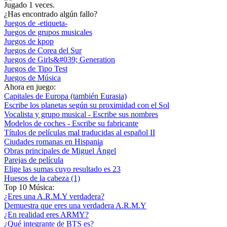
Jugado
1
veces.
¿Has encontrado algún fallo?
Juegos de -etiqueta-
Juegos de grupos musicales
Juegos de kpop
Juegos de Corea del Sur
Juegos de Girls&#039; Generation
Juegos de Tipo Test
Juegos de Música
Ahora en juego:
Capitales de Europa (también Eurasia)
Escribe los planetas según su proximidad con el Sol
Vocalista y grupo musical - Escribe sus nombres
Modelos de coches - Escribe su fabricante
Títulos de películas mal traducidas al español II
Ciudades romanas en Hispania
Obras principales de Miguel Ángel
Parejas de película
Elige las sumas cuyo resultado es 23
Huesos de la cabeza (1)
Top 10 Música:
¿Eres una A.R.M.Y verdadera?
Demuestra que eres una verdadera A.R.M.Y
¿En realidad eres ARMY?
¿Qué integrante de BTS es?