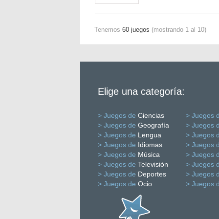
Tenemos
60 juegos
(mostrando 1 al 10)
Elige una categoría:
> Juegos de
Ciencias
> Juegos 
> Juegos de
Geografía
> Juegos 
> Juegos de
Lengua
> Juegos 
> Juegos de
Idiomas
> Juegos 
> Juegos de
Música
> Juegos 
> Juegos de
Televisión
> Juegos 
> Juegos de
Deportes
> Juegos 
> Juegos de
Ocio
> Juegos 