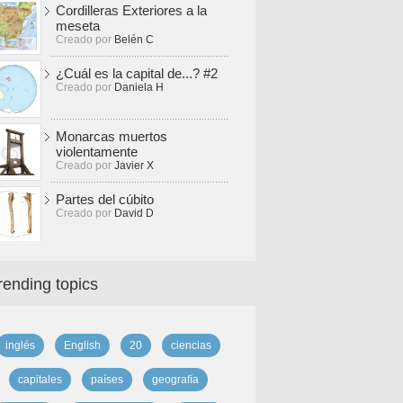
Cordilleras Exteriores a la
meseta
Creado por
Belén C
¿Cuál es la capital de...? #2
Creado por
Daniela H
Monarcas muertos
violentamente
Creado por
Javier X
Partes del cúbito
Creado por
David D
rending topics
inglés
English
20
ciencias
capitales
países
geografía