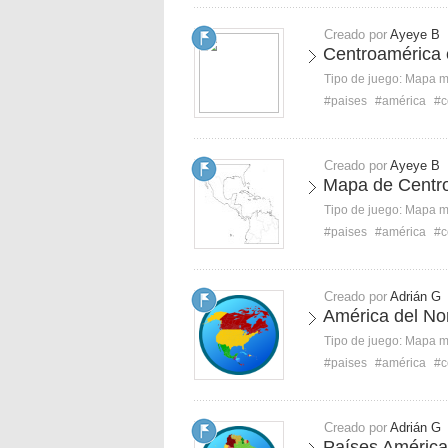
Creado por
Ayeye B
Centroamérica e
Tipo de juego:
Mapa 
#paises
#américa
#c
Creado por
Ayeye B
Mapa de Centr
Tipo de juego:
Mapa 
#paises
#américa
#c
Creado por
Adrián G
América del Nor
Tipo de juego:
Mapa 
#paises
#américa
#c
Creado por
Adrián G
Países América