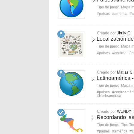
Tipo de juego:
Mapa 
#paises
#américa
#c
Creado por
Jhuly G
Localización de
Tipo de juego:
Mapa 
#paises
#centroaméri
Creado por
Matias C
Latinoamérica -
Tipo de juego:
Mapa 
#paises
#centroaméri
#Norteamérica
Creado por
WENDY 
Recordando las
Tipo de juego:
Tipo Te
#paises
#américa
#c