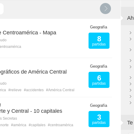
Ah
Geografía
e Centroamérica - Mapa
8
mudo
partidas
entroamérica
Geografía
gráficos de América Central
6
partidas
mudo
rica
#relieve
#accidentes
#América Central
M
Geografía
te y Central - 10 capitales
3
s Secretas
Te
partidas
 norte
#américa
#capitales
#centroamérica