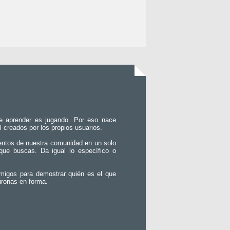
e aprender es jugando. Por eso nace
l creados por los propios usuarios.
entos de nuestra comunidad en un solo
que buscas. Da igual lo específico o
migos para demostrar quién es el que
uronas en forma.