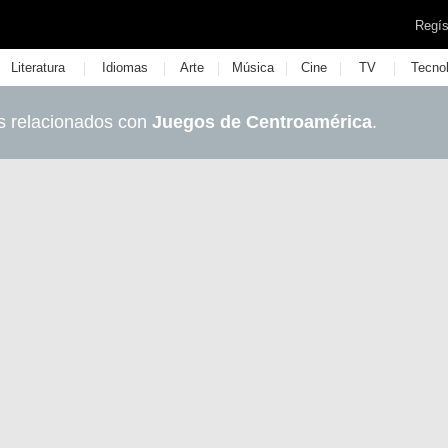
Regís
|
|
|
|
|
|
Literatura
Idiomas
Arte
Música
Cine
TV
Tecno
s relacionados con
Juegos de Centroamérica
.