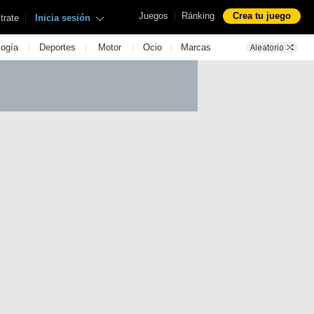
|
Juegos
Ránking
Crea tu juego
|
trate
Inicia sesión
|
|
|
|
logía
Deportes
Motor
Ocio
Marcas