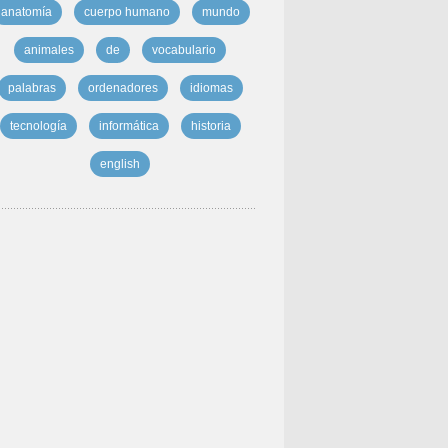
anatomía
cuerpo humano
mundo
animales
de
vocabulario
palabras
ordenadores
idiomas
tecnología
informática
historia
english