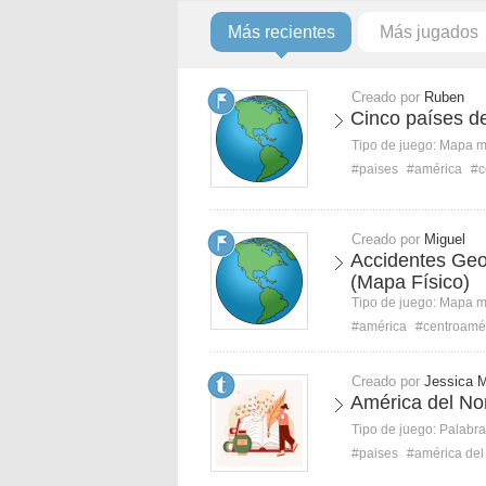
Más recientes
Más jugados
Creado por
Ruben
Cinco países d
Tipo de juego:
Mapa 
#paises
#américa
#c
Creado por
Miguel
Accidentes Geo
(Mapa Físico)
Tipo de juego:
Mapa 
#américa
#centroamé
Creado por
Jessica 
América del Nor
Tipo de juego:
Palabra
#paises
#américa del