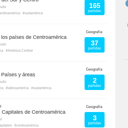
165
mudo
partidas
entroamérica
#sudamérica
Geografía
 los países de Centroamérica
37
mudo
partidas
ca
#América Central
Geografía
 Países y áreas
2
mudo
partidas
ca
#latinoamérica
#sudamérica
H
Geografía
 Capitales de Centroamérica
3
st
partidas
apitales
#centroamérica