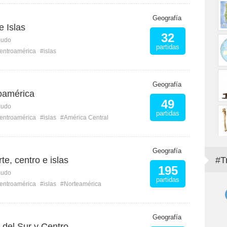
Geografía
 Islas
32
mudo
partidas
entroamérica
#islas
Geografía
oamérica
49
mudo
partidas
entroamérica
#islas
#América Central
Geografía
te, centro e islas
#T
195
mudo
partidas
entroamérica
#islas
#Norteamérica
Geografía
 del Sur y Centro