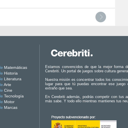
Estamos convencidos de que la mejor forma d
de
Matemáticas
Cerebriti. Un portal de juegos sobre cultura genera
de
Historia
de
Literatura
Nuestra misión es concentrar todos los conocimi
lugar para que tú puedas encontrar ese juego 
de
Arte
extraño que sea.
de
Cine
de
Tecnología
En Cerebriti además, podrás competir con tus a
más sabe. Y todo ello mientras mantienes tus ne
de
Motor
de
Marcas