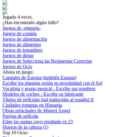
Jugado
4
veces.
¿Has encontrado algún fallo?
Juegos de -etiqueta-
Juegos de comida
Juegos de alimentación
Juegos de alimentos
Juegos de legumbres
Juegos de dietas
Juegos de Selecciona las Respuestas Correctas
Juegos de Ocio
Ahora en juego:
Capitales de Europa (también Eurasia)
Escribe los planetas según su proximidad con el Sol
Vocalista y grupo musical - Escribe sus nombres
Modelos de coches - Escribe su fabricante
Títulos de películas mal traducidas al español II
Ciudades romanas en Hispania
Obras principales de Miguel Ángel
Parejas de película
Elige las sumas cuyo resultado es 23
Huesos de la cabeza (1)
Top 10 Ocio: