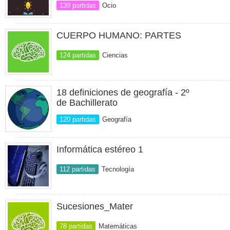
139 partidas
Ocio
CUERPO HUMANO: PARTES
124 partidas
Ciencias
18 definiciones de geografía - 2º
de Bachillerato
120 partidas
Geografía
Informática estéreo 1
112 partidas
Tecnología
Sucesiones_Mater
78 partidas
Matemáticas