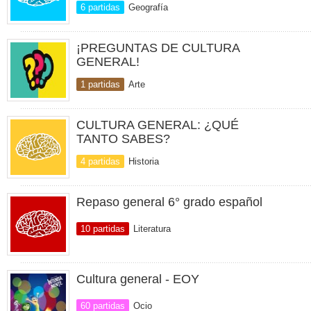
6 partidas
Geografía
¡PREGUNTAS DE CULTURA
GENERAL!
1 partidas
Arte
CULTURA GENERAL: ¿QUÉ
TANTO SABES?
4 partidas
Historia
Repaso general 6° grado español
10 partidas
Literatura
Cultura general - EOY
60 partidas
Ocio