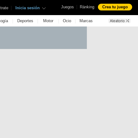
|
Juegos
Ránking
Crea tu juego
|
trate
Inicia sesión
|
|
|
|
logía
Deportes
Motor
Ocio
Marcas