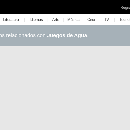
Regís
|
|
|
|
|
|
Literatura
Idiomas
Arte
Música
Cine
TV
Tecno
os relacionados con
Juegos de Agua
.