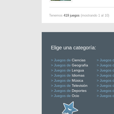
Tenemos
419 juegos
(mostrando 1 al 10)
Elige una categoría:
> Juegos de
Ciencias
> Juegos 
> Juegos de
Geografía
> Juegos 
> Juegos de
Lengua
> Juegos 
> Juegos de
Idiomas
> Juegos 
> Juegos de
Música
> Juegos 
> Juegos de
Televisión
> Juegos 
> Juegos de
Deportes
> Juegos 
> Juegos de
Ocio
> Juegos 