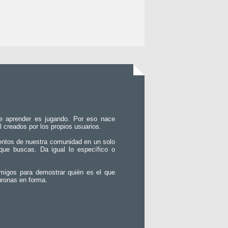
e aprender es jugando. Por eso nace
l creados por los propios usuarios.
entos de nuestra comunidad en un solo
que buscas. Da igual lo específico o
migos para demostrar quién es el que
uronas en forma.