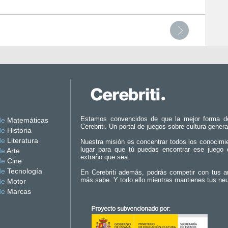
Estamos convencidos de que la mejor forma d
de
Matemáticas
Cerebriti. Un portal de juegos sobre cultura genera
de
Historia
de
Literatura
Nuestra misión es concentrar todos los conocimi
lugar para que tú puedas encontrar ese juego 
de
Arte
extraño que sea.
de
Cine
de
Tecnología
En Cerebriti además, podrás competir con tus a
más sabe. Y todo ello mientras mantienes tus ne
de
Motor
de
Marcas