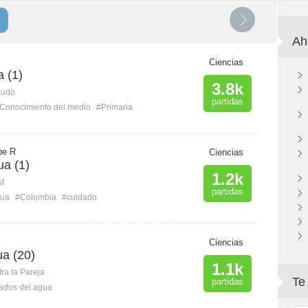
Ah
Ciencias
a (1)
3.8k
mudo
partidas
Conocimiento del medio
#Primaria
pe R
Ciencias
ua (1)
1.2k
st
partidas
ua
#Colombia
#cuidado
Ciencias
ua (20)
1.1k
ra la Pareja
Te
partidas
ados del agua