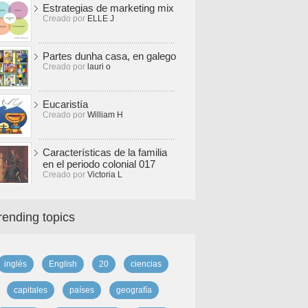
Estrategias de marketing mix
Creado por
ELLE J
Partes dunha casa, en galego
Creado por
lauri o
Eucaristía
Creado por
William H
Características de la familia
en el periodo colonial 017
Creado por
Victoria L
rending topics
inglés
English
20
ciencias
capitales
países
geografía