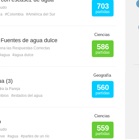
703
mudo
partidas
ua
#Colombia
#América del Sur
Ciencias
: Fuentes de agua dulce
586
ona las Respuestas Correctas
partidas
#agua
#agua dulce
Geografía
a (3)
560
ra la Pareja
partidas
mbios
#estados del agua
Ciencias
o
559
mudo
partidas
eve
#agua
#partes de un río