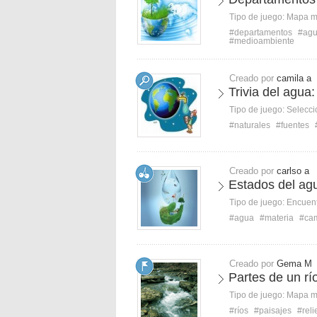
Tipo de juego:
Mapa 
#departamentos
#ag
#medioambiente
Creado por
camila a
Trivia del agua
Tipo de juego:
Selecci
#naturales
#fuentes
Creado por
carlso a
Estados del agu
Tipo de juego:
Encuent
#agua
#materia
#ca
Creado por
Gema M
Partes de un rí
Tipo de juego:
Mapa 
#ríos
#paisajes
#reli