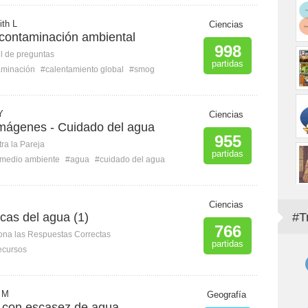
ith L
Ciencias
 contaminación ambiental
998
l de preguntas
partidas
aminación
#calentamiento global
#smog
Y
Ciencias
imágenes - Cuidado del agua
955
ra la Pareja
partidas
medio ambiente
#agua
#cuidado del agua
Ciencias
icas del agua (1)
#T
766
ona las Respuestas Correctas
partidas
ecursos
a M
Geografía
 con escasez de agua