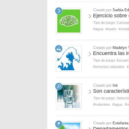
Creado por
Sarbia Ed
Ejercicio sobre
Tipo de juego:
Carruse
#agua
#suelo
#cont
Creado por
Madelyn 
Encuentra las 
Tipo de juego:
Encuent
#recursos naturales
#
Creado por
Inti
Son característ
Tipo de juego:
Selecci
#naturales
#agua
#r
Creado por
Estefani
Departamentos