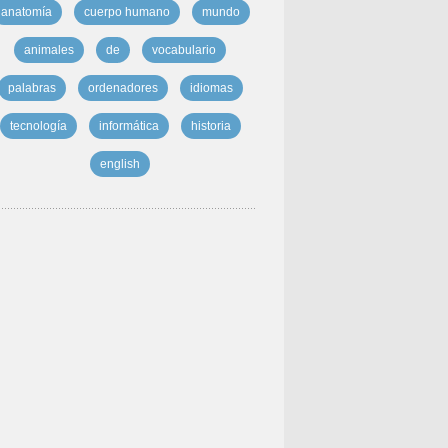
anatomía
cuerpo humano
mundo
animales
de
vocabulario
palabras
ordenadores
idiomas
tecnología
informática
historia
english