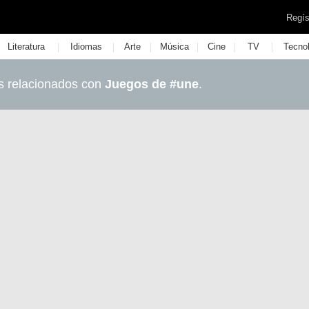
Regís
|
|
|
|
|
|
Literatura
Idiomas
Arte
Música
Cine
TV
Tecno
s relacionados con
Juegos de #une
.