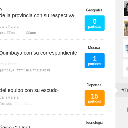
 Y
Geografía
e la provincia con su respectiva
0
partidas
ra la Pareja
nes
##ecuador
##une
Música
Quimbaya con su correspondiente
1
partidas
ra la Pareja
quimbaya
##música #batatabati
Deportes
del equipo con su escudo
#T
15
ra la Pareja
partidas
#escudo
##nombreunir
Tecnología
ógico (2 Une)