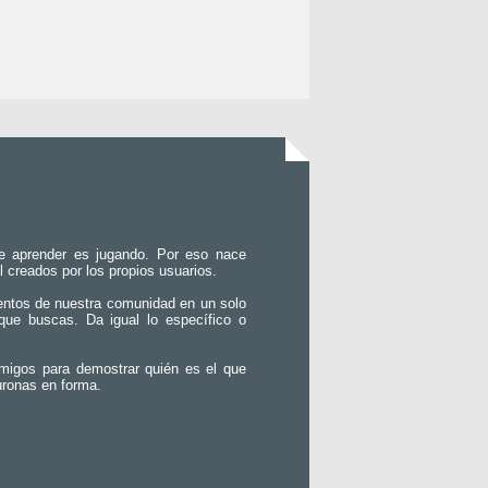
e aprender es jugando. Por eso nace
l creados por los propios usuarios.
entos de nuestra comunidad en un solo
que buscas. Da igual lo específico o
migos para demostrar quién es el que
uronas en forma.