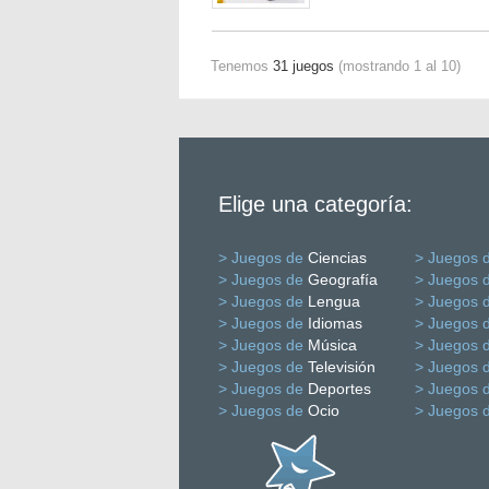
Tenemos
31 juegos
(mostrando 1 al 10)
Elige una categoría:
> Juegos de
Ciencias
> Juegos 
> Juegos de
Geografía
> Juegos 
> Juegos de
Lengua
> Juegos 
> Juegos de
Idiomas
> Juegos 
> Juegos de
Música
> Juegos 
> Juegos de
Televisión
> Juegos 
> Juegos de
Deportes
> Juegos 
> Juegos de
Ocio
> Juegos 