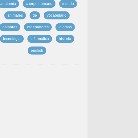
anatomía
cuerpo humano
mundo
animales
de
vocabulario
palabras
ordenadores
idiomas
tecnología
informática
historia
english