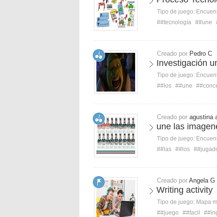
Tipo de juego:
Encuent
##tecnología
##une
Creado por
Pedro C
Investigación u
Tipo de juego:
Encuent
##los
##une
##conc
Creado por
agustina 
une las imagen
Tipo de juego:
Encuent
##las
##los
##jugad
Creado por
Angela G
Writing activity
Tipo de juego:
Mapa 
##juego
##facil
##in