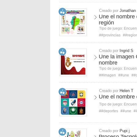
Creado por
Jonathan
Une el nombre d
región
Tipo de juego:
Encuent
##provincias
##regio
Creado por
Ingrid S
Une la imagen 
nombre
Tipo de juego:
Encuent
##imagen
##une
##
Creado por
Helen T
Une el nombre 
Tipo de juego:
Encuent
##deportes
##une
#
Creado por
Pupi j
Proceso Tecnol