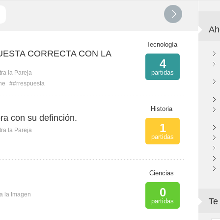
Ah
Tecnología
UESTA CORRECTA CON LA
4
partidas
ra la Pareja
ne
##rrespuesta
Historia
a con su definción.
1
ra la Pareja
partidas
Ciencias
0
ca la Imagen
Te
partidas