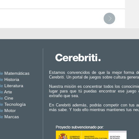
Estamos convencidos de que la mejor forma d
de
Matemáticas
Cerebriti. Un portal de juegos sobre cultura genera
de
Historia
de
Literatura
Nuestra misión es concentrar todos los conocimi
lugar para que tú puedas encontrar ese juego 
de
Arte
extraño que sea.
de
Cine
de
Tecnología
En Cerebriti además, podrás competir con tus a
más sabe. Y todo ello mientras mantienes tus ne
de
Motor
de
Marcas