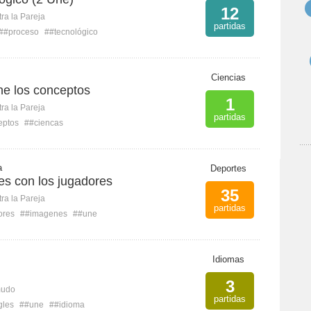
12
ra la Pareja
partidas
##proceso
##tecnológico
Ciencias
ne los conceptos
1
ra la Pareja
partidas
eptos
##ciencas
a
Deportes
es con los jugadores
35
ra la Pareja
partidas
ores
##imagenes
##une
Idiomas
3
mudo
partidas
gles
##une
##idioma