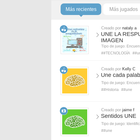
Más recientes
Más jugados
Creado por
nataly a
UNE LA RESP
IMAGEN
Tipo de juego:
Encuent
##TECNOLOGÍA
##u
Creado por
Kelly C
Une cada palabr
Tipo de juego:
Encuent
##Historia
##une
Creado por
jaime f
Sentidos UNE
Tipo de juego:
Identifi
##une