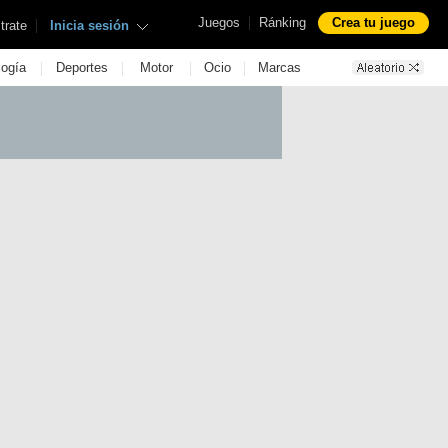
|
Juegos
Ránking
Crea tu juego
|
trate
Inicia sesión
|
|
|
|
logía
Deportes
Motor
Ocio
Marcas