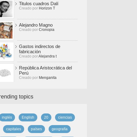
Titulos cuadros Dalí
Creado por
Horizon T
Alejandro Magno
Creado por
Cronopia
Gastos indirectos de
fabricación
Creado por
Alejandra t
República Aristocrática del
Perú
Creado por
Menganita
rending topics
inglés
English
20
ciencias
capitales
países
geografía