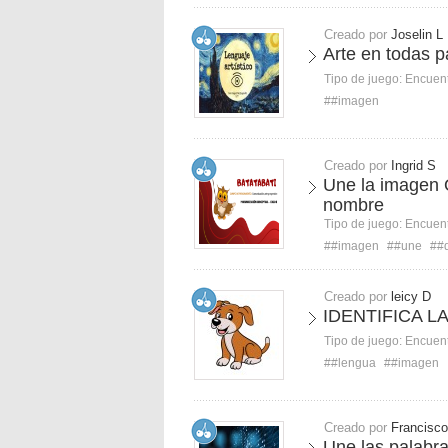
Creado por
Joselin L
Arte en todas p
Tipo de juego:
Encuent
##imagen
Creado por
Ingrid S
Une la imagen 
nombre
Tipo de juego:
Encuent
##imagen
##une
##
Creado por
leicy D
IDENTIFICA L
Tipo de juego:
Encuent
##lengua
##imagen
Creado por
Francisco
Une las palabr