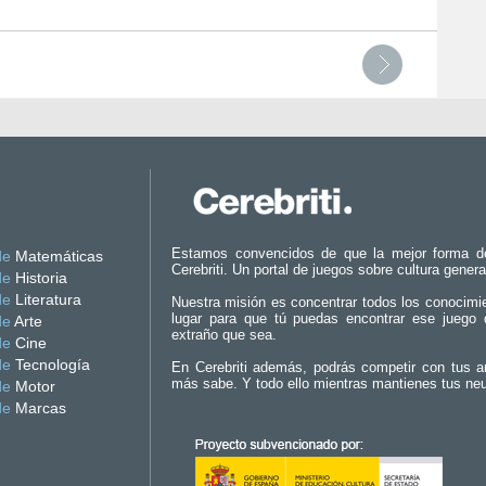
Estamos convencidos de que la mejor forma d
de
Matemáticas
Cerebriti. Un portal de juegos sobre cultura genera
de
Historia
de
Literatura
Nuestra misión es concentrar todos los conocimi
lugar para que tú puedas encontrar ese juego 
de
Arte
extraño que sea.
de
Cine
de
Tecnología
En Cerebriti además, podrás competir con tus a
más sabe. Y todo ello mientras mantienes tus ne
de
Motor
de
Marcas