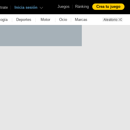
|
Juegos
Ránking
Crea tu juego
|
trate
Inicia sesión
|
|
|
|
logía
Deportes
Motor
Ocio
Marcas