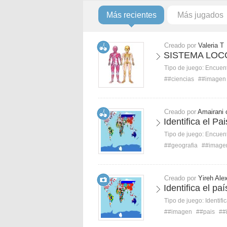
Más recientes
Más jugados
Creado por
Valeria T
SISTEMA LO
Tipo de juego:
Encuent
##ciencias
##imagen
Creado por
Amairani 
Identifica el Pa
Tipo de juego:
Encuent
##geografia
##image
Creado por
Yireh Ale
Identifica el pa
Tipo de juego:
Identifi
##imagen
##pais
##i