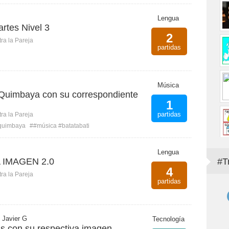
Lengua
artes Nivel 3
2
ra la Pareja
partidas
Música
Quimbaya con su correspondiente
1
partidas
ra la Pareja
quimbaya
##música #batatabati
Lengua
A IMAGEN 2.0
#T
4
ra la Pareja
partidas
 Javier G
Tecnología
as con su respectiva imagen