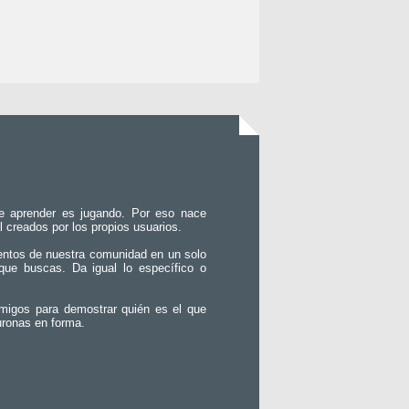
e aprender es jugando. Por eso nace
l creados por los propios usuarios.
entos de nuestra comunidad en un solo
que buscas. Da igual lo específico o
migos para demostrar quién es el que
uronas en forma.