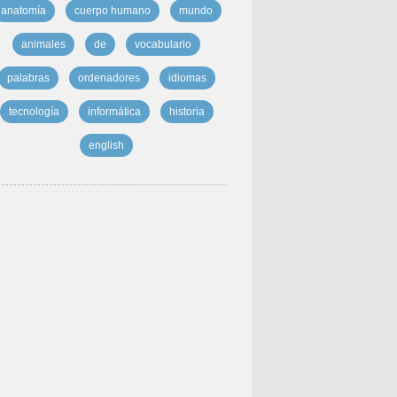
anatomía
cuerpo humano
mundo
animales
de
vocabulario
palabras
ordenadores
idiomas
tecnología
informática
historia
english