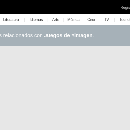
Regís
|
|
|
|
|
|
Literatura
Idiomas
Arte
Música
Cine
TV
Tecno
s relacionados con
Juegos de #imagen
.