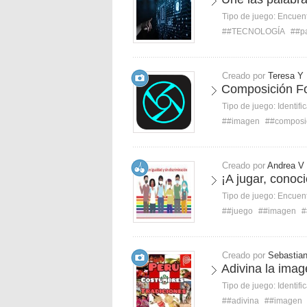
Tipo de juego:
Encuent
##TECNOLOGÍA
##p
Creado por
Teresa Y
Composición Fo
Tipo de juego:
Identifi
##imagen
##composi
Creado por
Andrea V
¡A jugar, conoc
Tipo de juego:
Encuent
##juego
##imagen
#
Creado por
Sebastia
Adivina la ima
Tipo de juego:
Identifi
##adivina
##imagen