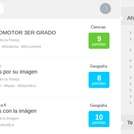
Ah
Ciencias
COMOTOR 3ER GRADO
9
ra la Pareja
partidas
##sistema
##locomotor
c
Geografía
is por su imagen
8
ra la Pareja
partidas
n
##pais
##identifica
xa A
Geografía
ís con la imágen
10
ca la Imagen
Te
partidas
dentifica