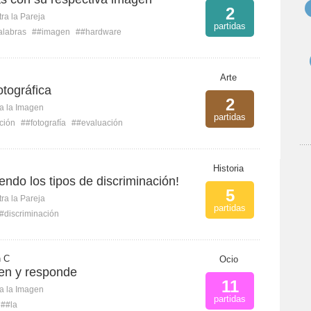
2
ra la Pareja
partidas
alabras
##imagen
##hardware
Arte
tográfica
2
ca la Imagen
partidas
ción
##fotografía
##evaluación
Historia
iendo los tipos de discriminación!
5
ra la Pareja
partidas
#discriminación
n C
Ocio
gen y responde
11
ca la Imagen
partidas
##la