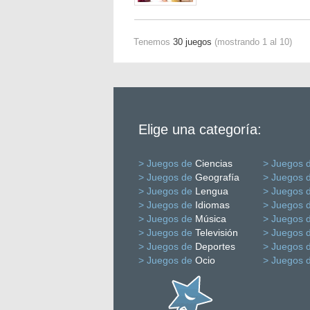
Tenemos
30 juegos
(mostrando 1 al 10)
Elige una categoría:
> Juegos de
Ciencias
> Juegos 
> Juegos de
Geografía
> Juegos 
> Juegos de
Lengua
> Juegos 
> Juegos de
Idiomas
> Juegos 
> Juegos de
Música
> Juegos 
> Juegos de
Televisión
> Juegos 
> Juegos de
Deportes
> Juegos 
> Juegos de
Ocio
> Juegos 