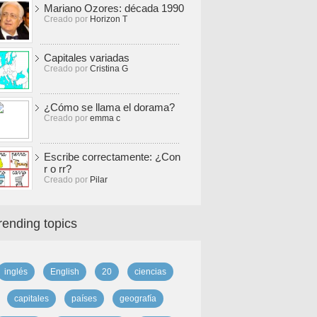
Mariano Ozores: década 1990
Creado por
Horizon T
Capitales variadas
Creado por
Cristina G
¿Cómo se llama el dorama?
Creado por
emma c
Escribe correctamente: ¿Con
r o rr?
Creado por
Pilar
rending topics
inglés
English
20
ciencias
capitales
países
geografía