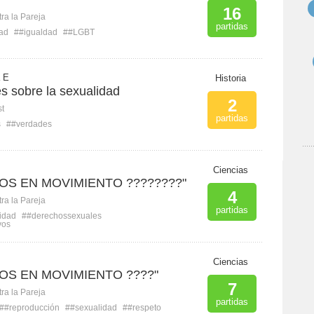
16
ra la Pareja
partidas
ad
##igualdad
##LGBT
a E
Historia
s sobre la sexualidad
2
st
partidas
s
##verdades
Ciencias
OS EN MOVIMIENTO ????????"
4
ra la Pareja
partidas
idad
##derechossexuales
vos
Ciencias
OS EN MOVIMIENTO ????"
7
ra la Pareja
partidas
##reproducción
##sexualidad
##respeto