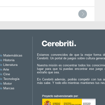
Estamos convencidos de que la mejor forma d
de
Matemáticas
Cerebriti. Un portal de juegos sobre cultura genera
de
Historia
de
Literatura
Nuestra misión es concentrar todos los conocimi
lugar para que tú puedas encontrar ese juego 
de
Arte
extraño que sea.
de
Cine
de
Tecnología
En Cerebriti además, podrás competir con tus a
más sabe. Y todo ello mientras mantienes tus ne
de
Motor
de
Marcas