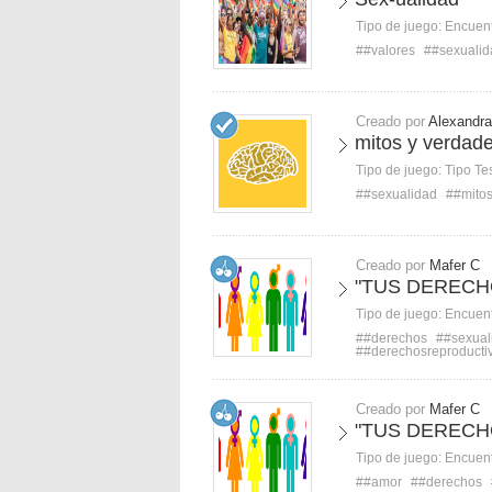
Tipo de juego:
Encuent
##valores
##sexualid
Creado por
Alexandr
mitos y verdade
Tipo de juego:
Tipo Te
##sexualidad
##mito
Creado por
Mafer C
"TUS DERECH
Tipo de juego:
Encuent
##derechos
##sexual
##derechosreproducti
Creado por
Mafer C
"TUS DERECH
Tipo de juego:
Encuent
##amor
##derechos