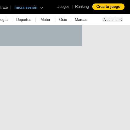
|
Juegos
Ránking
Crea tu juego
|
trate
Inicia sesión
|
|
|
|
logía
Deportes
Motor
Ocio
Marcas