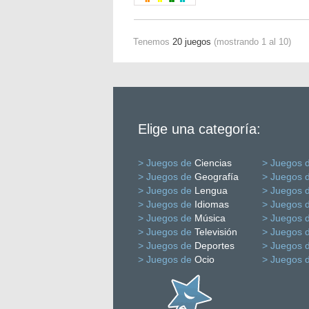
Tenemos
20 juegos
(mostrando 1 al 10)
Elige una categoría:
> Juegos de
Ciencias
> Juegos 
> Juegos de
Geografía
> Juegos 
> Juegos de
Lengua
> Juegos 
> Juegos de
Idiomas
> Juegos 
> Juegos de
Música
> Juegos 
> Juegos de
Televisión
> Juegos 
> Juegos de
Deportes
> Juegos 
> Juegos de
Ocio
> Juegos 