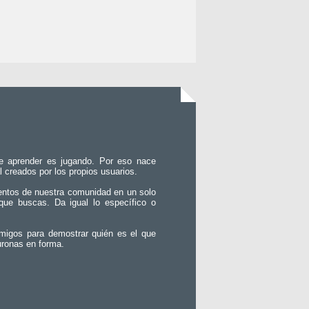
e aprender es jugando. Por eso nace
l creados por los propios usuarios.
entos de nuestra comunidad en un solo
que buscas. Da igual lo específico o
migos para demostrar quién es el que
uronas en forma.