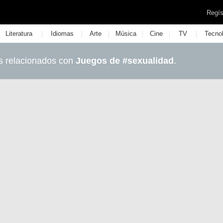
Regís
|
|
|
|
|
|
Literatura
Idiomas
Arte
Música
Cine
TV
Tecno
s relacionados con
Juegos de #sexualidad
.