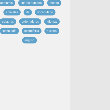
anatomía
cuerpo humano
mundo
animales
de
vocabulario
palabras
ordenadores
idiomas
tecnología
informática
historia
english