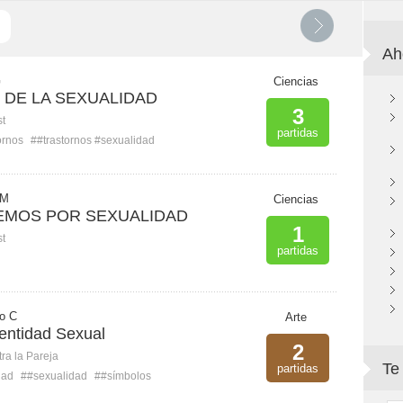
Ah
G
Ciencias
DE LA SEXUALIDAD
3
st
partidas
ornos
##trastornos #sexualidad
 M
Ciencias
EMOS POR SEXUALIDAD
1
st
partidas
fo C
Arte
entidad Sexual
2
ra la Pareja
Te
partidas
dad
##sexualidad
##símbolos