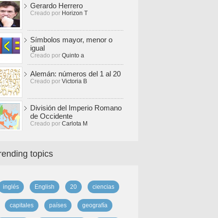
Gerardo Herrero
Creado por
Horizon T
Símbolos mayor, menor o
igual
Creado por
Quinto a
Alemán: números del 1 al 20
Creado por
Victoria B
División del Imperio Romano
de Occidente
Creado por
Carlota M
rending topics
inglés
English
20
ciencias
capitales
países
geografía