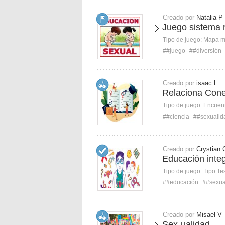
Creado por
Natalia P
Juego sistema 
Tipo de juego:
Mapa 
##juego
##diversión
Creado por
isaac l
Relaciona Con
Tipo de juego:
Encuent
##ciencia
##sexualid
Creado por
Crystian C
Educación integ
Tipo de juego:
Tipo Te
##educación
##sexua
Creado por
Misael V
Sex-ualidad