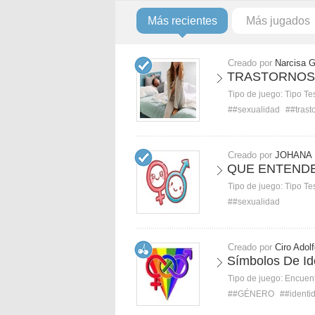
Más recientes
Más jugados
Creado por
Narcisa 
TRASTORNOS 
Tipo de juego:
Tipo Te
##sexualidad
##trast
Creado por
JOHANA
QUE ENTEND
Tipo de juego:
Tipo Te
##sexualidad
Creado por
Ciro Adol
Símbolos De Id
Tipo de juego:
Encuent
##GÉNERO
##identi