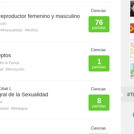
Ciencias
reproductor femenino y masculino
76
mudo
partidas
##sexualidad
##niños
Ciencias
eptos
1
ra la Pareja
partidas
ad
##inclución
itlali L
Ciencias
ral de la Sexualidad
#T
8
st
partidas
lidad
##integral
Ciencias