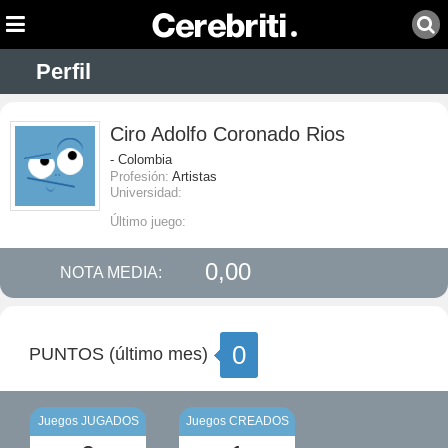
Perfil
Ciro Adolfo Coronado Rios
- Colombia
Profesión:
Artistas
Universidad:
Último juego:
0,00
NOTA MEDIA:
0
PUNTOS (último mes)
Juegos JUGADOS
Juegos CREADOS