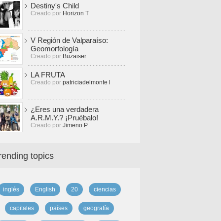
Destiny's Child
Creado por
Horizon T
V Región de Valparaíso:
Geomorfología
Creado por
Buzaiser
LA FRUTA
Creado por
patriciadelmonte l
¿Eres una verdadera
A.R.M.Y.? ¡Pruébalo!
Creado por
Jimeno P
rending topics
inglés
English
20
ciencias
capitales
países
geografía