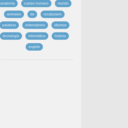
anatomía
cuerpo humano
mundo
animales
de
vocabulario
palabras
ordenadores
idiomas
tecnología
informática
historia
english