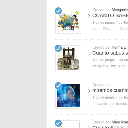
Creado por
Menganit
CUANTO SABE
Tipo de juego:
Tipo Te
##de
##cuanto
##sa
Creado por
Norma E
Cuanto sabes s
Tipo de juego:
Lista e
##Historia
##cuanto
Creado por
miremos cuanto
Tipo de juego:
Tipo Te
##cuanto
##miremos
Creado por
Manchita
Cuanto Sabes 