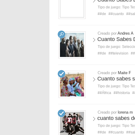
Tipo de juego:
Tipo Te
##de
##cuanto
##sa
Creado por
Andres A
Cuanto Sabes 
Tipo de juego:
Selecci
##de
##television
##
Creado por
Maite F
Cuanto sabes s
Tipo de juego:
Tipo Te
##África
##historia
#
Creado por
lorena m
cuanto sabes d
Tipo de juego:
Tipo Te
##de
##cuanto
##sa