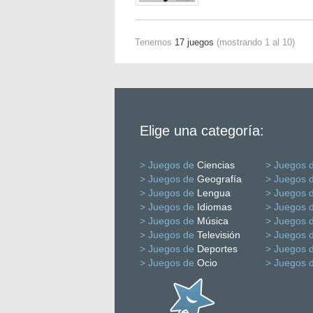
Tenemos
17 juegos
(mostrando 1 al 10)
Elige una categoría:
> Juegos de
Ciencias
> Juegos 
> Juegos de
Geografía
> Juegos 
> Juegos de
Lengua
> Juegos 
> Juegos de
Idiomas
> Juegos 
> Juegos de
Música
> Juegos 
> Juegos de
Televisión
> Juegos 
> Juegos de
Deportes
> Juegos 
> Juegos de
Ocio
> Juegos 