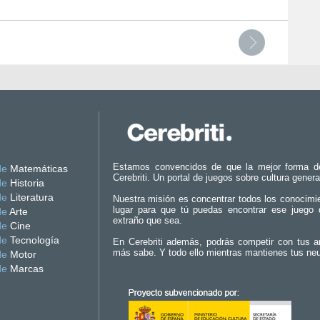
Estamos convencidos de que la mejor forma d
de
Matemáticas
Cerebriti. Un portal de juegos sobre cultura genera
de
Historia
de
Literatura
Nuestra misión es concentrar todos los conocimi
lugar para que tú puedas encontrar ese juego 
de
Arte
extraño que sea.
de
Cine
de
Tecnología
En Cerebriti además, podrás competir con tus a
más sabe. Y todo ello mientras mantienes tus ne
de
Motor
de
Marcas