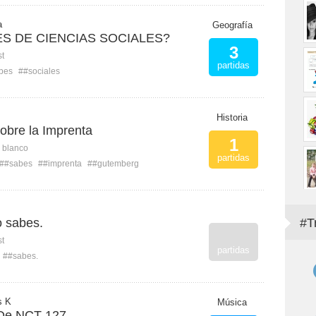
a
Geografía
S DE CIENCIAS SOCIALES?
3
st
partidas
bes
##sociales
Historia
obre la Imprenta
1
n blanco
partidas
##sabes
##imprenta
##gutemberg
 sabes.
#T
st
partidas
##sabes.
s K
Música
De NCT 127