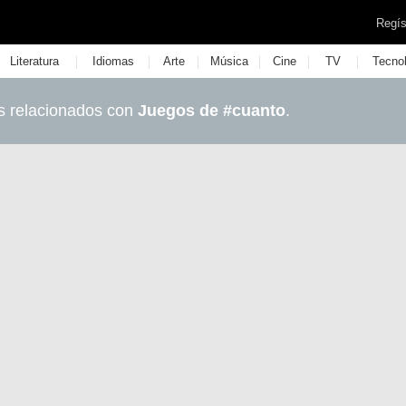
Regís
|
|
|
|
|
|
Literatura
Idiomas
Arte
Música
Cine
TV
Tecno
s relacionados con
Juegos de #cuanto
.