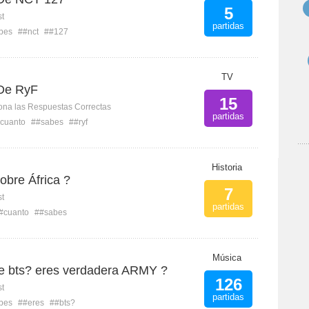
5
st
partidas
bes
##nct
##127
TV
De RyF
15
ona las Respuestas Correctas
partidas
cuanto
##sabes
##ryf
Historia
obre África ?
7
st
partidas
#cuanto
##sabes
Música
e bts? eres verdadera ARMY ?
126
st
partidas
bes
##eres
##bts?