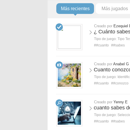
Más recientes
Más jugados
Creado por
Ezequiel 
¿ Cuánto sabes
Tipo de juego:
Tipo Te
##cuanto
##sabes
Creado por
Anabel G
Cuanto conozco
Tipo de juego:
Identifi
##cuanto
##conozco
Creado por
Yenny E
cuanto sabes de
Tipo de juego:
Selecci
##cuanto
##sabes