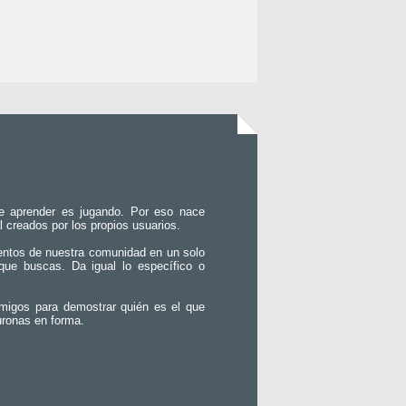
e aprender es jugando. Por eso nace
l creados por los propios usuarios.
entos de nuestra comunidad en un solo
que buscas. Da igual lo específico o
migos para demostrar quién es el que
uronas en forma.