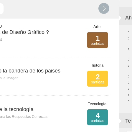
Ah
D
Arte
 de Diseño Gráfico ?
1
st
partidas
Historia
 la bandera de los paises
2
ca la Imagen
partidas
Tecnología
 la tecnología
4
ona las Respuestas Correctas
Te
partidas