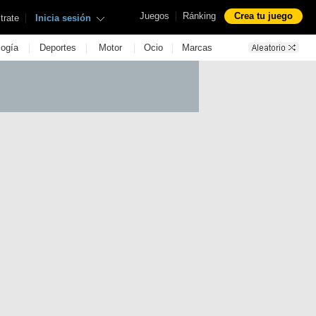
|
Juegos
Ránking
Crea tu juego
|
trate
Inicia sesión
|
|
|
|
logía
Deportes
Motor
Ocio
Marcas