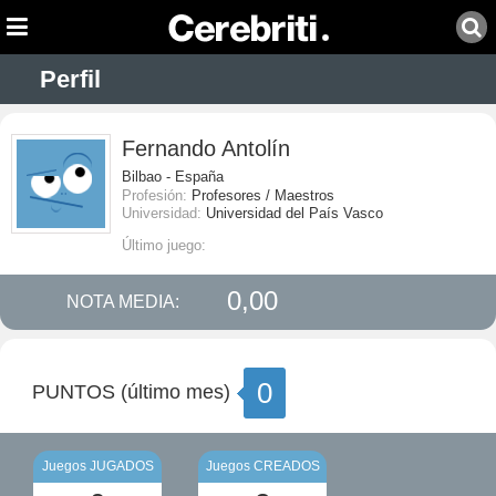
Perfil
Fernando Antolín
Bilbao - España
Profesión:
Profesores / Maestros
Universidad:
Universidad del País Vasco
Último juego:
0,00
NOTA MEDIA:
0
PUNTOS (último mes)
Juegos JUGADOS
Juegos CREADOS