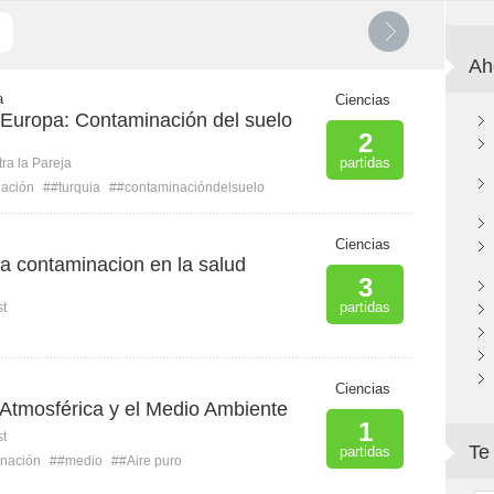
Ah
a
Ciencias
Europa: Contaminación del suelo
2
partidas
ra la Pareja
ación
##turquia
##contaminacióndelsuelo
Ciencias
a contaminacion en la salud
3
partidas
st
Ciencias
Atmosférica y el Medio Ambiente
1
st
Te
partidas
nación
##medio
##Aire puro