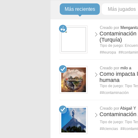
Más recientes
Más jugados
Creado por
Menganit
Contaminación 
(Turquía)
Tipo de juego:
Encuent
##europa
##contamin
Creado por
milo a
Como impacta l
humana
Tipo de juego:
Tipo Te
##contaminación
Creado por
Abigail Y
Contaminación 
Tipo de juego:
Tipo Te
##ciencias
##contami