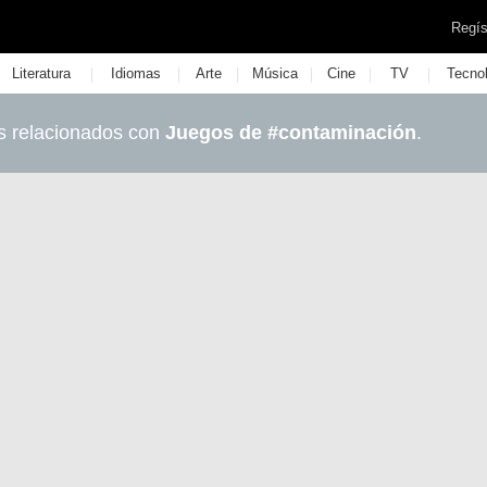
Regís
|
|
|
|
|
|
Literatura
Idiomas
Arte
Música
Cine
TV
Tecno
s relacionados con
Juegos de #contaminación
.