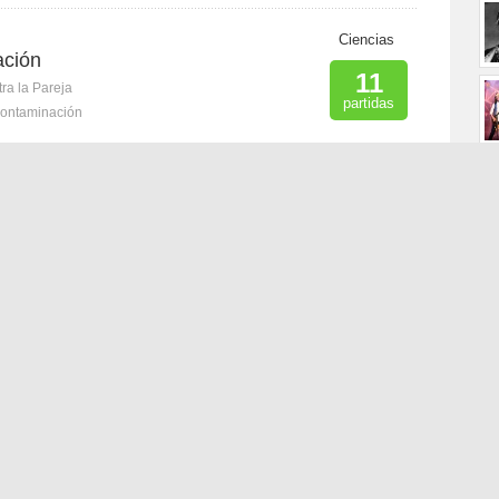
Ciencias
ación
11
ra la Pareja
partidas
ontaminación
P
Ciencias
 la contaminación ambiental?
1
ona las Respuestas Correctas
partidas
minación
##evita
Geografía
ntaminantes del mundo
#T
2
mudo
partidas
nación
Ciencias
 de los tipos de contaminación