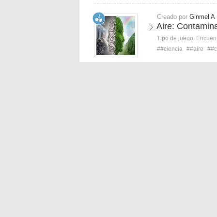
Creado por
Ginmel A
Aire: Contamin
Tipo de juego:
Encuent
##ciencia
##aire
##c
Creado por
Carolina 
¿Cómo se evita
Tipo de juego:
Selecci
##ambiental
##conta
Creado por
Sara O
Países más co
Tipo de juego:
Mapa 
##mundial
##contami
Creado por
Pilar C
Busca la pareja