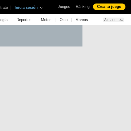
|
Juegos
Ránking
Crea tu juego
|
trate
Inicia sesión
|
|
|
|
logía
Deportes
Motor
Ocio
Marcas