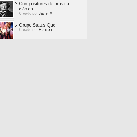
Compositores de música
clásica
Creado por
Javier X
Grupo Status Quo
Creado por
Horizon T
capitales y con sus paises
Creado por
Limbo R
Adivina: Ríos de España
Creado por
Neus R
rending topics
inglés
English
20
ciencias
capitales
países
geografía