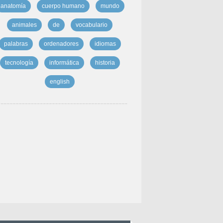
anatomía
cuerpo humano
mundo
animales
de
vocabulario
palabras
ordenadores
idiomas
tecnología
informática
historia
english