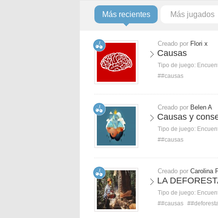
Más recientes
Más jugados
Creado por
Flori x
Causas
Tipo de juego:
Encuent
##causas
Creado por
Belen A
Causas y conse
Tipo de juego:
Encuent
##causas
Creado por
Carolina 
LA DEFOREST
Tipo de juego:
Encuent
##causas
##deforest