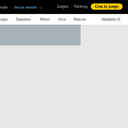
|
Juegos
Ránking
Crea tu juego
|
trate
Inicia sesión
|
|
|
|
logía
Deportes
Motor
Ocio
Marcas