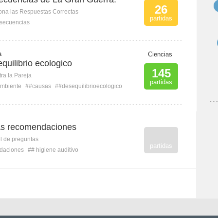
26
ona las Respuestas Correctas
partidas
secuencias
a
Ciencias
uilibrio ecologico
145
ra la Pareja
partidas
mbiente
##causas
##desequilibrioecologico
l
as recomendaciones
l de preguntas
partidas
daciones
## higiene auditivo