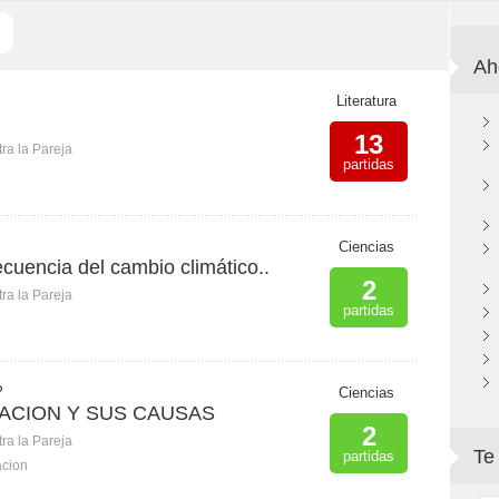
Ah
Literatura
13
ra la Pareja
partidas
Ciencias
cuencia del cambio climático..
2
ra la Pareja
partidas
P
Ciencias
ACION Y SUS CAUSAS
2
ra la Pareja
Te
partidas
acion