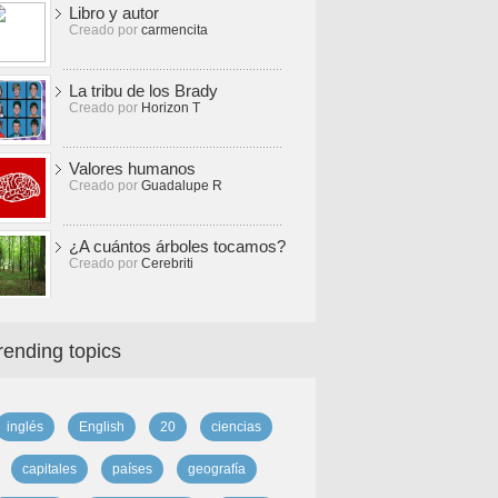
Libro y autor
Creado por
carmencita
La tribu de los Brady
Creado por
Horizon T
Valores humanos
Creado por
Guadalupe R
¿A cuántos árboles tocamos?
Creado por
Cerebriti
rending topics
inglés
English
20
ciencias
capitales
países
geografía