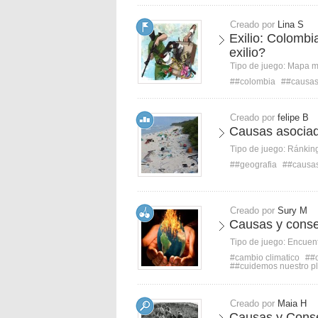
Creado por
Lina S
Exilio: Colombi
exilio?
Tipo de juego:
Mapa 
##colombia
##causa
Creado por
felipe B
Causas asociad
Tipo de juego:
Ránkin
##geografia
##causa
Creado por
Sury M
Causas y conse
Tipo de juego:
Encuent
#cambio climatico
##
##cuidemos nuestro p
Creado por
Maia H
Causas y Conse