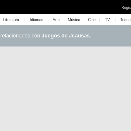
Regís
|
|
|
|
|
|
Literatura
Idiomas
Arte
Música
Cine
TV
Tecno
 relacionados con
Juegos de #causas
.