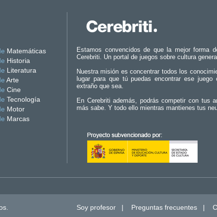
Estamos convencidos de que la mejor forma d
de
Matemáticas
Cerebriti. Un portal de juegos sobre cultura genera
de
Historia
de
Literatura
Nuestra misión es concentrar todos los conocimi
lugar para que tú puedas encontrar ese juego 
de
Arte
extraño que sea.
de
Cine
de
Tecnología
En Cerebriti además, podrás competir con tus a
más sabe. Y todo ello mientras mantienes tus ne
de
Motor
de
Marcas
os.
Soy profesor
|
Preguntas frecuentes
|
C