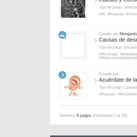
Tipo de juego:
Selecci
##y
##causas
##con
Creado por
Menganit
Causas de deseq
Tipo de juego:
Encuent
##ecologia
##medioa
##educacionambienta
Creado por
Acuérdate de l
Tipo de juego:
Carruse
##causas
##recomen
Tenemos
9 juegos
(mostrando 1 al 10)