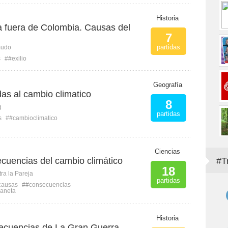
Historia
a fuera de Colombia. Causas del
7
partidas
mudo
s
##exilio
Geografía
as al cambio climatico
8
g
partidas
s
##cambioclimatico
Ciencias
cuencias del cambio climático
#T
18
ra la Pareja
partidas
causas
##consecuencias
laneta
Historia
cuencias de La Gran Guerra.