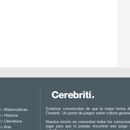
Estamos convencidos de que la mejor forma d
de
Matemáticas
Cerebriti. Un portal de juegos sobre cultura genera
de
Historia
de
Literatura
Nuestra misión es concentrar todos los conocimi
lugar para que tú puedas encontrar ese juego 
de
Arte