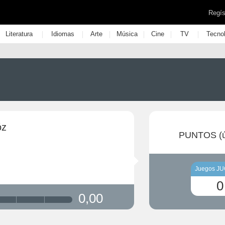
Regís
|
|
|
|
|
|
Literatura
Idiomas
Arte
Música
Cine
TV
Tecno
óz
PUNTOS (ú
Juegos J
0
0,00