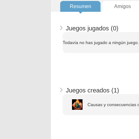
Resumen
Amigos
Juegos jugados (
0
)
Todavía no has jugado a ningún juego.
Juegos creados (
1
)
Causas y consecuencias de