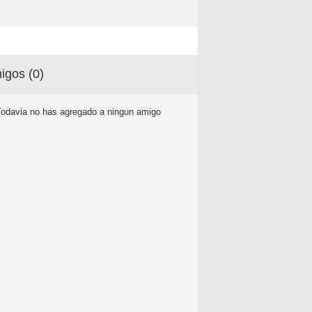
igos (
0
)
Todavia no has agregado a ningun amigo