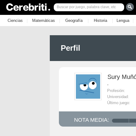
|
|
|
|
|
Ciencias
Matemáticas
Geografía
Historia
Lengua
Perfil
Sury Muñ
-
Profesión:
Universidad:
Último juego:
NOTA MEDIA: