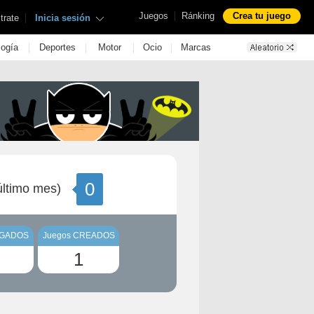
|
Juegos
Ránking
Crea tu juego
|
trate
Inicia sesión
|
|
|
|
logía
Deportes
Motor
Ocio
Marcas
0
ltimo mes)
UGADOS
Juegos CREADOS
1