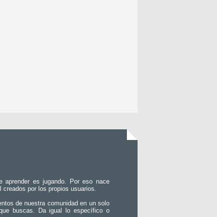
e aprender es jugando. Por eso nace
l creados por los propios usuarios.
entos de nuestra comunidad en un solo
que buscas. Da igual lo específico o