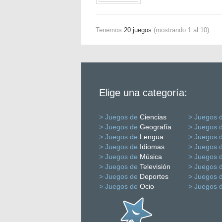
Tenemos
20 juegos
(mostrando 1 al 10)
Elige una categoría:
> Juegos de
Ciencias
> Juegos 
> Juegos de
Geografía
> Juegos 
> Juegos de
Lengua
> Juegos 
> Juegos de
Idiomas
> Juegos 
> Juegos de
Música
> Juegos 
> Juegos de
Televisión
> Juegos 
> Juegos de
Deportes
> Juegos 
> Juegos de
Ocio
> Juegos 