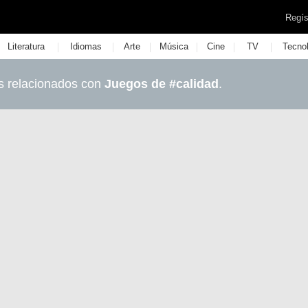
Regís
|
|
|
|
|
|
Literatura
Idiomas
Arte
Música
Cine
TV
Tecno
s relacionados con
Juegos de #calidad
.