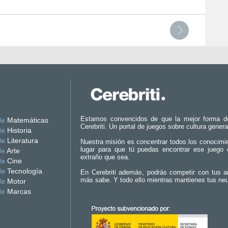
Estamos convencidos de que la mejor forma d
de
Matemáticas
Cerebriti. Un portal de juegos sobre cultura genera
de
Historia
de
Literatura
Nuestra misión es concentrar todos los conocimi
lugar para que tú puedas encontrar ese juego 
de
Arte
extraño que sea.
de
Cine
de
Tecnología
En Cerebriti además, podrás competir con tus a
más sabe. Y todo ello mientras mantienes tus ne
de
Motor
de
Marcas