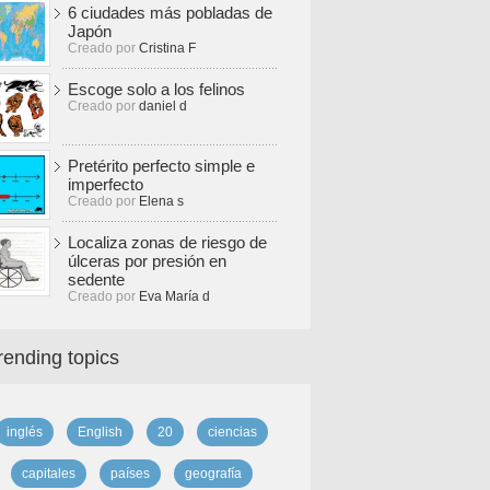
6 ciudades más pobladas de
Japón
Creado por
Cristina F
Escoge solo a los felinos
Creado por
daniel d
Pretérito perfecto simple e
imperfecto
Creado por
Elena s
Localiza zonas de riesgo de
úlceras por presión en
sedente
Creado por
Eva María d
rending topics
inglés
English
20
ciencias
capitales
países
geografía