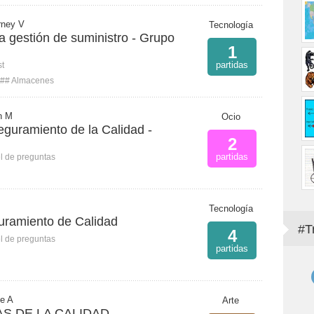
rney V
Tecnología
 gestión de suministro - Grupo
1
partidas
st
## Almacenes
n M
Ocio
eguramiento de la Calidad -
2
partidas
l de preguntas
Tecnología
uramiento de Calidad
#T
4
l de preguntas
partidas
e A
Arte
S DE LA CALIDAD