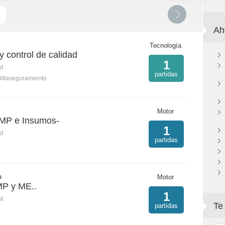
Ah
Tecnología
 control de calidad
1
st
partidas
##aseguramiento
Motor
 MP e Insumos-
1
st
partidas
a
Motor
MP y ME..
1
st
Te
partidas