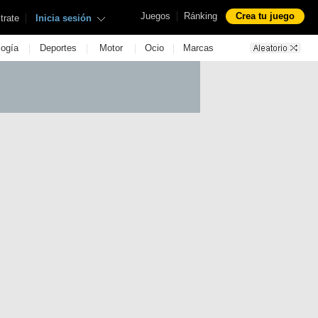
|
Juegos
Ránking
Crea tu juego
|
trate
Inicia sesión
|
|
|
|
logía
Deportes
Motor
Ocio
Marcas