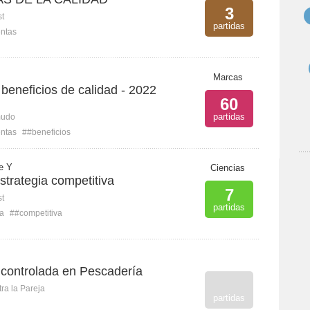
3
st
partidas
ntas
Marcas
beneficios de calidad - 2022
60
partidas
mudo
ntas
##beneficios
e Y
Ciencias
trategia competitiva
7
st
partidas
ia
##competitiva
 controlada en Pescadería
ra la Pareja
partidas