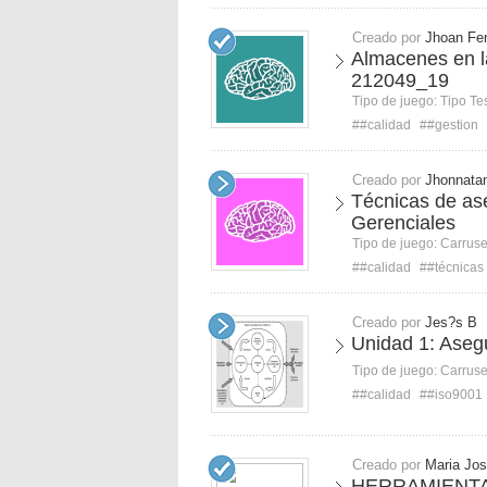
Creado por
Jhoan Fe
Almacenes en la
212049_19
Tipo de juego:
Tipo Te
##calidad
##gestion
Creado por
Jhonnata
Técnicas de as
Gerenciales
Tipo de juego:
Carruse
##calidad
##técnicas
Creado por
Jes?s B
Unidad 1: Aseg
Tipo de juego:
Carruse
##calidad
##iso9001
Creado por
Maria Jos
HERRAMIENTA