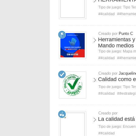
Tipo de juego:
Tipo Te
##calidad
##herramie
Creado por
Punto C
Herramientas y 
Mando medios
Tipo de juego:
Mapa 
##calidad
##herramie
Creado por
Jacquelin
Calidad como es
Tipo de juego:
Tipo Te
##calidad
##estrateg
Creado por
La calidad está
Tipo de juego:
Encuent
##calidad