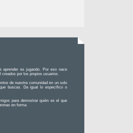
e aprender es jugando. Por eso nace
l creados por los propios usuarios.
entos de nuestra comunidad en un solo
que buscas. Da igual lo específico o
migos para demostrar quién es el que
uronas en forma.