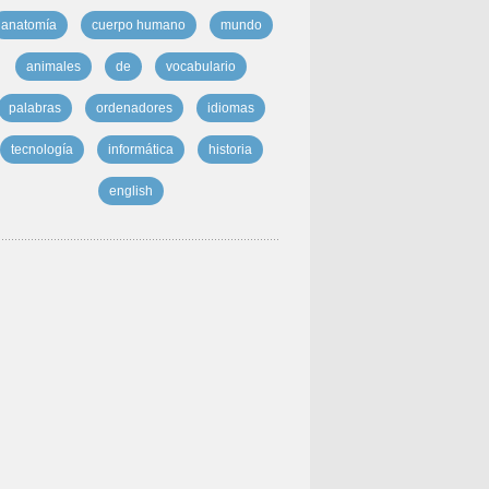
anatomía
cuerpo humano
mundo
animales
de
vocabulario
palabras
ordenadores
idiomas
tecnología
informática
historia
english