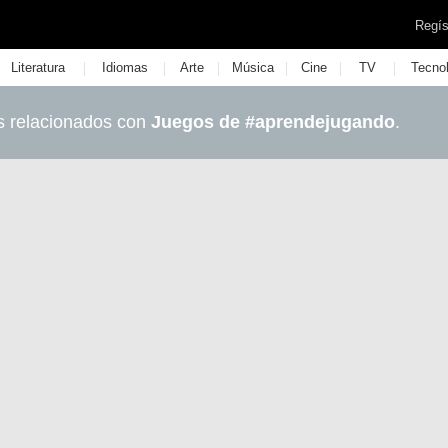
Regís
|
|
|
|
|
|
Literatura
Idiomas
Arte
Música
Cine
TV
Tecno
s relacionados con
Juegos de #aprendejugando
.