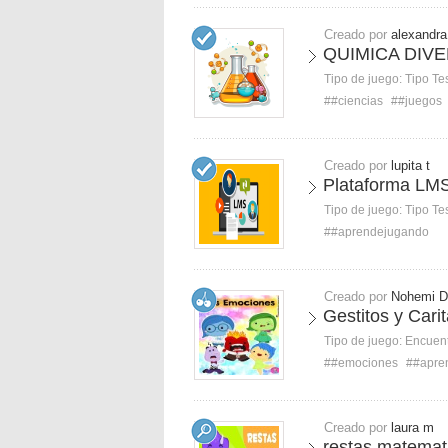
Creado por
alexandra
QUIMICA DIV
Tipo de juego:
Tipo Te
##ciencias
##juegos
Creado por
lupita t
Plataforma LM
Tipo de juego:
Tipo Te
##aprendejugando
Creado por
Nohemi D
Gestitos y Cari
Tipo de juego:
Encuent
##emociones
##apre
Creado por
laura m
restas matemat