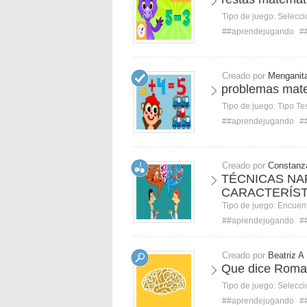
Tipo de juego:
Selecci
##aprendejugando
#
Creado por
Menganit
problemas mat
Tipo de juego:
Tipo Te
##aprendejugando
#
Creado por
Constanz
TÉCNICAS NA
CARACTERÍST
Tipo de juego:
Encuent
##aprendejugando
#
Creado por
Beatriz A
Que dice Roma
Tipo de juego:
Selecci
##aprendejugando
#