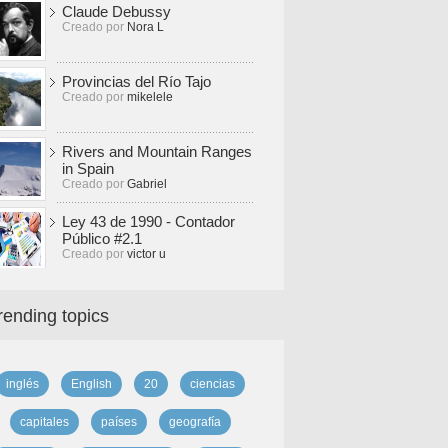
Claude Debussy
Creado por
Nora L
Provincias del Río Tajo
Creado por
mikelele
Rivers and Mountain Ranges
in Spain
Creado por
Gabriel
Ley 43 de 1990 - Contador
Público #2.1
Creado por
victor u
rending topics
inglés
English
20
ciencias
capitales
países
geografía