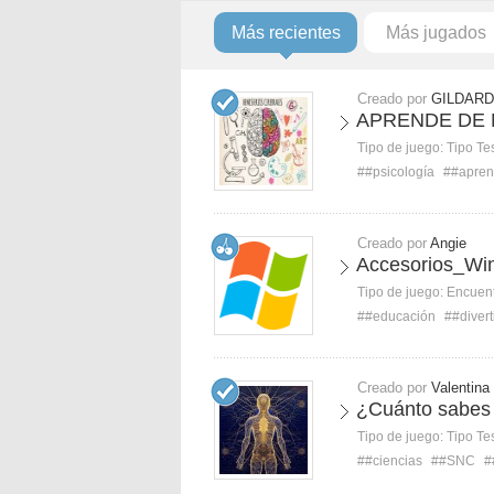
Más recientes
Más jugados
Creado por
GILDARD
APRENDE DE
Tipo de juego:
Tipo Te
##psicología
##apren
Creado por
Angie
Accesorios_Wi
Tipo de juego:
Encuent
##educación
##divert
Creado por
Valentina
¿Cuánto sabes 
Tipo de juego:
Tipo Te
##ciencias
##SNC
#