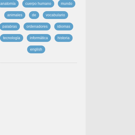
anatomía
cuerpo humano
mundo
animales
de
vocabulario
palabras
ordenadores
idiomas
tecnología
informática
historia
english