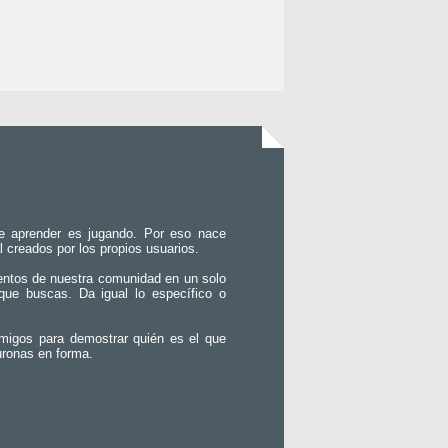
e aprender es jugando. Por eso nace
l creados por los propios usuarios.
entos de nuestra comunidad en un solo
que buscas. Da igual lo específico o
migos para demostrar quién es el que
uronas en forma.