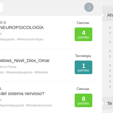
Ah
O G
Ciencias
 NEUROPSICOLOGÍA
4
st
partidas
dejugando
##Neuropsicológia
Tecnología
ndows_Nivel_Dios_Omar
1
ra la Pareja
partidas
ido
##aprendejugando
##familiar
 L
Ciencias
del sistema nervioso?
8
st
Te
partidas
#aprendejugando
##sistemanervioso