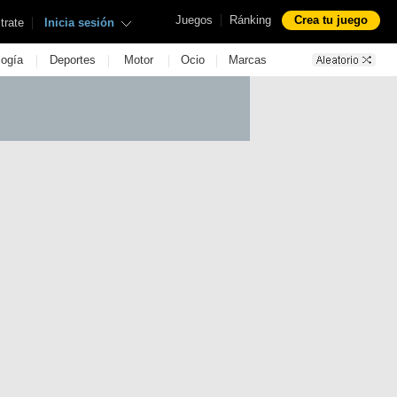
|
Juegos
Ránking
Crea tu juego
|
trate
Inicia sesión
|
|
|
|
logía
Deportes
Motor
Ocio
Marcas