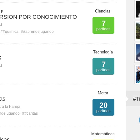
 p
Ciencias
ERSION POR CONOCIMIENTO
7
st
partidas
##quimica
##aprendejugando
Tecnología
S
7
st
partidas
Motor
tas
#T
20
ra la Pareja
partidas
ndejugando
##caritas
Matemáticas
icas