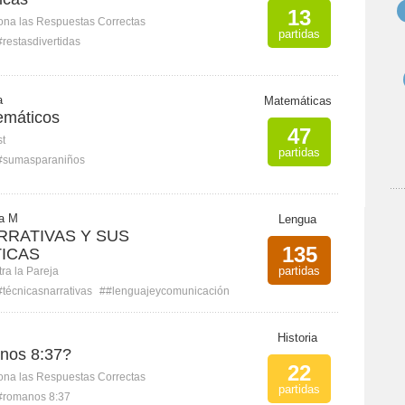
13
ona las Respuestas Correctas
partidas
#restasdivertidas
a
Matemáticas
emáticos
47
st
partidas
#sumasparaniños
a M
Lengua
RRATIVAS Y SUS
135
ICAS
partidas
ra la Pareja
#técnicasnarrativas
##lenguajeycomunicación
Historia
nos 8:37?
22
ona las Respuestas Correctas
partidas
#romanos 8:37