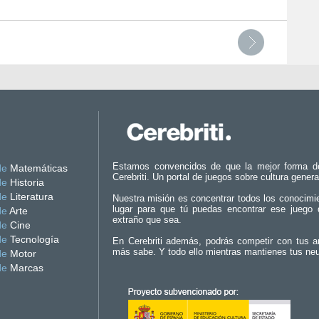
Estamos convencidos de que la mejor forma d
de
Matemáticas
Cerebriti. Un portal de juegos sobre cultura genera
de
Historia
de
Literatura
Nuestra misión es concentrar todos los conocimi
lugar para que tú puedas encontrar ese juego 
de
Arte
extraño que sea.
de
Cine
de
Tecnología
En Cerebriti además, podrás competir con tus a
más sabe. Y todo ello mientras mantienes tus ne
de
Motor
de
Marcas