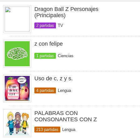
Dragon Ball Z Personajes
(Principales)
2 partidas
TV
z con felipe
1 partidas
Ciencias
Uso de c, z y s.
4 partidas
Lengua
PALABRAS CON
CONSONANTES CON Z
213 partidas
Lengua