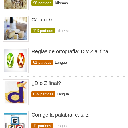
98 partidas
Idiomas
C/qu i c/z
113 partidas
Idiomas
Reglas de ortografía: D y Z al final
61 partidas
Lengua
¿D o Z final?
629 partidas
Lengua
Corrige la palabra: c, s, z
11 partidas
Lengua