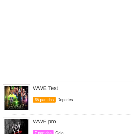
WWE Test
65 partidas
Deportes
WWE pro
7 partidas
Ocio