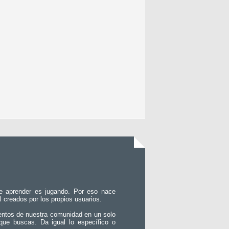
e aprender es jugando. Por eso nace
l creados por los propios usuarios.
entos de nuestra comunidad en un solo
que buscas. Da igual lo específico o