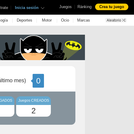
|
Juegos
Ránking
Crea tu juego
|
trate
Inicia sesión
|
|
|
|
logía
Deportes
Motor
Ocio
Marcas
0
ltimo mes)
UGADOS
Juegos CREADOS
2