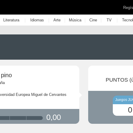
Regís
|
|
|
|
|
|
Literatura
Idiomas
Arte
Música
Cine
TV
Tecno
 pino
PUNTOS (ú
aña
versidad Europea Miguel de Cervantes
Juegos J
0
0,00