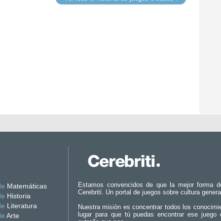
Estamos convencidos de que la mejor forma d
de
Matemáticas
Cerebriti. Un portal de juegos sobre cultura genera
de
Historia
de
Literatura
Nuestra misión es concentrar todos los conocimi
lugar para que tú puedas encontrar ese juego 
de
Arte