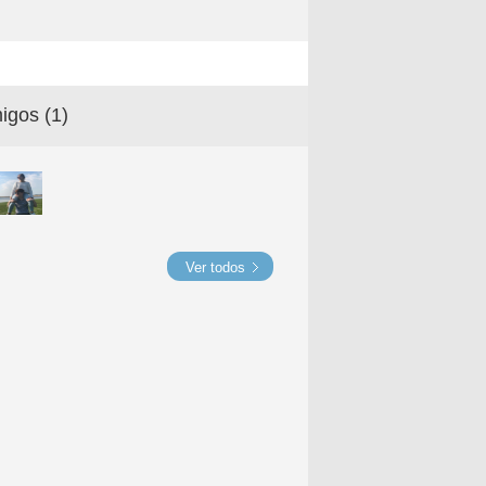
igos (
1
)
Ver todos