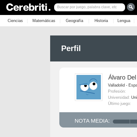
|
|
|
|
|
Ciencias
Matemáticas
Geografía
Historia
Lengua
Perfil
Álvaro Del
Valladolid - Esp
Profesión:
Universidad:
Uni
Último juego:
NOTA MEDIA: