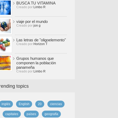
BUSCA TU VITAMINA
Creado por
Limbo R
viaje por el mundo
Creado por
jon g
Las letras de "oligoelemento"
Creado por
Horizon T
Grupos humanos que
componen la población
panameña
Creado por
Limbo R
rending topics
inglés
English
20
ciencias
capitales
países
geografía