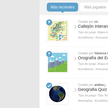
Más recientes
Más jugados
Creado por
vic
Callejón intera
Tipo de juego:
Mapa 
#cordilleras
#volcane
Creado por
Vanessa 
Orografía del 
Tipo de juego:
Mapa 
#cordilleras
#volcane
Creado por
andrea j
Geografia Quiz 
Tipo de juego:
Tipo Te
#montañas
#cordiller