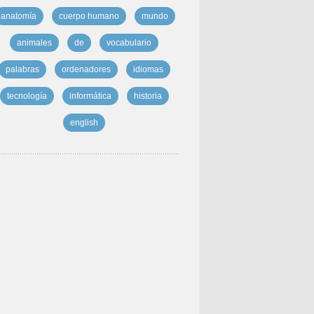
anatomía
cuerpo humano
mundo
animales
de
vocabulario
palabras
ordenadores
idiomas
tecnología
informática
historia
english