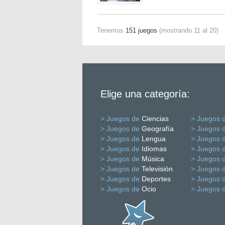
Tenemos
151 juegos
(mostrando 11 al 20)
Elige una categoría:
> Juegos de
Ciencias
> Juegos 
> Juegos de
Geografía
> Juegos 
> Juegos de
Lengua
> Juegos 
> Juegos de
Idiomas
> Juegos 
> Juegos de
Música
> Juegos 
> Juegos de
Televisión
> Juegos 
> Juegos de
Deportes
> Juegos 
> Juegos de
Ocio
> Juegos 