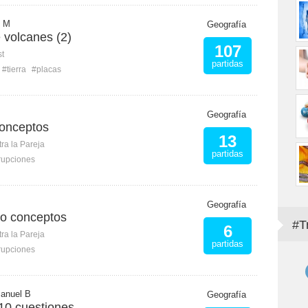
e M
Geografía
 volcanes (2)
107
st
partidas
#tierra
#placas
Geografía
conceptos
13
ra la Pareja
partidas
rupciones
Geografía
co conceptos
#T
6
ra la Pareja
partidas
rupciones
anuel B
Geografía
10 cuestiones