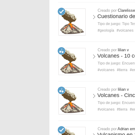
Creado por
Clareliss
Cuestionario de
Tipo de juego:
Tipo Te
#geología
#volcanes
Creado por
lilian v
Volcanes - 10 
Tipo de juego:
Encuent
#volcanes
#tierra
#e
Creado por
lilian v
Volcanes - Cin
Tipo de juego:
Encuent
#volcanes
#tierra
#e
Creado por
Adrian em
Vulcanismo en 