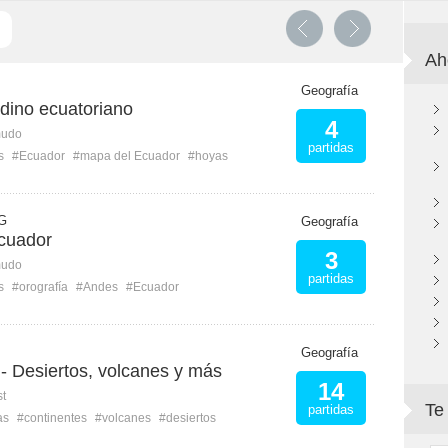
Ah
Geografía
ndino ecuatoriano
4
mudo
partidas
s
#Ecuador
#mapa del Ecuador
#hoyas
G
Geografía
Ecuador
3
mudo
partidas
s
#orografía
#Andes
#Ecuador
Geografía
- Desiertos, volcanes y más
14
st
Te
partidas
as
#continentes
#volcanes
#desiertos