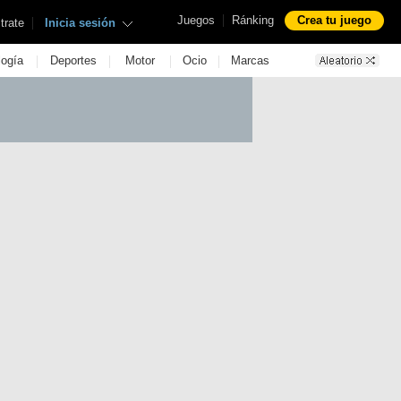
|
Juegos
Ránking
Crea tu juego
|
trate
Inicia sesión
|
|
|
|
logía
Deportes
Motor
Ocio
Marcas