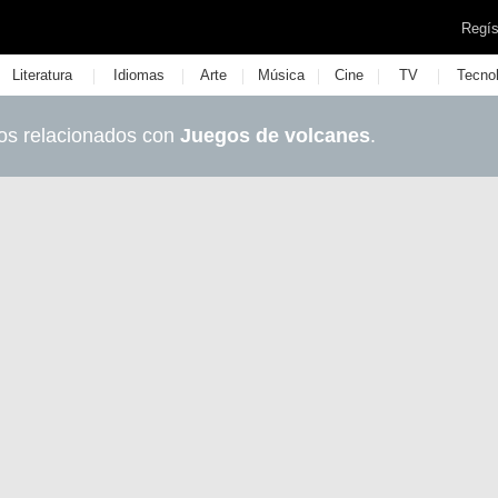
Regís
|
|
|
|
|
|
Literatura
Idiomas
Arte
Música
Cine
TV
Tecno
os relacionados con
Juegos de volcanes
.