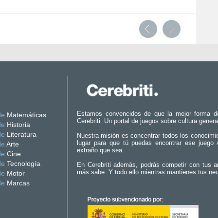
Estamos convencidos de que la mejor forma d
de
Matemáticas
Cerebriti. Un portal de juegos sobre cultura genera
de
Historia
de
Literatura
Nuestra misión es concentrar todos los conocimi
lugar para que tú puedas encontrar ese juego 
de
Arte
extraño que sea.
de
Cine
de
Tecnología
En Cerebriti además, podrás competir con tus a
más sabe. Y todo ello mientras mantienes tus ne
de
Motor
de
Marcas