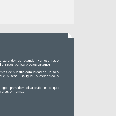
e aprender es jugando. Por eso nace
l creados por los propios usuarios.
entos de nuestra comunidad en un solo
que buscas. Da igual lo específico o
migos para demostrar quién es el que
uronas en forma.