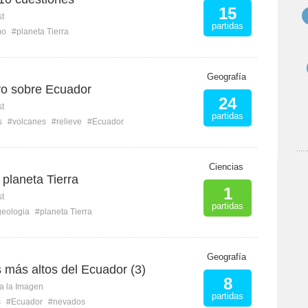
15
st
partidas
mo
#planeta Tierra
Geografía
vo sobre Ecuador
24
st
partidas
s
#volcanes
#relieve
#Ecuador
Ciencias
planeta Tierra
1
st
partidas
geologia
#planeta Tierra
Geografía
 más altos del Ecuador (3)
8
ca la Imagen
partidas
s
#Ecuador
#nevados