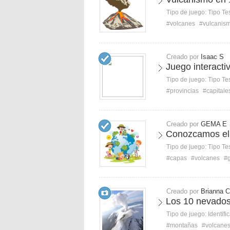
Tipo de juego:
Tipo Te
#volcanes
#vulcanis
Creado por
Isaac S
Juego interacti
Tipo de juego:
Tipo Te
#provincias
#capitale
Creado por
GEMA E
Conozcamos el 
Tipo de juego:
Tipo Te
#capas
#volcanes
#
Creado por
Brianna C
Los 10 nevados
Tipo de juego:
Identifi
#montañas
#volcane