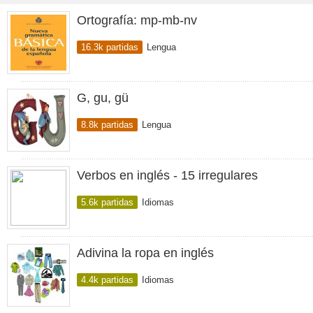
Ortografía: mp-mb-nv
16.3k partidas
Lengua
G, gu, gü
8.8k partidas
Lengua
Verbos en inglés - 15 irregulares
5.6k partidas
Idiomas
Adivina la ropa en inglés
4.4k partidas
Idiomas