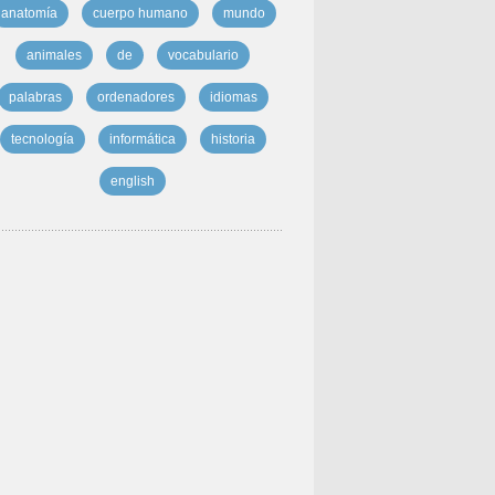
anatomía
cuerpo humano
mundo
animales
de
vocabulario
palabras
ordenadores
idiomas
tecnología
informática
historia
english