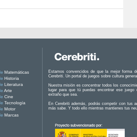
Estamos convencidos de que la mejor forma d
de
Matemáticas
Cerebriti. Un portal de juegos sobre cultura genera
de
Historia
de
Literatura
Nuestra misión es concentrar todos los conocimi
lugar para que tú puedas encontrar ese juego 
de
Arte
extraño que sea.
de
Cine
de
Tecnología
En Cerebriti además, podrás competir con tus a
más sabe. Y todo ello mientras mantienes tus ne
de
Motor
de
Marcas