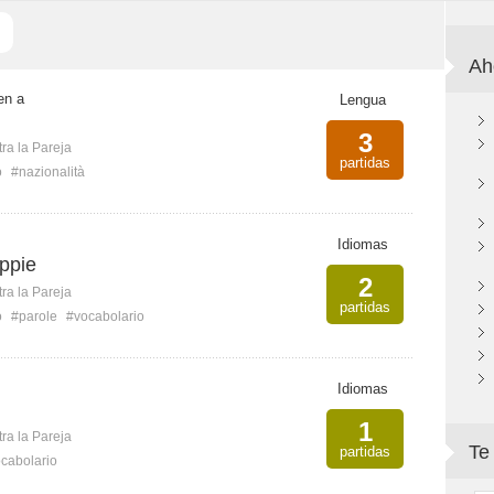
Ah
en a
Lengua
3
ra la Pareja
partidas
o
#nazionalità
Idiomas
oppie
2
ra la Pareja
partidas
o
#parole
#vocabolario
Idiomas
1
ra la Pareja
Te
partidas
cabolario