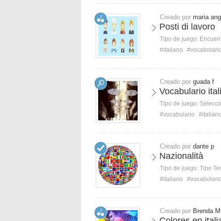
Creado por
maria ang
Posti di lavoro
Tipo de juego:
Encuent
#italiano
#vocabolari
Creado por
guada f
Vocabulario ital
Tipo de juego:
Selecci
#vocabulario
#italian
Creado por
dante p
Nazionalità
Tipo de juego:
Tipo Te
#italiano
#vocabolari
Creado por
Brenda M
Colores en ital