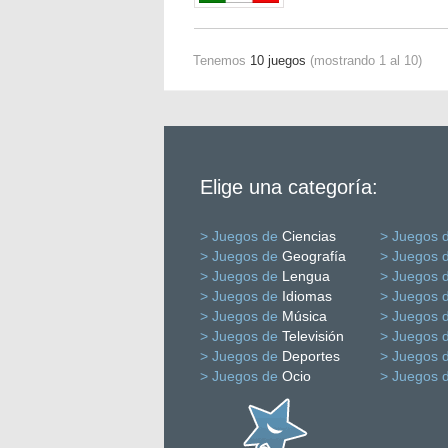
Tenemos
10 juegos
(mostrando 1 al 10)
Elige una categoría:
> Juegos de
Ciencias
> Juegos 
> Juegos de
Geografía
> Juegos 
> Juegos de
Lengua
> Juegos 
> Juegos de
Idiomas
> Juegos 
> Juegos de
Música
> Juegos 
> Juegos de
Televisión
> Juegos 
> Juegos de
Deportes
> Juegos 
> Juegos de
Ocio
> Juegos 