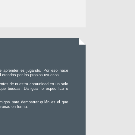
e aprender es jugando. Por eso nace
l creados por los propios usuarios.
entos de nuestra comunidad en un solo
que buscas. Da igual lo específico o
migos para demostrar quién es el que
uronas en forma.