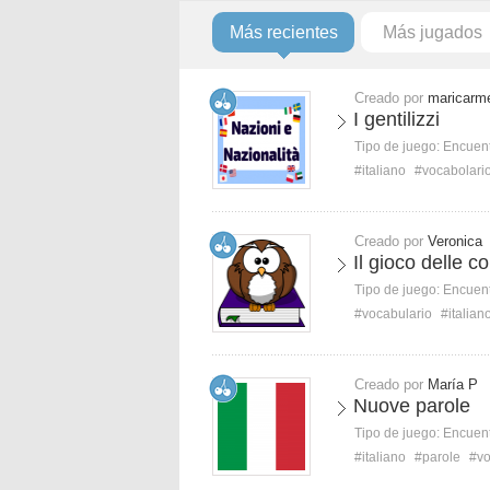
Más recientes
Más jugados
Creado por
maricarm
I gentilizzi
Tipo de juego:
Encuent
#italiano
#vocabolari
Creado por
Veronica
Il gioco delle c
Tipo de juego:
Encuent
#vocabulario
#italian
Creado por
María P
Nuove parole
Tipo de juego:
Encuent
#italiano
#parole
#vo