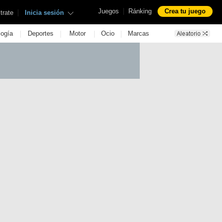
|
Juegos
Ránking
Crea tu juego
|
trate
Inicia sesión
|
|
|
|
logía
Deportes
Motor
Ocio
Marcas