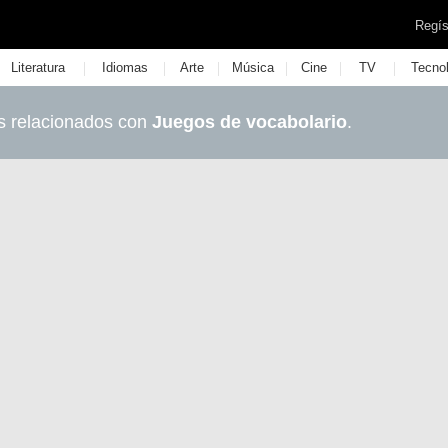
Regís
|
|
|
|
|
|
Literatura
Idiomas
Arte
Música
Cine
TV
Tecno
s relacionados con
Juegos de vocabolario
.