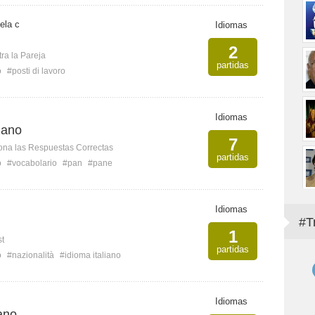
ela c
Idiomas
2
ra la Pareja
partidas
o
#posti di lavoro
Idiomas
iano
7
ona las Respuestas Correctas
partidas
o
#vocabolario
#pan
#pane
Idiomas
#T
1
st
partidas
o
#nazionalità
#idioma italiano
Idiomas
iano