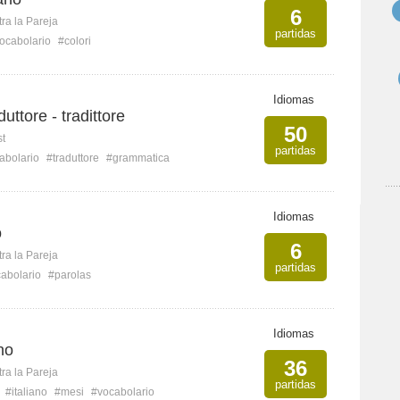
6
ra la Pareja
partidas
ocabolario
#colori
Idiomas
ttore - tradittore
50
st
partidas
abolario
#traduttore
#grammatica
Idiomas
o
6
ra la Pareja
partidas
abolario
#parolas
Idiomas
no
36
ra la Pareja
partidas
#italiano
#mesi
#vocabolario