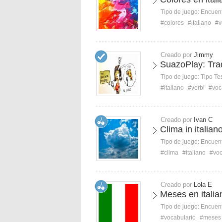
Tipo de juego:
Encuent
#colores
#italiano
#v
Creado por
Jimmy
SuazoPlay: Tradu
Tipo de juego:
Tipo Te
#italiano
#verbi
#voc
Creado por
Ivan C
Clima in italian
Tipo de juego:
Encuent
#clima
#italiano
#voc
Creado por
Lola E
Meses en italia
Tipo de juego:
Encuent
#vocabulario
#meses