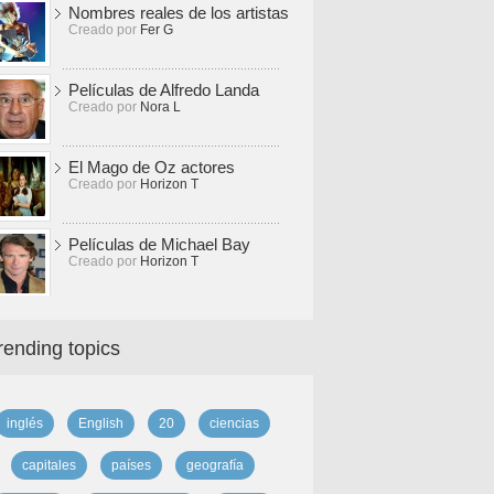
Nombres reales de los artistas
Creado por
Fer G
Películas de Alfredo Landa
Creado por
Nora L
El Mago de Oz actores
Creado por
Horizon T
Películas de Michael Bay
Creado por
Horizon T
rending topics
inglés
English
20
ciencias
capitales
países
geografía