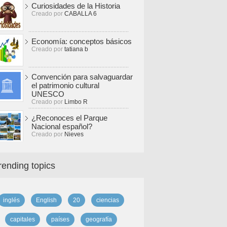
Curiosidades de la Historia
Creado por
CABALLA 6
Economía: conceptos básicos
Creado por
tatiana b
Convención para salvaguardar
el patrimonio cultural
UNESCO
Creado por
Limbo R
¿Reconoces el Parque
Nacional español?
Creado por
Nieves
rending topics
inglés
English
20
ciencias
capitales
países
geografía