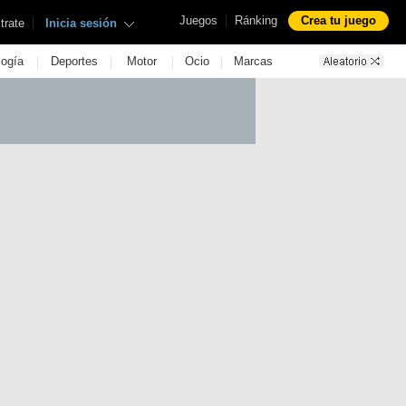
|
Juegos
Ránking
Crea tu juego
|
trate
Inicia sesión
|
|
|
|
logía
Deportes
Motor
Ocio
Marcas