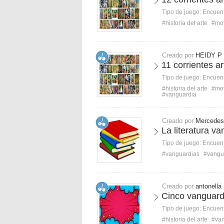
Tipo de juego:
Encuent
#historia del arte
#mo
Creado por
HEIDY P
11 corrientes art
Tipo de juego:
Encuent
#historia del arte
#mo
#vanguardia
Creado por
Mercedes
La literatura v
Tipo de juego:
Encuent
#vanguardias
#vangu
Creado por
antonella
Cinco vanguard
Tipo de juego:
Encuent
#historia del arte
#van