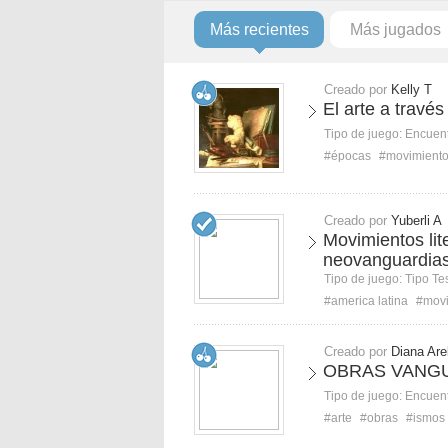
Más recientes
Más jugados
Creado por
Kelly T
El arte a través
Tipo de juego:
Encuent
#épocas
#movimient
Creado por
Yuberli A
Movimientos lit
neovanguardia
Tipo de juego:
Tipo Te
#america latina
#movi
Creado por
Diana Are
OBRAS VANG
Tipo de juego:
Encuent
#arte
#obras
#ismos