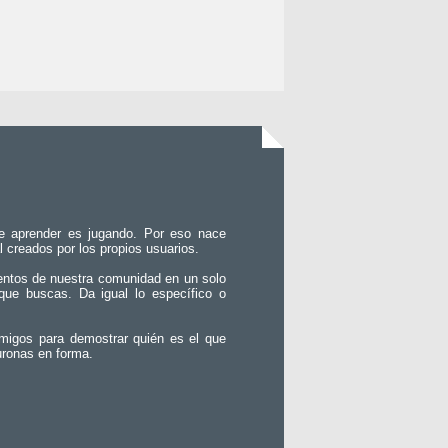
e aprender es jugando. Por eso nace
l creados por los propios usuarios.
entos de nuestra comunidad en un solo
que buscas. Da igual lo específico o
migos para demostrar quién es el que
uronas en forma.