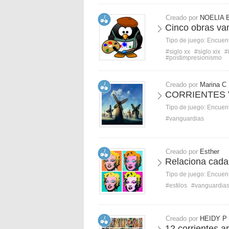
Creado por
NOELIA 
Cinco obras van
Tipo de juego:
Encuent
#siglo xx
#siglo xix
#
#postimpresionismo
Creado por
Marina C
CORRIENTES
Tipo de juego:
Encuent
#vanguardias
Creado por
Esther
Relaciona cada 
Tipo de juego:
Encuent
#estilos
#vanguardia
Creado por
HEIDY P
12 corrientes ar