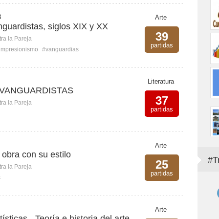
B
Arte
guardistas, siglos XIX y XX
39
ra la Pareja
partidas
impresionismo
#vanguardias
Literatura
 VANGUARDISTAS
37
ra la Pareja
partidas
Arte
obra con su estilo
#T
25
ra la Pareja
partidas
s
Arte
tísticas - Teoría e historia del arte