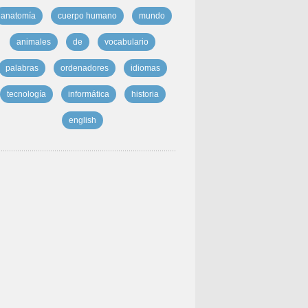
anatomía
cuerpo humano
mundo
animales
de
vocabulario
palabras
ordenadores
idiomas
tecnología
informática
historia
english