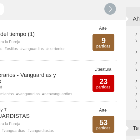
Ah
Arte
 del tiempo (1)
9
ra la Pareja
partidas
os
#estilos
#vanguardias
#corrientes
Literatura
erarios - Vanguardias y
23
s
partidas
st
mientos
#vanguardias
#neovanguardias
ly T
Arte
UARDISTAS
53
ra la Pareja
Te
partidas
#vanguardias
#vangurdiastas