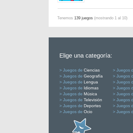
Tenemos
139 juegos
(mostrando 1 al 10)
Elige una categoría:
> Juegos de
Ciencias
> Juegos 
> Juegos de
Geografía
> Juegos 
> Juegos de
Lengua
> Juegos 
> Juegos de
Idiomas
> Juegos 
> Juegos de
Música
> Juegos 
> Juegos de
Televisión
> Juegos 
> Juegos de
Deportes
> Juegos 
> Juegos de
Ocio
> Juegos 