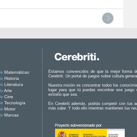
Estamos convencidos de que la mejor forma d
de
Matemáticas
Cerebriti. Un portal de juegos sobre cultura genera
de
Historia
de
Literatura
Nuestra misión es concentrar todos los conocimi
lugar para que tú puedas encontrar ese juego 
de
Arte
extraño que sea.
de
Cine
de
Tecnología
En Cerebriti además, podrás competir con tus a
más sabe. Y todo ello mientras mantienes tus ne
de
Motor
de
Marcas