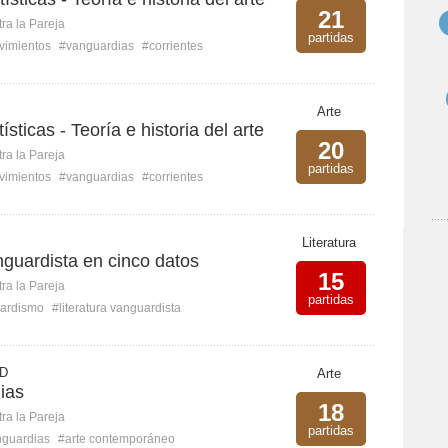
21
ra la Pareja
partidas
vimientos
#vanguardias
#corrientes
Arte
ísticas - Teoría e historia del arte
20
ra la Pareja
partidas
vimientos
#vanguardias
#corrientes
Literatura
anguardista en cinco datos
15
ra la Pareja
partidas
ardismo
#literatura vanguardista
 D
Arte
ias
18
ra la Pareja
partidas
guardias
#arte contemporáneo