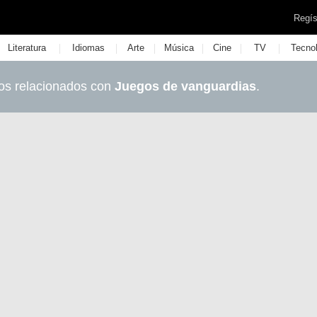
Regís
|
|
|
|
|
|
Literatura
Idiomas
Arte
Música
Cine
TV
Tecno
os relacionados con
Juegos de vanguardias
.