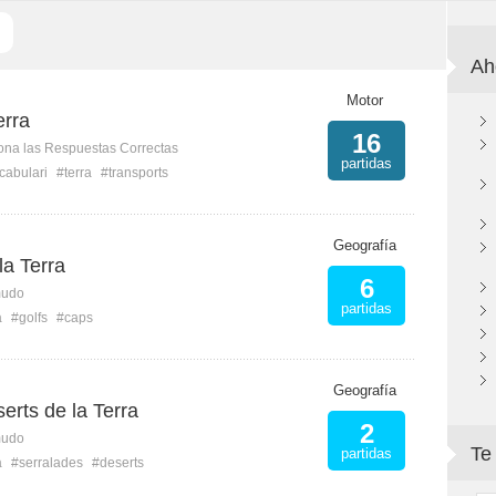
Ah
Motor
erra
16
ona las Respuestas Correctas
partidas
cabulari
#terra
#transports
Geografía
la Terra
6
mudo
partidas
a
#golfs
#caps
Geografía
erts de la Terra
2
mudo
Te
partidas
a
#serralades
#deserts