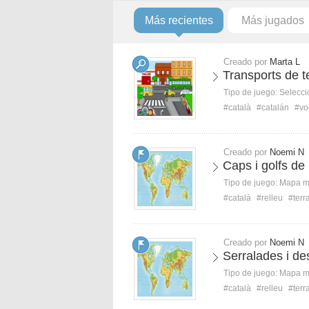
Más recientes
Más jugados
Creado por
Marta L
Transports de t
Tipo de juego:
Selecci
#català
#catalán
#vo
Creado por
Noemi N
Caps i golfs de 
Tipo de juego:
Mapa 
#català
#relleu
#terr
Creado por
Noemi N
Serralades i des
Tipo de juego:
Mapa 
#català
#relleu
#terr