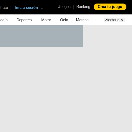
|
Juegos
Ránking
Crea tu juego
|
trate
Inicia sesión
|
|
|
|
logía
Deportes
Motor
Ocio
Marcas