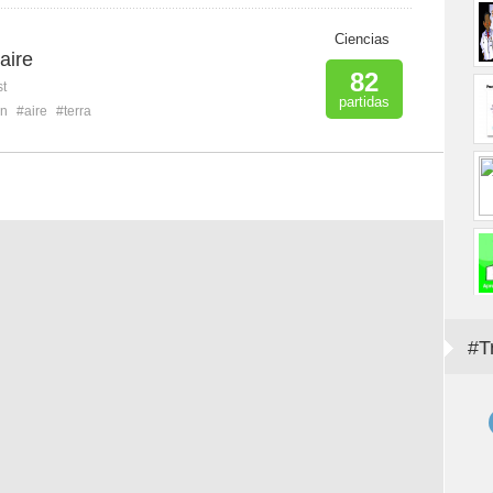
Ciencias
 aire
82
st
partidas
án
#aire
#terra
#T