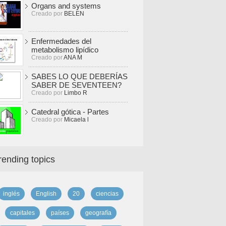
Organs and systems
Creado por
BELEN
Enfermedades del
metabolismo lipídico
Creado por
ANA M
SABES LO QUE DEBERÍAS
SABER DE SEVENTEEN?
Creado por
Limbo R
Catedral gótica - Partes
Creado por
Micaela l
rending topics
inglés
English
20
ciencias
capitales
países
geografía