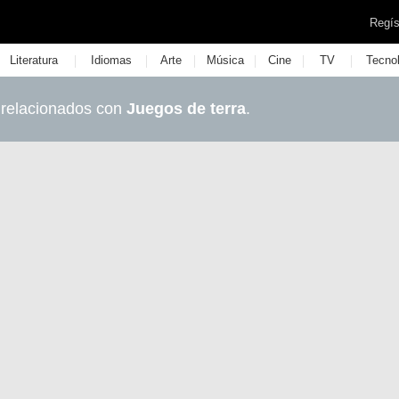
Regís
|
|
|
|
|
|
Literatura
Idiomas
Arte
Música
Cine
TV
Tecno
 relacionados con
Juegos de terra
.