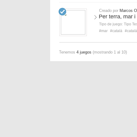
Creado por
Marcos O
Per terra, mar i
Tipo de juego:
Tipo Te
#mar
#català
#catal
Tenemos
4 juegos
(mostrando 1 al 10)