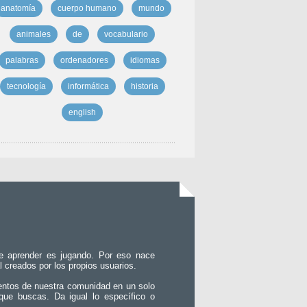
anatomía
cuerpo humano
mundo
animales
de
vocabulario
palabras
ordenadores
idiomas
tecnología
informática
historia
english
e aprender es jugando. Por eso nace
l creados por los propios usuarios.
entos de nuestra comunidad en un solo
que buscas. Da igual lo específico o