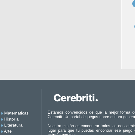
Estamos convencidos de que la mejor forma d
de
Matemáticas
Cerebriti. Un portal de juegos sobre cultura genera
de
Historia
de
Literatura
Nuestra misión es concentrar todos los conocimi
lugar para que tú puedas encontrar ese juego 
de
Arte
extraño que sea.