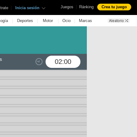
|
Juegos
Ránking
Crea tu juego
|
trate
Inicia sesión
|
|
|
|
logía
Deportes
Motor
Ocio
Marcas
s
02:00