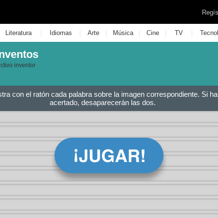
Regís
|
|
|
|
|
|
Literatura
Idiomas
Arte
Música
Cine
TV
Tecno
inventos
ctivo inventor
stra con el ratón cada palabra sobre la imagen correspondiente. Si ha
acertado, desaparecerán las dos.