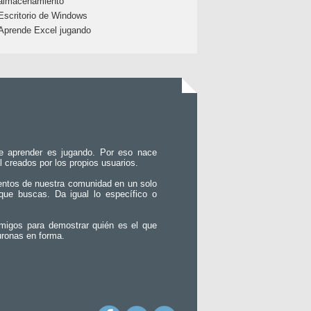
almacenamiento
Escritorio de Windows
Aprende Excel jugando
e aprender es jugando. Por eso nace
l creados por los propios usuarios.
entos de nuestra comunidad en un solo
que buscas. Da igual lo específico o
migos para demostrar quién es el que
uronas en forma.