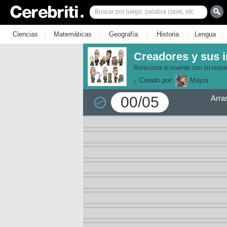
|
|
|
|
|
Ciencias
Matemáticas
Geografía
Historia
Lengua
Creadores y sus 
Relaciona el invento con su respe
Creado por:
Mayra
00/05
Arra