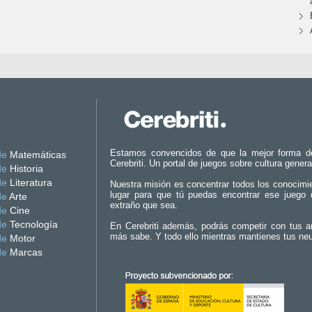
Estamos convencidos de que la mejor forma d
de
Matemáticas
Cerebriti. Un portal de juegos sobre cultura genera
de
Historia
de
Literatura
Nuestra misión es concentrar todos los conocimi
lugar para que tú puedas encontrar ese juego 
de
Arte
extraño que sea.
de
Cine
de
Tecnología
En Cerebriti además, podrás competir con tus a
más sabe. Y todo ello mientras mantienes tus ne
de
Motor
de
Marcas