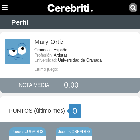
Perfil
Mary Ortiz
Granada - España
Profesión:
Artistas
Universidad:
Universidad de Granada
Último juego:
0,00
NOTA MEDIA:
0
PUNTOS (último mes)
Juegos JUGADOS
Juegos CREADOS