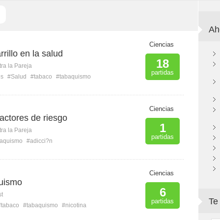
Ah
Ciencias
rrillo en la salud
18
ra la Pareja
partidas
es
#Salud
#tabaco
#tabaquismo
Ciencias
actores de riesgo
1
ra la Pareja
partidas
baquismo
#adicci?n
Ciencias
quismo
6
st
Te
partidas
#tabaco
#tabaquismo
#nicotina