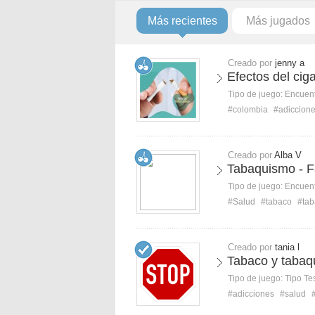
Más recientes
Más jugados
Creado por
jenny a
Efectos del ciga
Tipo de juego:
Encuent
#colombia
#adiccion
Creado por
Alba V
Tabaquismo - F
Tipo de juego:
Encuent
#Salud
#tabaco
#ta
Creado por
tania l
Tabaco y taba
Tipo de juego:
Tipo Te
#adicciones
#salud