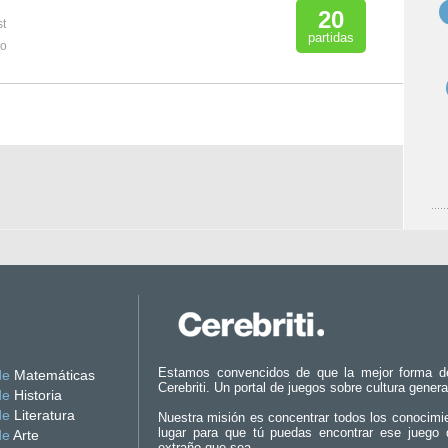
20
st
partidas
mo
Estamos convencidos de que la mejor forma d
de
Matemáticas
Cerebriti. Un portal de juegos sobre cultura genera
de
Historia
de
Literatura
Nuestra misión es concentrar todos los conocimi
lugar para que tú puedas encontrar ese juego 
de
Arte
extraño que sea.