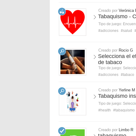
Creado por
Verónica 
Tabaquismo - C
Tipo de juego:
Encuent
#adicciones
#salud
Creado por
Rocio G
Selecciona el 
de tabaco
Tipo de juego:
Selecci
#adicciones
#tabaco
Creado por
Yerline M
Tabaquismo ins
Tipo de juego:
Selecci
#health
#tabaquismo
Creado por
Limbo R
tabaquismo