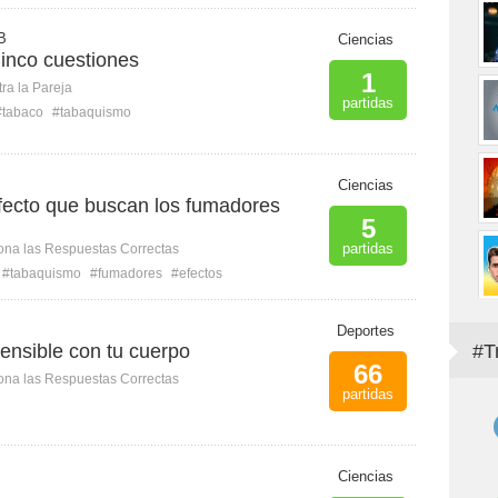
B
Ciencias
inco cuestiones
1
ra la Pareja
partidas
#tabaco
#tabaquismo
Ciencias
efecto que buscan los fumadores
5
partidas
ona las Respuestas Correctas
#tabaquismo
#fumadores
#efectos
Deportes
ensible con tu cuerpo
#T
66
ona las Respuestas Correctas
partidas
Ciencias