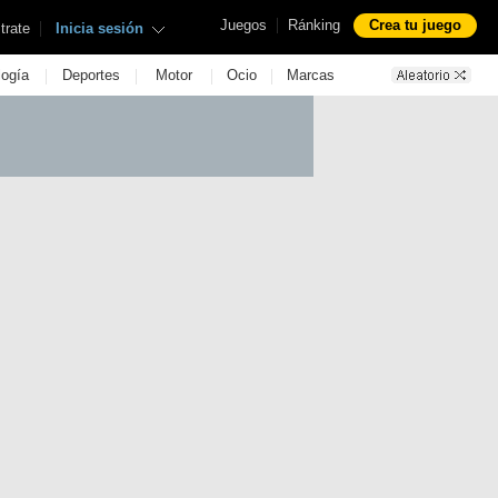
|
Juegos
Ránking
Crea tu juego
|
trate
Inicia sesión
|
|
|
|
logía
Deportes
Motor
Ocio
Marcas