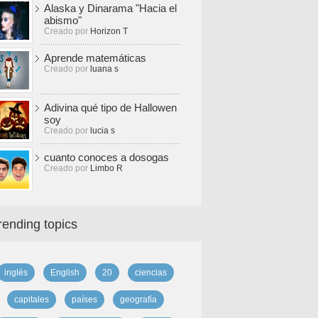
Alaska y Dinarama "Hacia el
abismo"
Creado por
Horizon T
Aprende matemáticas
Creado por
luana s
Adivina qué tipo de Hallowen
soy
Creado por
lucia s
cuanto conoces a dosogas
Creado por
Limbo R
rending topics
inglés
English
20
ciencias
capitales
países
geografía