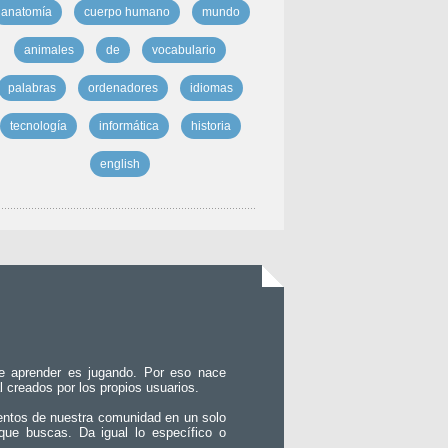
anatomía
cuerpo humano
mundo
animales
de
vocabulario
palabras
ordenadores
idiomas
tecnología
informática
historia
english
e aprender es jugando. Por eso nace
l creados por los propios usuarios.
entos de nuestra comunidad en un solo
que buscas. Da igual lo específico o