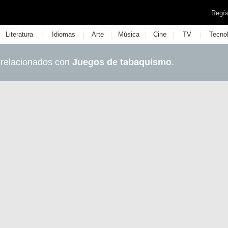
Regís
|
|
|
|
|
|
Literatura
Idiomas
Arte
Música
Cine
TV
Tecno
 relacionados con
Juegos de tabaquismo
.