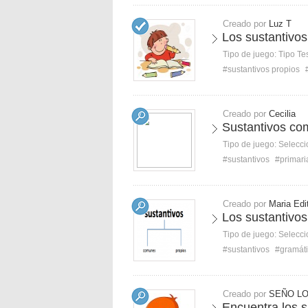
Creado por
Luz T
Los sustantivos
Tipo de juego:
Tipo Te
#sustantivos propios
Creado por
Cecilia
Sustantivos co
Tipo de juego:
Selecci
#sustantivos
#primari
Creado por
Maria Edi
Los sustantivo
Tipo de juego:
Selecci
#sustantivos
#gramát
Creado por
SEÑO LO
Encuentra los 