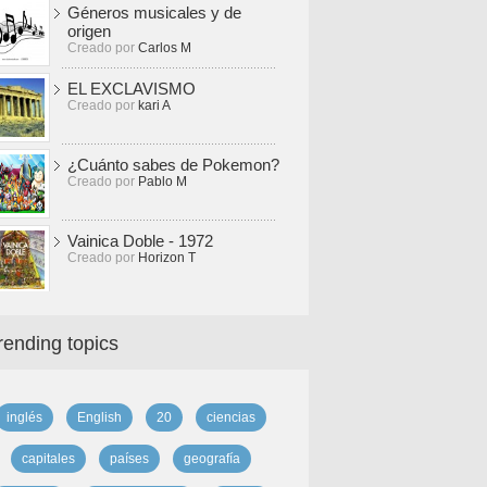
Géneros musicales y de
origen
Creado por
Carlos M
EL EXCLAVISMO
Creado por
kari A
¿Cuánto sabes de Pokemon?
Creado por
Pablo M
Vainica Doble - 1972
Creado por
Horizon T
rending topics
inglés
English
20
ciencias
capitales
países
geografía