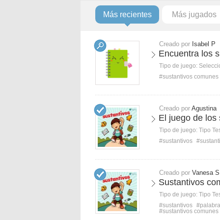
Más recientes
Más jugados
Creado por
Isabel P
Encuentra los 
Tipo de juego:
Selecci
#sustantivos comunes
Creado por
Agustina
El juego de los
Tipo de juego:
Tipo Te
#sustantivos
#sustant
Creado por
Vanesa S
Sustantivos co
Tipo de juego:
Tipo Te
#sustantivos
#palabr
#sustantivos comunes