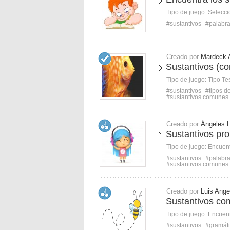
Tipo de juego:
Selecci
#sustantivos
#palabr
Creado por
Mardeck 
Sustantivos (c
Tipo de juego:
Tipo Te
#sustantivos
#tipos d
#sustantivos comunes
Creado por
Ángeles 
Sustantivos pr
Tipo de juego:
Encuent
#sustantivos
#palabr
#sustantivos comunes
Creado por
Luis Ange
Sustantivos co
Tipo de juego:
Encuent
#sustantivos
#gramát