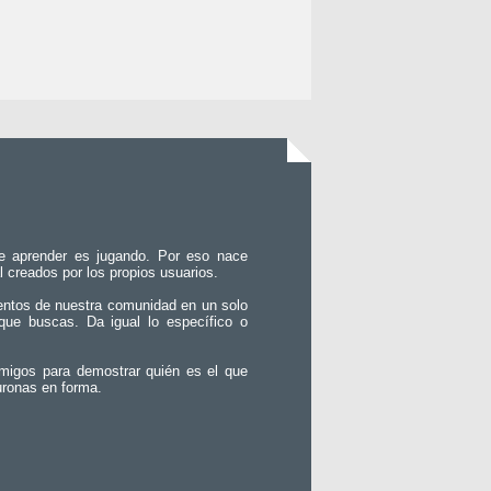
e aprender es jugando. Por eso nace
l creados por los propios usuarios.
entos de nuestra comunidad en un solo
que buscas. Da igual lo específico o
migos para demostrar quién es el que
uronas en forma.