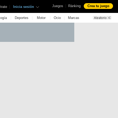
|
Juegos
Ránking
Crea tu juego
|
trate
Inicia sesión
|
|
|
|
logía
Deportes
Motor
Ocio
Marcas