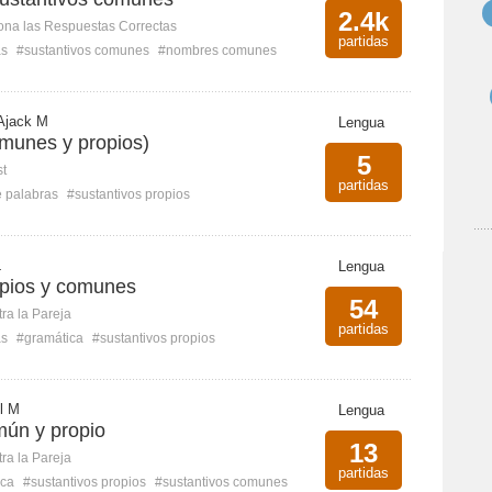
2.4k
ona las Respuestas Correctas
partidas
as
#sustantivos comunes
#nombres comunes
Ajack M
Lengua
omunes y propios)
5
st
partidas
e palabras
#sustantivos propios
L
Lengua
opios y comunes
54
ra la Pareja
partidas
as
#gramática
#sustantivos propios
l M
Lengua
mún y propio
13
ra la Pareja
partidas
ica
#sustantivos propios
#sustantivos comunes