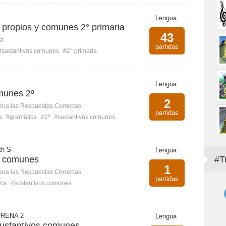
Lengua
 propios y comunes 2° primaria
43
st
partidas
#sustantivos comunes
#2° primaria
Lengua
munes 2º
2
ona las Respuestas Correctas
partidas
a
#gramática
#2º
#sustantivos comunes
th S
Lengua
s comunes
#T
1
ona las Respuestas Correctas
partidas
ica
#sustantivos comunes
RENA 2
Lengua
sustantivos comunes