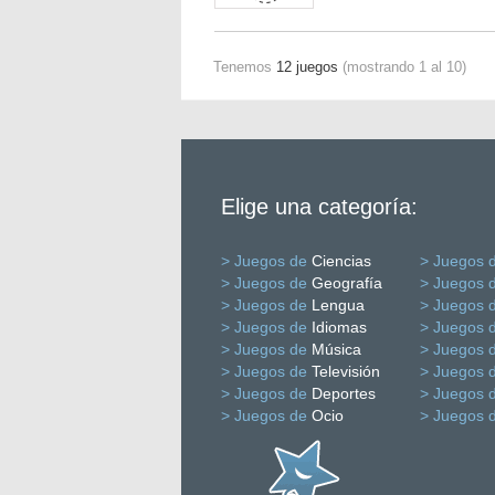
Tenemos
12 juegos
(mostrando 1 al 10)
Elige una categoría:
> Juegos de
Ciencias
> Juegos 
> Juegos de
Geografía
> Juegos 
> Juegos de
Lengua
> Juegos 
> Juegos de
Idiomas
> Juegos 
> Juegos de
Música
> Juegos 
> Juegos de
Televisión
> Juegos 
> Juegos de
Deportes
> Juegos 
> Juegos de
Ocio
> Juegos 