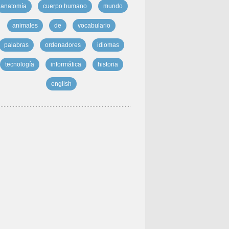
anatomía
cuerpo humano
mundo
animales
de
vocabulario
palabras
ordenadores
idiomas
tecnología
informática
historia
english