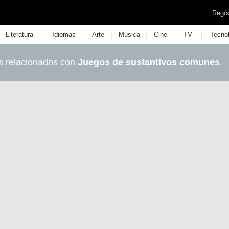
Regís
|
|
|
|
|
|
Literatura
Idiomas
Arte
Música
Cine
TV
Tecno
s relacionados con
Juegos de sustantivos comunes
.