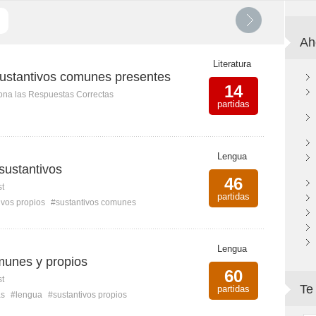
Ah
Literatura
sustantivos comunes presentes
14
ona las Respuestas Correctas
partidas
Lengua
 sustantivos
46
st
partidas
ivos propios
#sustantivos comunes
Lengua
munes y propios
60
st
Te
partidas
as
#lengua
#sustantivos propios