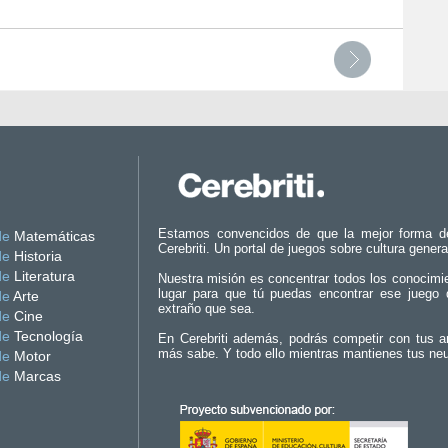
Estamos convencidos de que la mejor forma d
de
Matemáticas
Cerebriti. Un portal de juegos sobre cultura genera
de
Historia
de
Literatura
Nuestra misión es concentrar todos los conocimi
lugar para que tú puedas encontrar ese juego 
de
Arte
extraño que sea.
de
Cine
de
Tecnología
En Cerebriti además, podrás competir con tus a
más sabe. Y todo ello mientras mantienes tus ne
de
Motor
de
Marcas