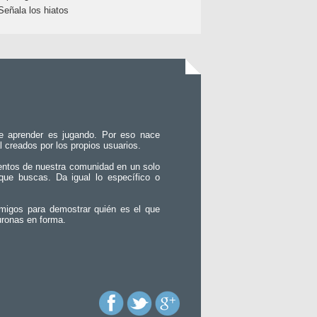
Señala los hiatos
e aprender es jugando. Por eso nace
l creados por los propios usuarios.
entos de nuestra comunidad en un solo
que buscas. Da igual lo específico o
migos para demostrar quién es el que
uronas en forma.