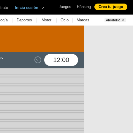
|
Juegos
Ránking
Crea tu juego
|
trate
Inicia sesión
|
|
|
|
logía
Deportes
Motor
Ocio
Marcas
as
12:00