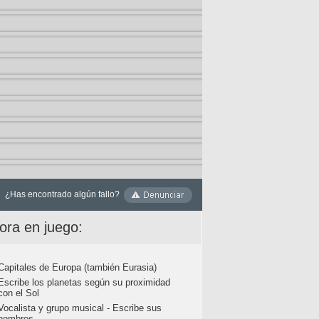
¿Has encontrado algún fallo?
ora en juego:
Capitales de Europa (también Eurasia)
Escribe los planetas según su proximidad
con el Sol
Vocalista y grupo musical - Escribe sus
nombres