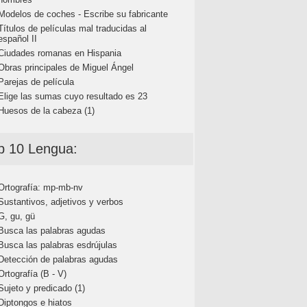
Modelos de coches - Escribe su fabricante
Títulos de películas mal traducidas al
español II
Ciudades romanas en Hispania
Obras principales de Miguel Ángel
Parejas de película
Elige las sumas cuyo resultado es 23
Huesos de la cabeza (1)
p 10 Lengua:
Ortografía: mp-mb-nv
Sustantivos, adjetivos y verbos
G, gu, gü
Busca las palabras agudas
Busca las palabras esdrújulas
Detección de palabras agudas
Ortografía (B - V)
Sujeto y predicado (1)
Diptongos e hiatos