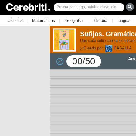
|
|
|
|
|
Ciencias
Matemáticas
Geografía
Historia
Lengua
Sufijos. Gramática
Une cada sufijo con su significad
Creado por:
CABALLA
00/50
Arr