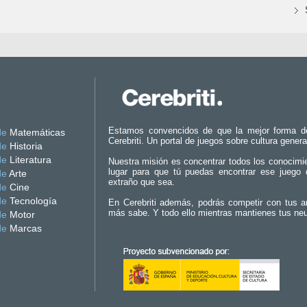
Estamos convencidos de que la mejor forma d
de
Matemáticas
Cerebriti. Un portal de juegos sobre cultura genera
de
Historia
de
Literatura
Nuestra misión es concentrar todos los conocimi
lugar para que tú puedas encontrar ese juego 
de
Arte
extraño que sea.
de
Cine
de
Tecnología
En Cerebriti además, podrás competir con tus a
más sabe. Y todo ello mientras mantienes tus ne
de
Motor
de
Marcas