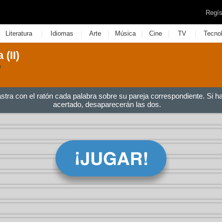
Regís
|
|
|
|
|
|
Literatura
Idiomas
Arte
Música
Cine
TV
Tecno
 (II)
o
astra con el ratón cada palabra sobre su pareja correspondiente. Si h
acertado, desaparecerán las dos.