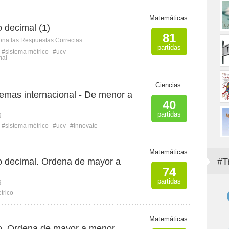
Matemáticas
 decimal (1)
81
ona las Respuestas Correctas
partidas
#sistema métrico
#ucv
mal
Ciencias
temas internacional - De menor a
40
partidas
g
#sistema métrico
#ucv
#innovate
Matemáticas
o decimal. Ordena de mayor a
#T
74
partidas
g
trico
Matemáticas
o. Ordena de mayor a menor