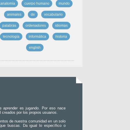
anatomía
cuerpo humano
mundo
animales
de
vocabulario
palabras
ordenadores
idiomas
tecnología
informática
historia
english
e aprender es jugando. Por eso nace
l creados por los propios usuarios.
entos de nuestra comunidad en un solo
que buscas. Da igual lo específico o