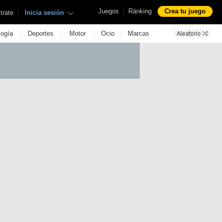
|
Juegos
Ránking
Crea tu juego
|
trate
Inicia sesión
|
|
|
|
logía
Deportes
Motor
Ocio
Marcas