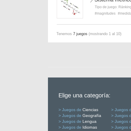
Tipo de juego:
Ránkin
#magnitudes
#medid
Tenemos
7 juegos
(mostrando 1 al 10)
Elige una categoría:
> Juegos de
Ciencias
> Juegos 
> Juegos de
Geografía
> Juegos 
> Juegos de
Lengua
> Juegos 
> Juegos de
Idiomas
> Juegos 