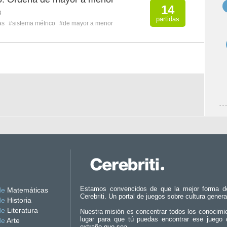
14
g
partidas
as
#sistema métrico
#de mayor a menor
Estamos convencidos de que la mejor forma d
de
Matemáticas
Cerebriti. Un portal de juegos sobre cultura genera
de
Historia
de
Literatura
Nuestra misión es concentrar todos los conocimi
lugar para que tú puedas encontrar ese juego 
de
Arte
extraño que sea.