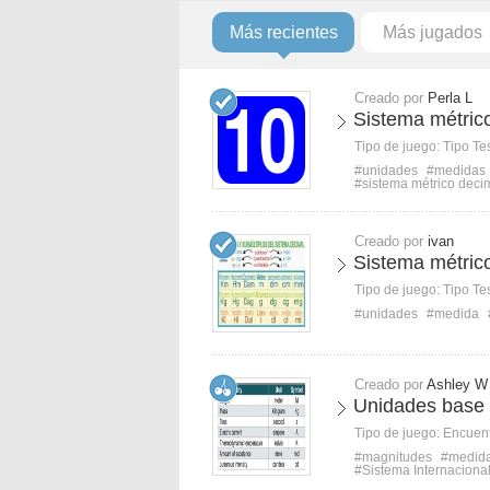
Más recientes
Más jugados
Creado por
Perla L
Sistema métrico
Tipo de juego:
Tipo Te
#unidades
#medidas
#sistema métrico deci
Creado por
ivan
Sistema métric
Tipo de juego:
Tipo Te
#unidades
#medida
Creado por
Ashley W
Unidades base 
Tipo de juego:
Encuent
#magnitudes
#medid
#Sistema Internaciona