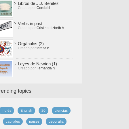
Libros de J.J. Benítez
Creado por
Cerebriti
Verbs in past
Creado por
Cristina Lizbeth V
Orgánulos (2)
Creado por
teresa b
Leyes de Newton (1)
Creado por
Fernanda N
rending topics
inglés
English
20
ciencias
capitales
países
geografía