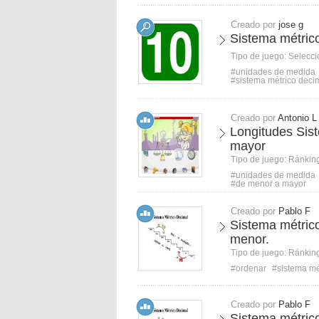
Creado por
jose g
Sistema métrico
Tipo de juego:
Selecci
#unidades de medida
#sistema métrico deci
Creado por
Antonio L
Longitudes Sis
mayor
Tipo de juego:
Ránkin
#unidades de medida
#de menor a mayor
Creado por
Pablo F
Sistema métric
menor.
Tipo de juego:
Ránkin
#ordenar
#sistema mé
Creado por
Pablo F
Sistema métric