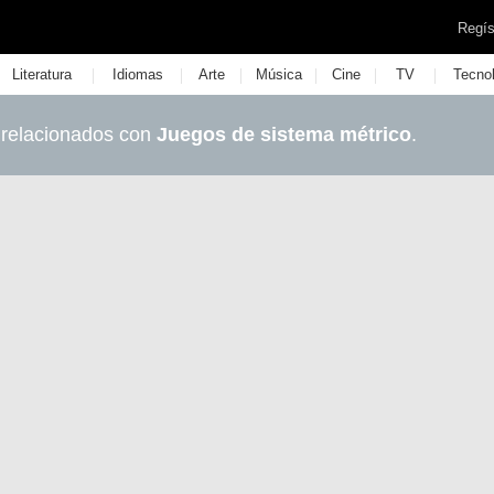
Regís
|
|
|
|
|
|
Literatura
Idiomas
Arte
Música
Cine
TV
Tecno
 relacionados con
Juegos de sistema métrico
.