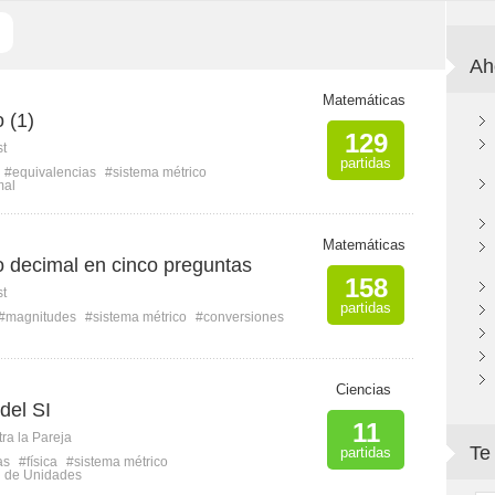
Ah
Matemáticas
 (1)
129
st
partidas
#equivalencias
#sistema métrico
mal
Matemáticas
o decimal en cinco preguntas
158
st
partidas
#magnitudes
#sistema métrico
#conversiones
Ciencias
del SI
11
ra la Pareja
Te
partidas
as
#física
#sistema métrico
l de Unidades