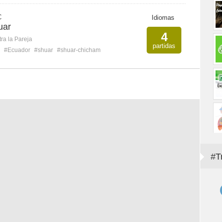
C
Idiomas
uar
4
ra la Pareja
partidas
#Ecuador
#shuar
#shuar-chicham
#T