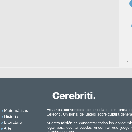
Estamos convencidos de que la mejor forma d
de
Matemáticas
Cerebriti. Un portal de juegos sobre cultura genera
de
Historia
de
Literatura
Nuestra misión es concentrar todos los conocimi
lugar para que tú puedas encontrar ese juego 
de
Arte
extraño que sea.