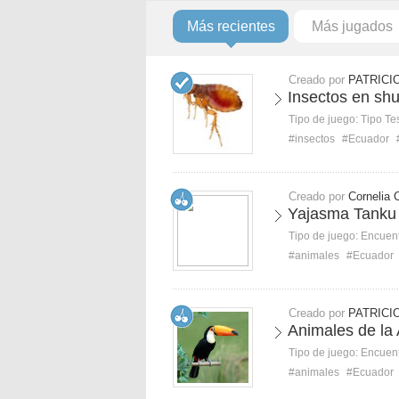
Más recientes
Más jugados
Creado por
PATRICI
Insectos en sh
Tipo de juego:
Tipo Te
#insectos
#Ecuador
Creado por
Cornelia 
Yajasma Tanku 
Tipo de juego:
Encuent
#animales
#Ecuador
Creado por
PATRICI
Animales de la
Tipo de juego:
Encuent
#animales
#Ecuador