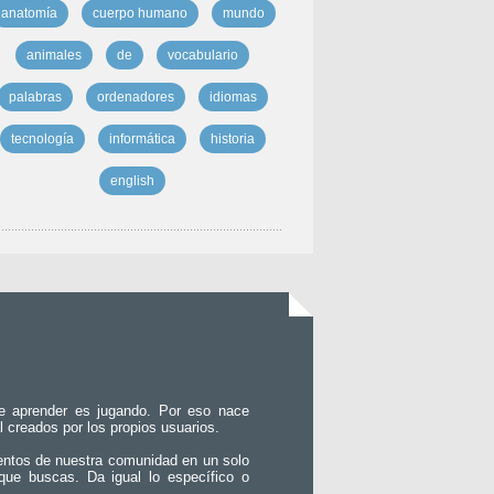
anatomía
cuerpo humano
mundo
animales
de
vocabulario
palabras
ordenadores
idiomas
tecnología
informática
historia
english
e aprender es jugando. Por eso nace
l creados por los propios usuarios.
entos de nuestra comunidad en un solo
que buscas. Da igual lo específico o