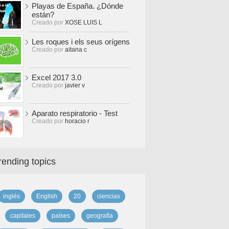
Playas de España. ¿Dónde
están?
Creado por
XOSE LUIS L
Les roques i els seus orígens
Creado por
aitana c
Excel 2017 3.0
Creado por
javier v
Aparato respiratorio - Test
Creado por
horacio r
rending topics
inglés
English
20
ciencias
capitales
países
geografía