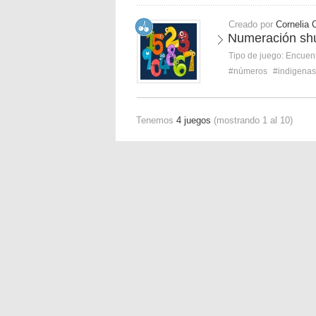
Creado por
Cornelia 
Numeración sh
Tipo de juego:
Encuent
#números
#indigenas
Tenemos
4 juegos
(mostrando 1 al 10)