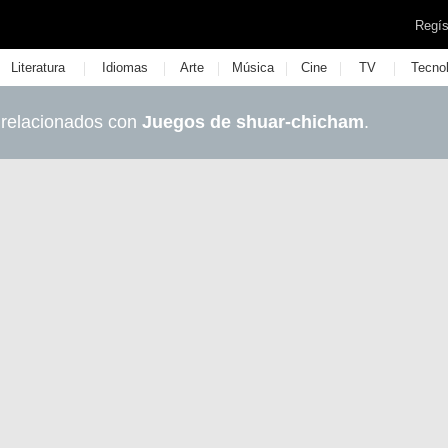
Regís
|
|
|
|
|
|
Literatura
Idiomas
Arte
Música
Cine
TV
Tecno
 relacionados con
Juegos de shuar-chicham
.