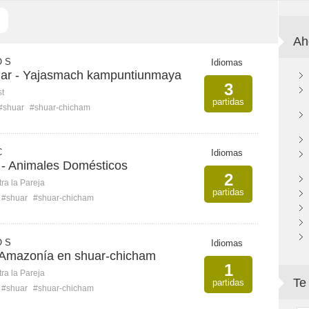
Ah
O S
Idiomas
uar - Yajasmach kampuntiunmaya
3
st
partidas
#shuar
#shuar-chicham
C
Idiomas
- Animales Domésticos
2
ra la Pareja
partidas
#shuar
#shuar-chicham
O S
Idiomas
 Amazonía en shuar-chicham
1
ra la Pareja
Te
partidas
#shuar
#shuar-chicham