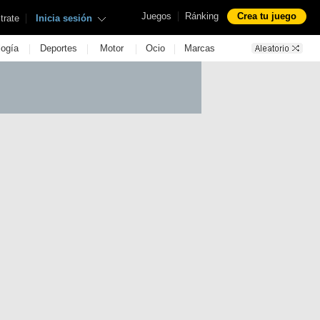
|
Juegos
Ránking
Crea tu juego
|
trate
Inicia sesión
|
|
|
|
logía
Deportes
Motor
Ocio
Marcas