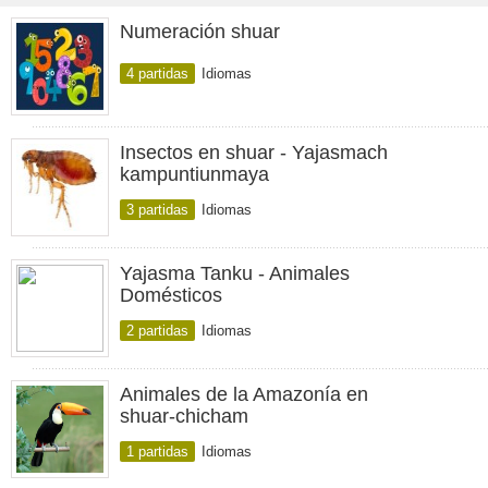
Numeración shuar
4 partidas
Idiomas
Insectos en shuar - Yajasmach
kampuntiunmaya
3 partidas
Idiomas
Yajasma Tanku - Animales
Domésticos
2 partidas
Idiomas
Animales de la Amazonía en
shuar-chicham
1 partidas
Idiomas