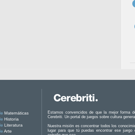
Estamos convencidos de que la mejor forma d
de
Matemáticas
Cerebriti. Un portal de juegos sobre cultura genera
de
Historia
de
Literatura
Nuestra misión es concentrar todos los conocimi
lugar para que tú puedas encontrar ese juego 
de
Arte
extraño que sea.