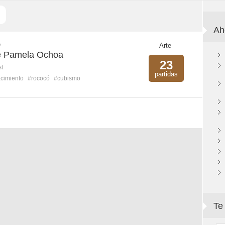
Ah
O
Arte
rte Pamela Ochoa
23
st
partidas
cimiento
#rococó
#cubismo
Te