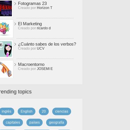
Fotogramas 23
Creado por
Horizon T
El Marketing
Creado por
ricardo d
¿Cuánto sabes de los verbos?
Creado por
UCV
Macroentorno
Creado por
JOSEMI E
rending topics
inglés
English
20
ciencias
capitales
países
geografía