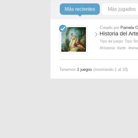
Más recientes
Más jugados
Creado por
Pamela 
Historia del A
Tipo de juego:
Tipo Te
#Historia
#arte
#rena
Tenemos
1 juegos
(mostrando 1 al 10)