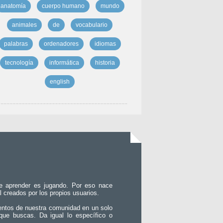
anatomía
cuerpo humano
mundo
animales
de
vocabulario
palabras
ordenadores
idiomas
tecnología
informática
historia
english
e aprender es jugando. Por eso nace
l creados por los propios usuarios.
entos de nuestra comunidad en un solo
que buscas. Da igual lo específico o