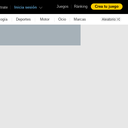
|
Juegos
Ránking
Crea tu juego
|
trate
Inicia sesión
|
|
|
|
logía
Deportes
Motor
Ocio
Marcas