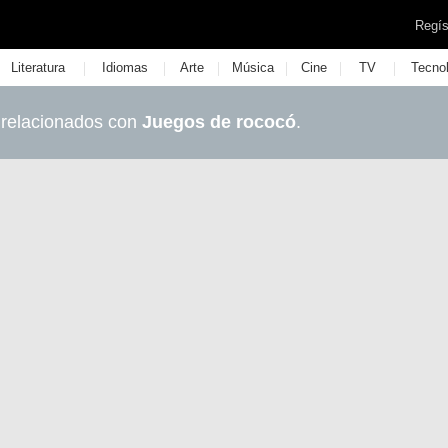
Regís
|
|
|
|
|
|
Literatura
Idiomas
Arte
Música
Cine
TV
Tecno
 relacionados con
Juegos de rococó
.