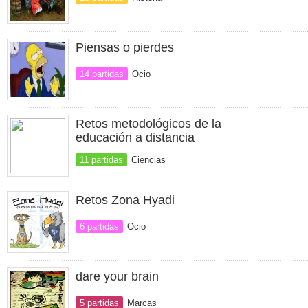
Piensas o pierdes
14 partidas
Ocio
Retos metodológicos de la
educación a distancia
11 partidas
Ciencias
Retos Zona Hyadi
6 partidas
Ocio
dare your brain
5 partidas
Marcas