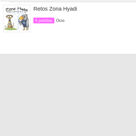
Retos Zona Hyadi
6 partidas
Ocio