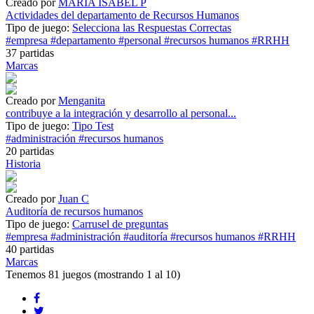
Creado por
MARIA ISABEL P
Actividades del departamento de Recursos Humanos
Tipo de juego:
Selecciona las Respuestas Correctas
#empresa
#departamento
#personal
#recursos humanos
#RRHH
37 partidas
Marcas
Creado por
Menganita
contribuye a la integración y desarrollo al personal...
Tipo de juego:
Tipo Test
#administración
#recursos humanos
20 partidas
Historia
Creado por
Juan C
Auditoría de recursos humanos
Tipo de juego:
Carrusel de preguntas
#empresa
#administración
#auditoría
#recursos humanos
#RRHH
40 partidas
Marcas
Tenemos
81 juegos
(mostrando 1 al 10)