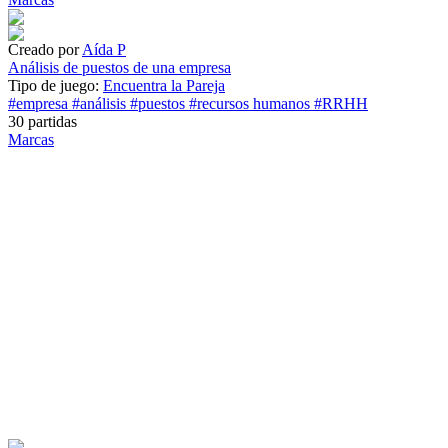
Creado por
Aída P
Análisis de puestos de una empresa
Tipo de juego:
Encuentra la Pareja
#empresa
#análisis
#puestos
#recursos humanos
#RRHH
30 partidas
Marcas