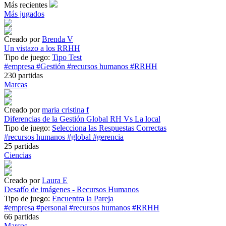
Más recientes
Más jugados
Creado por
Brenda V
Un vistazo a los RRHH
Tipo de juego:
Tipo Test
#empresa
#Gestión
#recursos humanos
#RRHH
230 partidas
Marcas
Creado por
maria cristina f
Diferencias de la Gestión Global RH Vs La local
Tipo de juego:
Selecciona las Respuestas Correctas
#recursos humanos
#global
#gerencia
25 partidas
Ciencias
Creado por
Laura E
Desafío de imágenes - Recursos Humanos
Tipo de juego:
Encuentra la Pareja
#empresa
#personal
#recursos humanos
#RRHH
66 partidas
Marcas