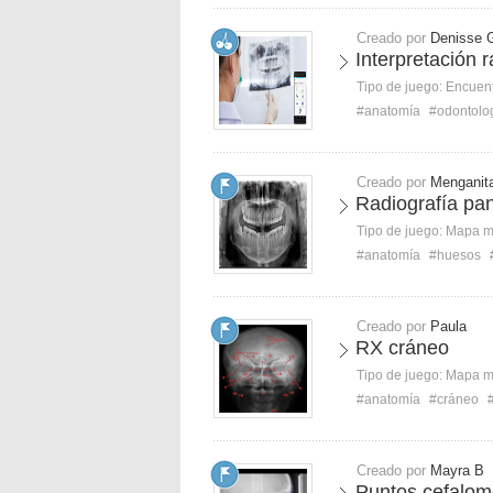
Creado por
Denisse 
Interpretación r
Tipo de juego:
Encuent
#anatomía
#odontolo
Creado por
Menganit
Radiografía pa
Tipo de juego:
Mapa 
#anatomía
#huesos
Creado por
Paula
RX cráneo
Tipo de juego:
Mapa 
#anatomía
#cráneo
Creado por
Mayra B
Puntos cefalom