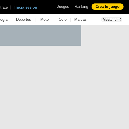
|
Juegos
Ránking
Crea tu juego
|
trate
Inicia sesión
|
|
|
|
logía
Deportes
Motor
Ocio
Marcas