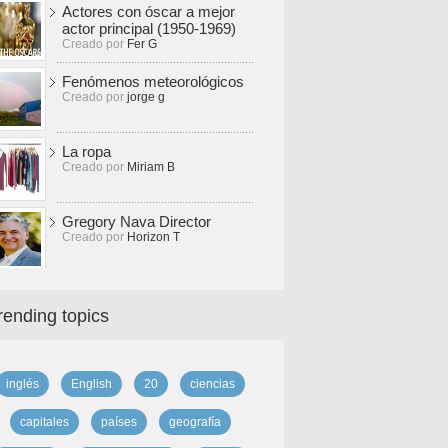
Actores con óscar a mejor
actor principal (1950-1969)
Creado por
Fer G
Fenómenos meteorológicos
Creado por
jorge g
La ropa
Creado por
Miriam B
Gregory Nava Director
Creado por
Horizon T
rending topics
inglés
English
20
ciencias
capitales
países
geografía