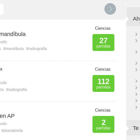
Ah
Ciencias
 mandíbula
27
mudo
partidas
s
#mandíbula
#radiografía
 a
Ciencias
112
mudo
partidas
#rx
#radiografía
Ciencias
 en AP
2
mudo
Te
partidas
#pianatomía