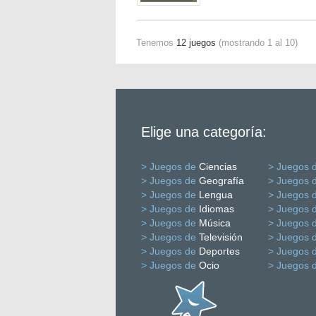
Tenemos
12 juegos
(mostrando 1 al 10)
Elige una categoría:
> Juegos de
Ciencias
> Juegos 
> Juegos de
Geografía
> Juegos 
> Juegos de
Lengua
> Juegos 
> Juegos de
Idiomas
> Juegos 
> Juegos de
Música
> Juegos 
> Juegos de
Televisión
> Juegos 
> Juegos de
Deportes
> Juegos 
> Juegos de
Ocio
> Juegos 