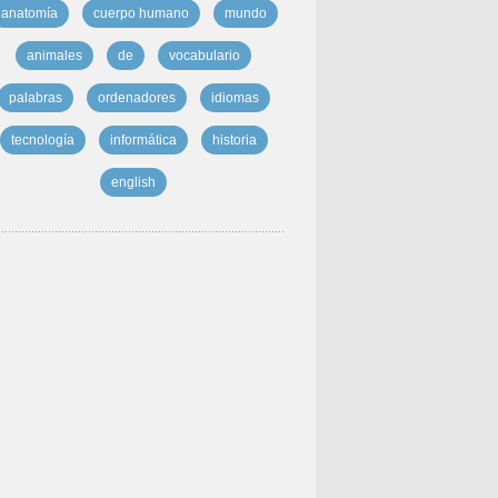
anatomía
cuerpo humano
mundo
animales
de
vocabulario
palabras
ordenadores
idiomas
tecnología
informática
historia
english