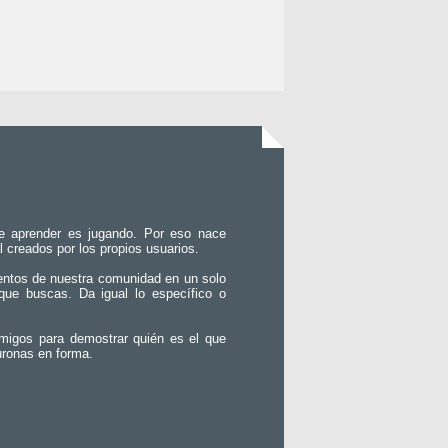
e aprender es jugando. Por eso nace
l creados por los propios usuarios.
entos de nuestra comunidad en un solo
que buscas. Da igual lo específico o
migos para demostrar quién es el que
uronas en forma.