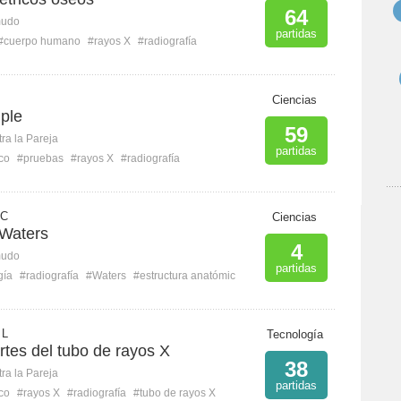
64
mudo
partidas
#cuerpo humano
#rayos X
#radiografía
Ciencias
ple
59
ra la Pareja
partidas
co
#pruebas
#rayos X
#radiografía
 C
Ciencias
 Waters
4
mudo
partidas
gía
#radiografía
#Waters
#estructura anatómic
 L
Tecnología
artes del tubo de rayos X
38
ra la Pareja
partidas
co
#rayos X
#radiografía
#tubo de rayos X