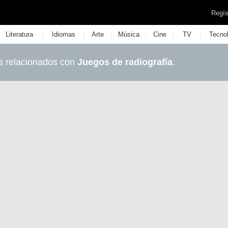
Regís
|
|
|
|
|
|
Literatura
Idiomas
Arte
Música
Cine
TV
Tecno
s relacionados con
Juegos de radiografía
.