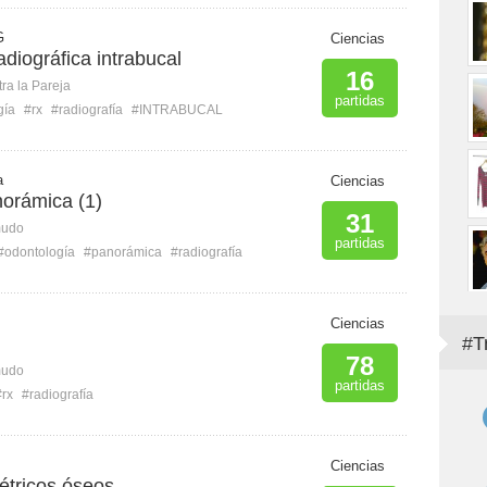
G
Ciencias
adiográfica intrabucal
16
ra la Pareja
partidas
gía
#rx
#radiografía
#INTRABUCAL
a
Ciencias
norámica (1)
31
mudo
partidas
#odontología
#panorámica
#radiografía
Ciencias
#T
78
mudo
partidas
#rx
#radiografía
Ciencias
étricos óseos