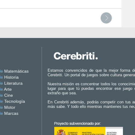
Estamos convencidos de que la mejor forma d
de
Matemáticas
Cerebriti. Un portal de juegos sobre cultura genera
de
Historia
de
Literatura
Nuestra misión es concentrar todos los conocimi
lugar para que tú puedas encontrar ese juego 
de
Arte
extraño que sea.
de
Cine
de
Tecnología
En Cerebriti además, podrás competir con tus a
más sabe. Y todo ello mientras mantienes tus ne
de
Motor
de
Marcas