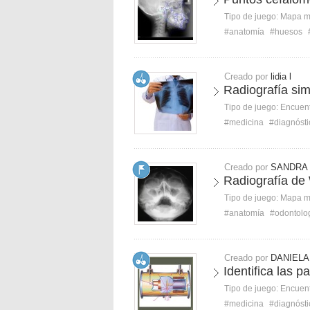
Tipo de juego:
Mapa 
#anatomía
#huesos
Creado por
lidia l
Radiografía sim
Tipo de juego:
Encuent
#medicina
#diagnósti
Creado por
SANDRA
Radiografía de
Tipo de juego:
Mapa 
#anatomía
#odontolo
Creado por
DANIELA
Identifica las p
Tipo de juego:
Encuent
#medicina
#diagnósti