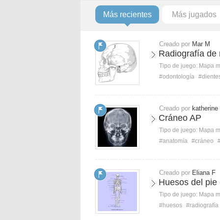
Más recientes
Más jugados
Creado por
Mar M
Radiografía de
Tipo de juego:
Mapa 
#odontología
#diente
Creado por
katherine
Cráneo AP
Tipo de juego:
Mapa 
#anatomía
#cráneo
Creado por
Eliana F
Huesos del pie
Tipo de juego:
Mapa 
#huesos
#radiografía