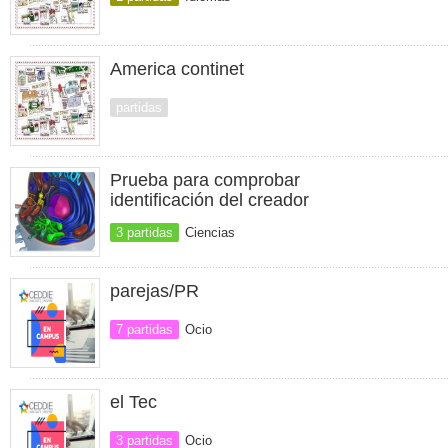
America continet
partidas
Prueba para comprobar
identificación del creador
3 partidas
Ciencias
parejas/PR
7 partidas
Ocio
el Tec
3 partidas
Ocio