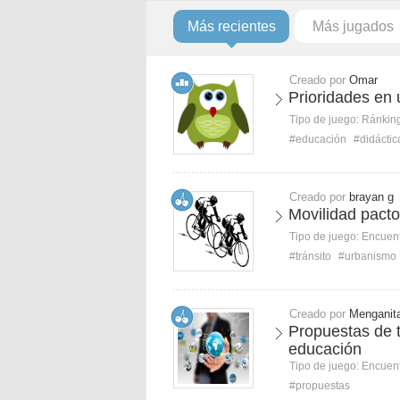
Más recientes
Más jugados
Creado por
Omar
Prioridades en 
Tipo de juego:
Ránkin
#educación
#didáctic
Creado por
brayan g
Movilidad pacto
Tipo de juego:
Encuent
#tránsito
#urbanismo
Creado por
Menganit
Propuestas de t
educación
Tipo de juego:
Encuent
#propuestas