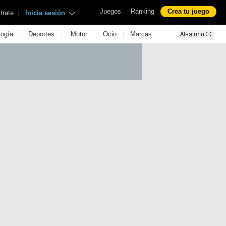
|
Juegos
Ránking
Crea tu juego
|
trate
Inicia sesión
|
|
|
|
logía
Deportes
Motor
Ocio
Marcas