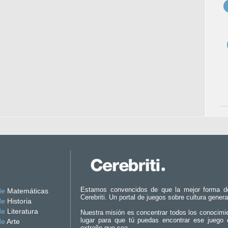
Estamos convencidos de que la mejor forma d
de
Matemáticas
Cerebriti. Un portal de juegos sobre cultura genera
de
Historia
de
Literatura
Nuestra misión es concentrar todos los conocimi
lugar para que tú puedas encontrar ese juego 
de
Arte
extraño que sea.