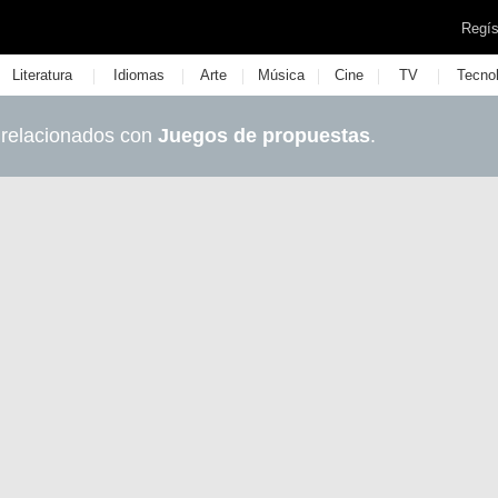
Regís
|
|
|
|
|
|
Literatura
Idiomas
Arte
Música
Cine
TV
Tecno
 relacionados con
Juegos de propuestas
.