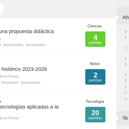
Ah
Ciencias
una propuesta didáctica
4
g
partidas
a
#prioridades
#propuestas
Motor
 histórico 2023-2026
2
ra la Pareja
partidas
#movilidad
#propuestas
a
Tecnología
ecnologías aplicadas a la
20
Te
partidas
ra la Pareja