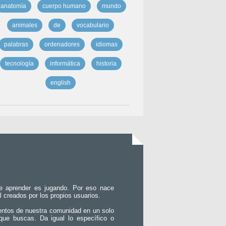
anatomía
cuerpo humano
mundo
animales
de
vocabulario
palabras
ordenadores
idiomas
tecnología
informática
historia
english
e aprender es jugando. Por eso nace
l creados por los propios usuarios.
entos de nuestra comunidad en un solo
que buscas. Da igual lo específico o