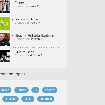
Gente
Creado por
Irene N
Sumas de litros
Creado por
Pablo M
Director Roberto Santiago
Creado por
Horizon T
Culture Beat
Creado por
Horizon T
rending topics
inglés
English
20
ciencias
capitales
países
geografía