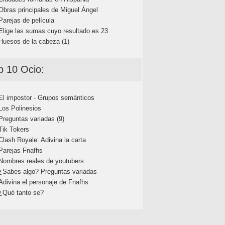
Obras principales de Miguel Ángel
Parejas de película
Elige las sumas cuyo resultado es 23
Huesos de la cabeza (1)
p 10 Ocio:
El impostor - Grupos semánticos
Los Polinesios
Preguntas variadas (9)
Tik Tokers
Clash Royale: Adivina la carta
Parejas Fnafhs
Nombres reales de youtubers
¿Sabes algo? Preguntas variadas
Adivina el personaje de Fnafhs
¿Qué tanto se?