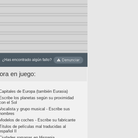
¿Has encontrado algún fallo?
ora en juego:
Capitales de Europa (también Eurasia)
Escribe los planetas según su proximidad
con el Sol
Vocalista y grupo musical - Escribe sus
nombres
Modelos de coches - Escribe su fabricante
Títulos de películas mal traducidas al
español II
Ciudades romanas en Hispania