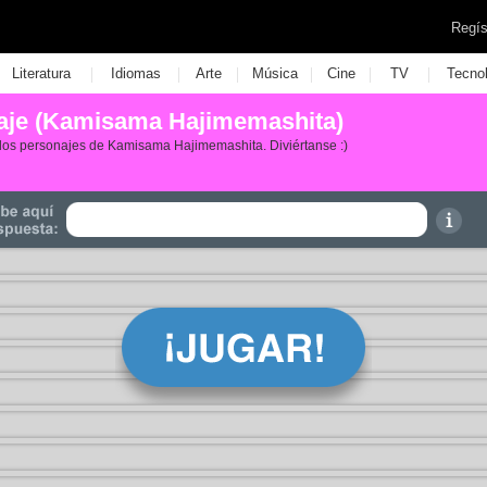
Regís
|
|
|
|
|
|
Literatura
Idiomas
Arte
Música
Cine
TV
Tecno
naje (Kamisama Hajimemashita)
los personajes de Kamisama Hajimemashita. Diviértanse :)