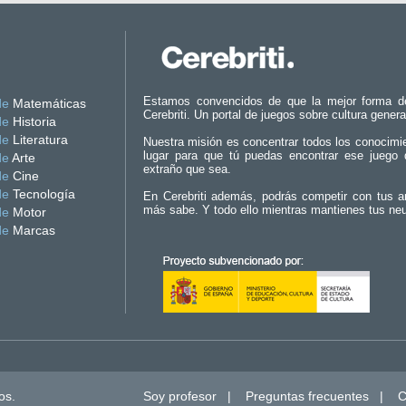
Estamos convencidos de que la mejor forma d
de
Matemáticas
Cerebriti. Un portal de juegos sobre cultura genera
de
Historia
de
Literatura
Nuestra misión es concentrar todos los conocimi
lugar para que tú puedas encontrar ese juego 
de
Arte
extraño que sea.
de
Cine
de
Tecnología
En Cerebriti además, podrás competir con tus a
más sabe. Y todo ello mientras mantienes tus ne
de
Motor
de
Marcas
os.
Soy profesor
|
Preguntas frecuentes
|
C