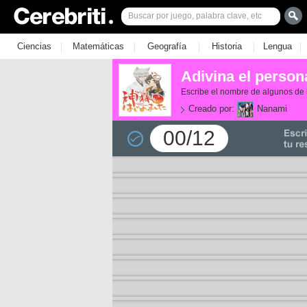
|
|
|
|
|
Ciencias
Matemáticas
Geografía
Historia
Lengua
Adivina el perso
Escribe el nombre de algunos de 
Creado por:
Nanami
00/12