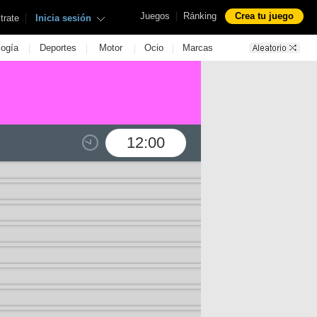
|
Juegos
Ránking
Crea tu juego
|
trate
Inicia sesión
|
|
|
|
logía
Deportes
Motor
Ocio
Marcas
12:00