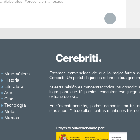
a
#laborales
#prevención
#riesgos
Estamos convencidos de que la mejor forma d
de
Matemáticas
Cerebriti. Un portal de juegos sobre cultura genera
de
Historia
de
Literatura
Nuestra misión es concentrar todos los conocimi
lugar para que tú puedas encontrar ese juego 
de
Arte
extraño que sea.
de
Cine
de
Tecnología
En Cerebriti además, podrás competir con tus a
más sabe. Y todo ello mientras mantienes tus ne
de
Motor
de
Marcas