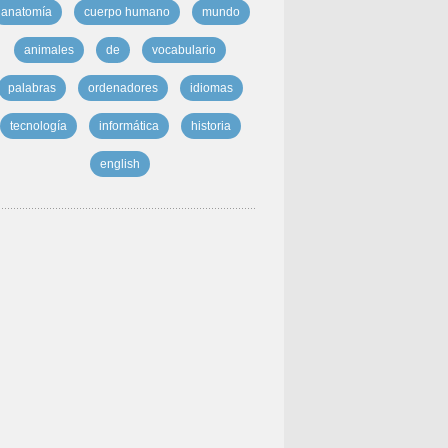
anatomía
cuerpo humano
mundo
animales
de
vocabulario
palabras
ordenadores
idiomas
tecnología
informática
historia
english