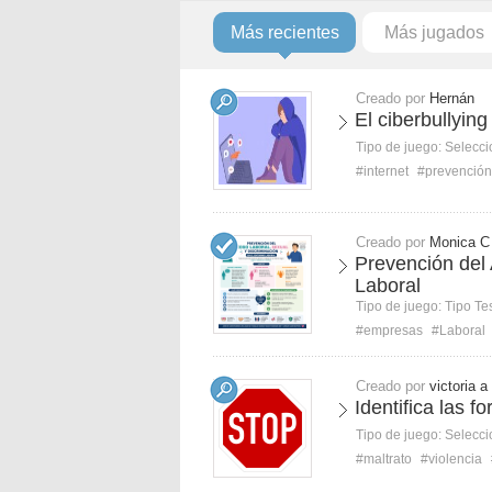
Más recientes
Más jugados
Creado por
Hernán
El ciberbullyin
Tipo de juego:
Selecci
#internet
#prevención
Creado por
Monica C
Prevención del
Laboral
Tipo de juego:
Tipo Te
#empresas
#Laboral
Creado por
victoria a
Identifica las f
Tipo de juego:
Selecci
#maltrato
#violencia