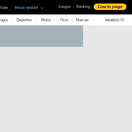
|
Juegos
Ránking
Crea tu juego
|
trate
Inicia sesión
|
|
|
|
logía
Deportes
Motor
Ocio
Marcas