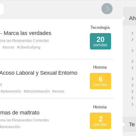
Ah
Tecnología
g - Marca las verdades
20
ona las Respuestas Correctas
partidas
#acoso
#ciberbullying
Historia
 Acoso Laboral y Sexual Entorno
6
partidas
st
#prevención
#discriminación
#acoso
Historia
ormas de maltrato
2
ona las Respuestas Correctas
Te
partidas
#prevención