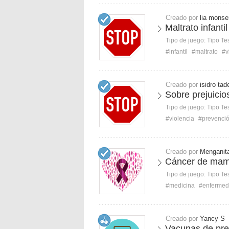
Creado por
lia monser
Maltrato infantil
Tipo de juego:
Tipo Te
#infantil
#maltrato
#v
Creado por
isidro tad
Sobre prejuicio
Tipo de juego:
Tipo Te
#violencia
#prevenci
Creado por
Menganit
Cáncer de mama
Tipo de juego:
Tipo Te
#medicina
#enferme
Creado por
Yancy S
Vacunas de pre