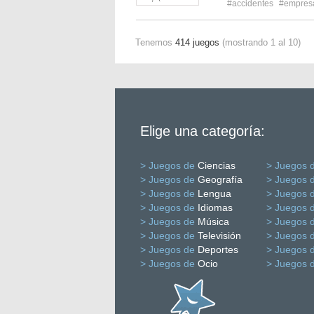
#accidentes
#empres
Tenemos
414 juegos
(mostrando 1 al 10)
Elige una categoría:
> Juegos de
Ciencias
> Juegos 
> Juegos de
Geografía
> Juegos 
> Juegos de
Lengua
> Juegos 
> Juegos de
Idiomas
> Juegos 
> Juegos de
Música
> Juegos 
> Juegos de
Televisión
> Juegos 
> Juegos de
Deportes
> Juegos 
> Juegos de
Ocio
> Juegos 