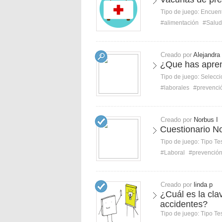
Tipo de juego:
Encuent
#alimentación
#Salud
Creado por
Alejandra
¿Que has apre
Tipo de juego:
Selecci
#laborales
#prevenci
Creado por
Norbus I
Cuestionario No
Tipo de juego:
Tipo Te
#Laboral
#prevenció
Creado por
linda p
¿Cuál es la cla
accidentes?
Tipo de juego:
Tipo Te