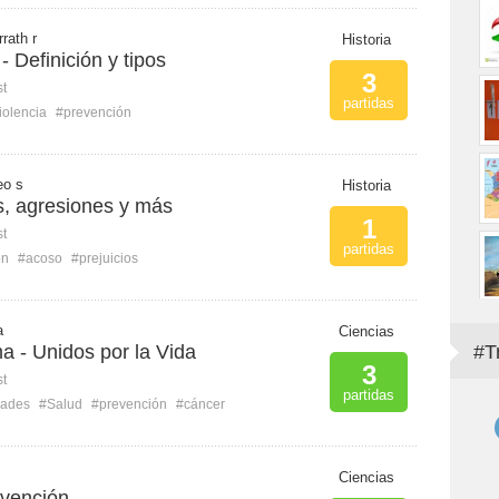
rath r
Historia
 - Definición y tipos
3
st
partidas
iolencia
#prevención
eo s
Historia
s, agresiones y más
1
st
partidas
ón
#acoso
#prejuicios
a
Ciencias
 - Unidos por la Vida
#T
3
st
partidas
dades
#Salud
#prevención
#cáncer
Ciencias
vención