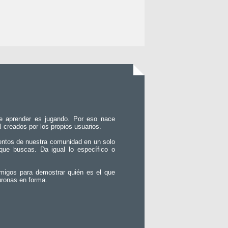
e aprender es jugando. Por eso nace
l creados por los propios usuarios.
entos de nuestra comunidad en un solo
que buscas. Da igual lo específico o
migos para demostrar quién es el que
uronas en forma.