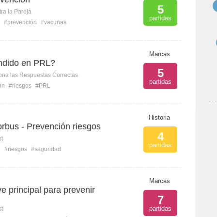
5
ra la Pareja
partidas
#prevención
#vacunas
Marcas
ndido en PRL?
5
ona las Respuestas Correctas
partidas
ón
#riesgos
#PRL
Historia
rbus - Prevención riesgos
4
st
partidas
n
#riesgos
#seguridad
Marcas
ve principal para prevenir
7
partidas
st