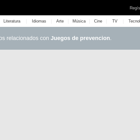
Regís
|
|
|
|
|
|
Literatura
Idiomas
Arte
Música
Cine
TV
Tecno
os relacionados con
Juegos de prevencion
.