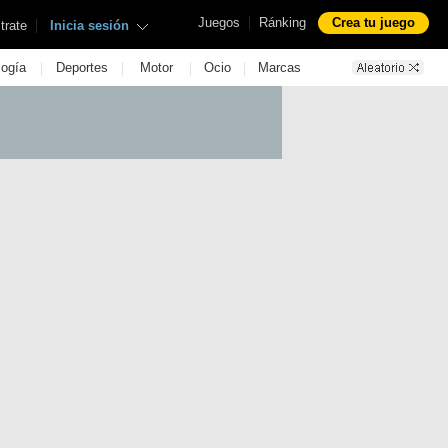
|
Juegos
Ránking
Crea tu juego
|
trate
Inicia sesión
|
|
|
|
logía
Deportes
Motor
Ocio
Marcas