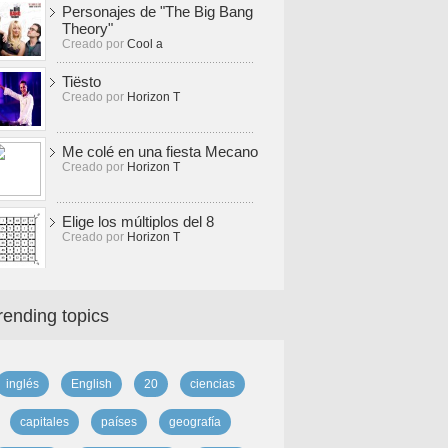
Personajes de "The Big Bang
Theory"
Creado por
Cool a
Tiësto
Creado por
Horizon T
Me colé en una fiesta Mecano
Creado por
Horizon T
Elige los múltiplos del 8
Creado por
Horizon T
rending topics
inglés
English
20
ciencias
capitales
países
geografía