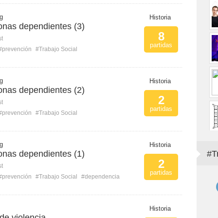
 g
Historia
onas dependientes (3)
8
st
partidas
#prevención
#Trabajo Social
 g
Historia
onas dependientes (2)
2
st
partidas
#prevención
#Trabajo Social
 g
Historia
onas dependientes (1)
#T
2
st
partidas
#prevención
#Trabajo Social
#dependencia
Historia
 de violencia