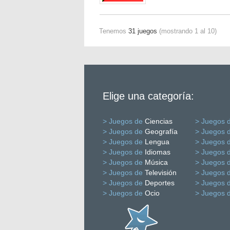
Tenemos
31 juegos
(mostrando 1 al 10)
Elige una categoría:
> Juegos de
Ciencias
> Juegos 
> Juegos de
Geografía
> Juegos 
> Juegos de
Lengua
> Juegos 
> Juegos de
Idiomas
> Juegos 
> Juegos de
Música
> Juegos 
> Juegos de
Televisión
> Juegos 
> Juegos de
Deportes
> Juegos 
> Juegos de
Ocio
> Juegos 