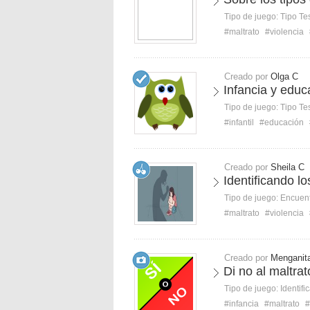
Tipo de juego:
Tipo Te
#maltrato
#violencia
Creado por
Olga C
Infancia y educa
Tipo de juego:
Tipo Te
#infantil
#educación
Creado por
Sheila C
Identificando lo
Tipo de juego:
Encuent
#maltrato
#violencia
Creado por
Menganit
Di no al maltra
Tipo de juego:
Identifi
#infancia
#maltrato
#