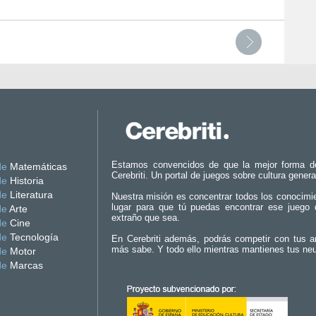
Estamos convencidos de que la mejor forma d
de
Matemáticas
Cerebriti. Un portal de juegos sobre cultura genera
de
Historia
de
Literatura
Nuestra misión es concentrar todos los conocimi
lugar para que tú puedas encontrar ese juego 
de
Arte
extraño que sea.
de
Cine
de
Tecnología
En Cerebriti además, podrás competir con tus a
más sabe. Y todo ello mientras mantienes tus ne
de
Motor
de
Marcas