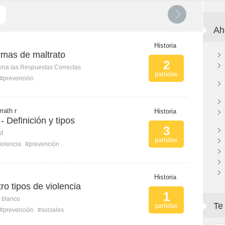
Ah
Historia
ormas de maltrato
2
ona las Respuestas Correctas
partidas
#prevención
rath r
Historia
 - Definición y tipos
3
st
partidas
iolencia
#prevención
Historia
ro tipos de violencia
1
n blanco
Te
partidas
#prevención
#sociales