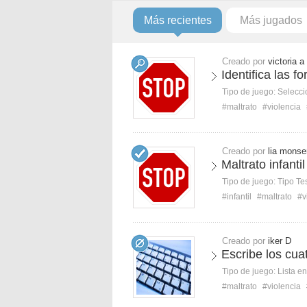
Más recientes
Más jugados
Creado por
victoria a
Identifica las f
Tipo de juego:
Selecci
#maltrato
#violencia
Creado por
lia monser
Maltrato infantil
Tipo de juego:
Tipo Te
#infantil
#maltrato
#v
Creado por
iker D
Escribe los cuat
Tipo de juego:
Lista e
#maltrato
#violencia