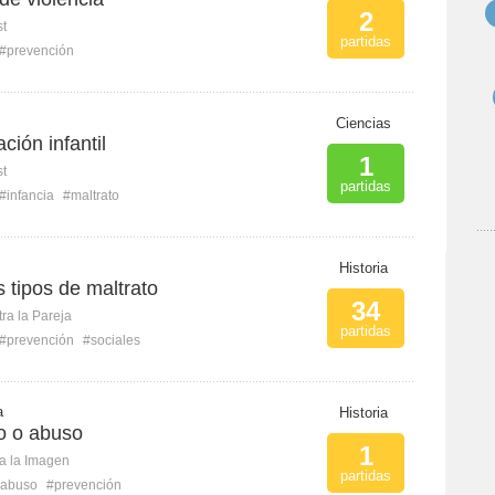
2
st
partidas
#prevención
Ciencias
ción infantil
1
st
partidas
#infancia
#maltrato
Historia
s tipos de maltrato
34
ra la Pareja
partidas
#prevención
#sociales
a
Historia
to o abuso
1
ca la Imagen
partidas
abuso
#prevención