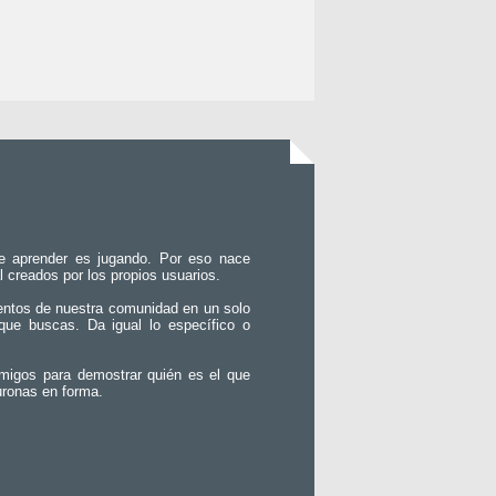
e aprender es jugando. Por eso nace
l creados por los propios usuarios.
entos de nuestra comunidad en un solo
que buscas. Da igual lo específico o
migos para demostrar quién es el que
uronas en forma.