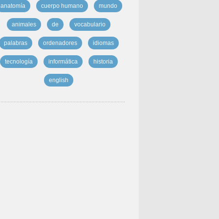
anatomía
cuerpo humano
mundo
animales
de
vocabulario
palabras
ordenadores
idiomas
tecnología
informática
historia
english