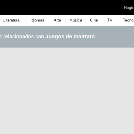
Regís
|
|
|
|
|
|
Literatura
Idiomas
Arte
Música
Cine
TV
Tecno
s relacionados con
Juegos de maltrato
.