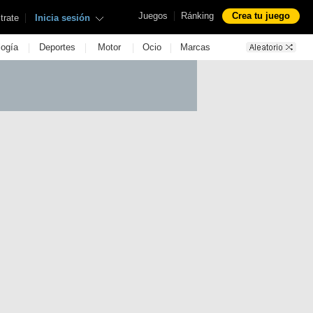
|
Juegos
Ránking
Crea tu juego
|
trate
Inicia sesión
|
|
|
|
logía
Deportes
Motor
Ocio
Marcas