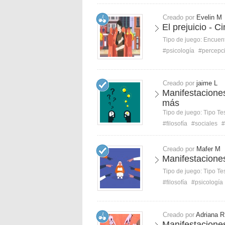
Creado por
Evelin M
El prejuicio - 
Tipo de juego:
Encuent
#psicología
#percepc
Creado por
jaime L
Manifestaciones
más
Tipo de juego:
Tipo Te
#filosofía
#sociales
#
Creado por
Mafer M
Manifestaciones
Tipo de juego:
Tipo Te
#filosofía
#psicología
Creado por
Adriana R
Manifestaciones