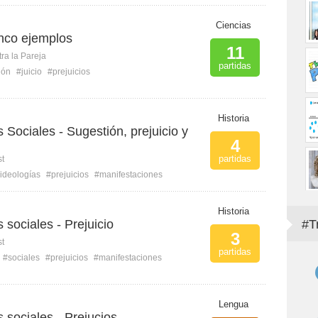
Ciencias
Cinco ejemplos
11
ra la Pareja
partidas
ión
#juicio
#prejuicios
Historia
 Sociales - Sugestión, prejuicio y
4
partidas
st
ideologías
#prejuicios
#manifestaciones
Historia
 sociales - Prejuicio
#T
3
st
partidas
#sociales
#prejuicios
#manifestaciones
Lengua
 sociales - Prejucios