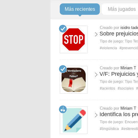
Más recientes
Más jugados
Creado por
isidro tad
Sobre prejuicio
Tipo de juego:
Tipo Te
#violencia
#prevenci
Creado por
Miriam T
V/F: Prejuicios 
Tipo de juego:
Tipo Te
#acentos
#sociales
#
Creado por
Miriam T
Identifica los p
Tipo de juego:
Encuent
#lingüística
#estereot