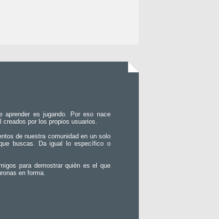
e aprender es jugando. Por eso nace
l creados por los propios usuarios.
entos de nuestra comunidad en un solo
que buscas. Da igual lo específico o
migos para demostrar quién es el que
uronas en forma.