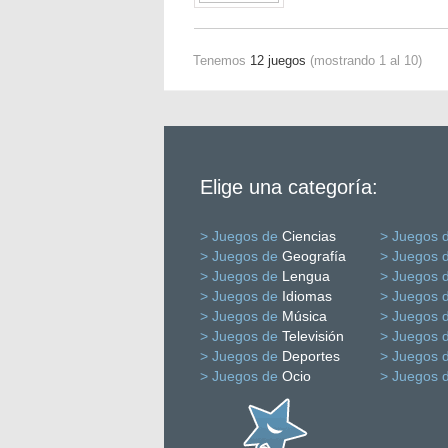
Tenemos
12 juegos
(mostrando 1 al 10)
Elige una categoría:
> Juegos de
Ciencias
> Juegos 
> Juegos de
Geografía
> Juegos 
> Juegos de
Lengua
> Juegos 
> Juegos de
Idiomas
> Juegos 
> Juegos de
Música
> Juegos 
> Juegos de
Televisión
> Juegos 
> Juegos de
Deportes
> Juegos 
> Juegos de
Ocio
> Juegos 