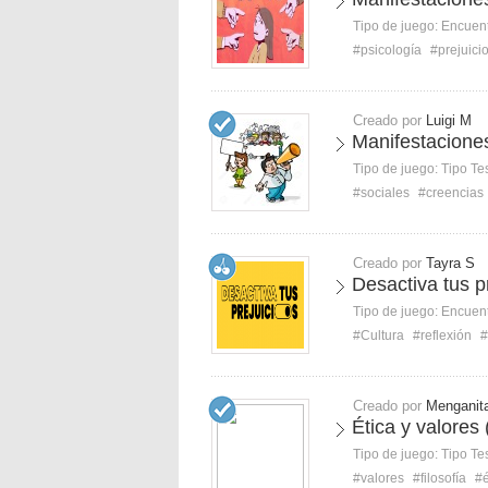
Tipo de juego:
Encuent
#psicología
#prejuici
Creado por
Luigi M
Manifestaciones
Tipo de juego:
Tipo Te
#sociales
#creencias
Creado por
Tayra S
Desactiva tus p
Tipo de juego:
Encuent
#Cultura
#reflexión
#
Creado por
Menganit
Ética y valores 
Tipo de juego:
Tipo Te
#valores
#filosofía
#é