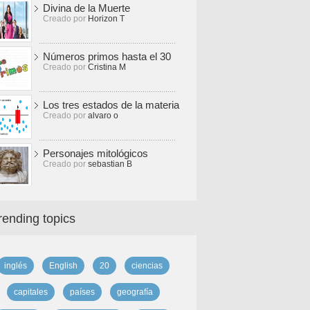
Divina de la Muerte
Creado por
Horizon T
Números primos hasta el 30
Creado por
Cristina M
Los tres estados de la materia
Creado por
alvaro o
Personajes mitológicos
Creado por
sebastian B
rending topics
inglés
English
20
ciencias
capitales
países
geografía