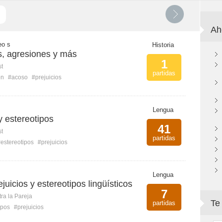
Ah
eo s
Historia
s, agresiones y más
1
st
partidas
ón
#acoso
#prejuicios
Lengua
y estereotipos
41
st
partidas
estereotipos
#prejuicios
Lengua
rejuicios y estereotipos lingüísticos
7
ra la Pareja
Te
partidas
ipos
#prejuicios