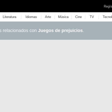
Regís
|
|
|
|
|
|
Literatura
Idiomas
Arte
Música
Cine
TV
Tecno
s relacionados con
Juegos de prejuicios
.