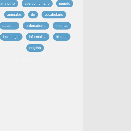
anatomía
cuerpo humano
mundo
animales
de
vocabulario
palabras
ordenadores
idiomas
tecnología
informática
historia
english