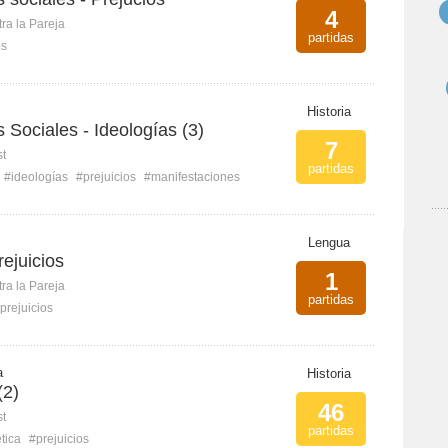
4
ra la Pareja
partidas
os
Historia
 Sociales - Ideologías (3)
7
st
partidas
#ideologías
#prejuicios
#manifestaciones
Lengua
rejuicios
1
ra la Pareja
partidas
prejuicios
a
Historia
(2)
46
st
partidas
tica
#prejuicios