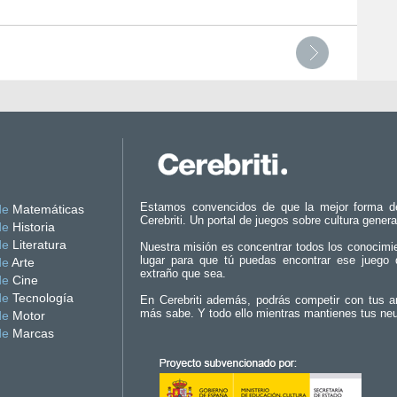
Estamos convencidos de que la mejor forma d
de
Matemáticas
Cerebriti. Un portal de juegos sobre cultura genera
de
Historia
de
Literatura
Nuestra misión es concentrar todos los conocimi
lugar para que tú puedas encontrar ese juego 
de
Arte
extraño que sea.
de
Cine
de
Tecnología
En Cerebriti además, podrás competir con tus a
más sabe. Y todo ello mientras mantienes tus ne
de
Motor
de
Marcas