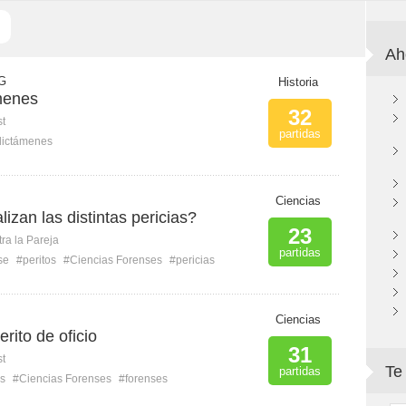
Ah
 G
Historia
ámenes
32
st
partidas
dictámenes
Ciencias
izan las distintas pericias?
23
ra la Pareja
partidas
se
#peritos
#Ciencias Forenses
#pericias
Ciencias
Perito de oficio
31
st
Te
partidas
os
#Ciencias Forenses
#forenses