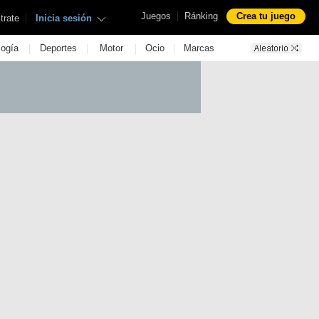
|
Juegos
Ránking
Crea tu juego
|
trate
Inicia sesión
|
|
|
|
logía
Deportes
Motor
Ocio
Marcas