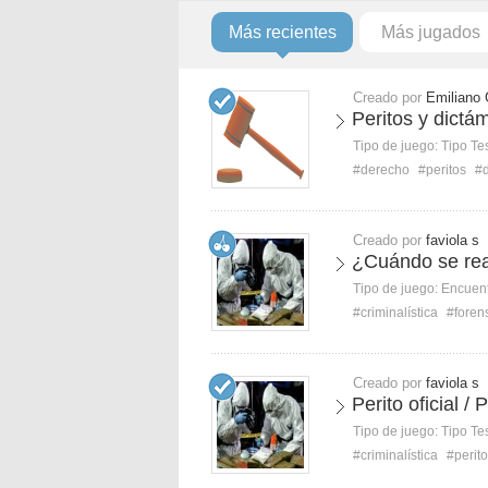
Más recientes
Más jugados
Creado por
Emiliano
Peritos y dict
Tipo de juego:
Tipo Te
#derecho
#peritos
#
Creado por
faviola s
¿Cuándo se real
Tipo de juego:
Encuent
#criminalística
#foren
Creado por
faviola s
Perito oficial / 
Tipo de juego:
Tipo Te
#criminalística
#perit