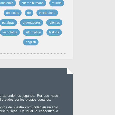
anatomía
cuerpo humano
mundo
animales
de
vocabulario
palabras
ordenadores
idiomas
tecnología
informática
historia
english
e aprender es jugando. Por eso nace
l creados por los propios usuarios.
entos de nuestra comunidad en un solo
que buscas. Da igual lo específico o