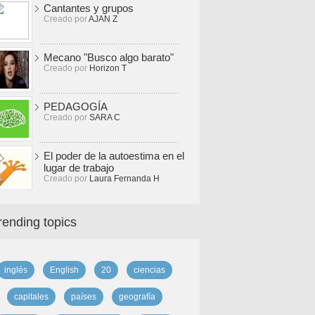
Cantantes y grupos
Creado por
AJAN Z
Mecano "Busco algo barato"
Creado por
Horizon T
PEDAGOGÍA
Creado por
SARA C
El poder de la autoestima en el
lugar de trabajo
Creado por
Laura Fernanda H
rending topics
inglés
English
20
ciencias
capitales
países
geografía