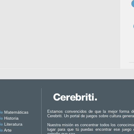
Estamos convencidos de que la mejor forma d
de
Matemáticas
Cerebriti. Un portal de juegos sobre cultura genera
de
Historia
de
Literatura
Nuestra misión es concentrar todos los conocimi
lugar para que tú puedas encontrar ese juego 
de
Arte
extraño que sea.