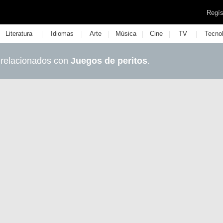
Regís
|
|
|
|
|
|
Literatura
Idiomas
Arte
Música
Cine
TV
Tecno
 relacionados con
Juegos de peritos
.