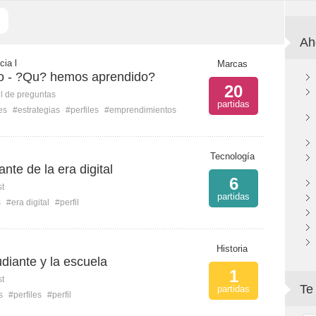
Ah
cia l
Marcas
o - ?Qu? hemos aprendido?
20
l de preguntas
partidas
es
#estrategias
#perfiles
#emprendimientos
Tecnología
ante de la era digital
6
st
partidas
s
#era digital
#perfil
Historia
tudiante y la escuela
1
st
Te
partidas
s
#perfiles
#perfil