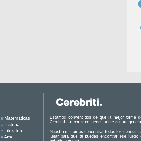
Estamos convencidos de que la mejor forma d
de
Matemáticas
Cerebriti. Un portal de juegos sobre cultura genera
de
Historia
de
Literatura
Nuestra misión es concentrar todos los conocimi
lugar para que tú puedas encontrar ese juego 
de
Arte
extraño que sea.