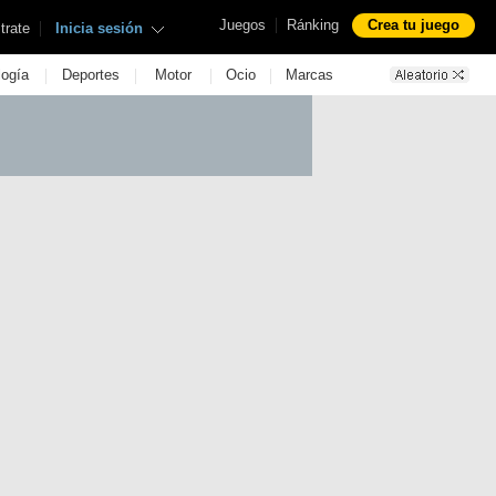
|
Juegos
Ránking
Crea tu juego
|
trate
Inicia sesión
|
|
|
|
logía
Deportes
Motor
Ocio
Marcas