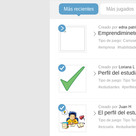
Más recientes
Más jugados
Creado por
edna patri
Emprendiminet
Tipo de juego:
Carruse
#empresa
#habilidad
Creado por
Loriana L
Perfil del estudi
Tipo de juego:
Tipo Te
#estudiantes
#perfile
Creado por
Juan H
El perfil del es
Tipo de juego:
Tipo Te
#escuela
#estudiante