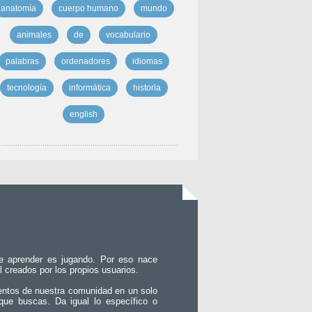
anatomía
cuerpo humano
mundo
animales
de
vocabulario
palabras
ordenadores
idiomas
tecnología
informática
historia
english
e aprender es jugando. Por eso nace
l creados por los propios usuarios.
entos de nuestra comunidad en un solo
que buscas. Da igual lo específico o