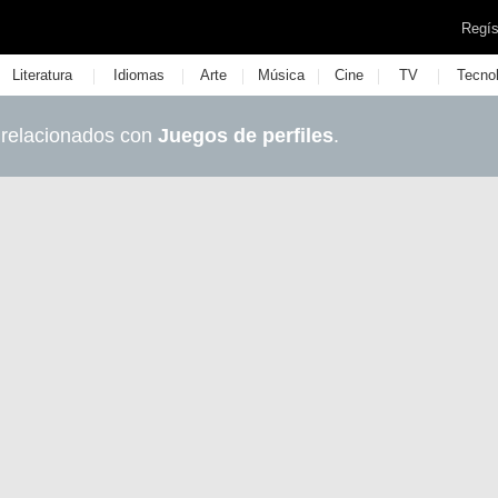
Regís
|
|
|
|
|
|
Literatura
Idiomas
Arte
Música
Cine
TV
Tecno
 relacionados con
Juegos de perfiles
.