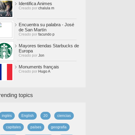
Identifica Animes
Creado por
chalula m
Encuentra su palabra - José
de San Martín
Creado por
facundo p
Mayores tiendas Starbucks de
Europa
Creado por
Jon
Monuments français
Creado por
Hugo A
rending topics
inglés
English
20
ciencias
capitales
países
geografía