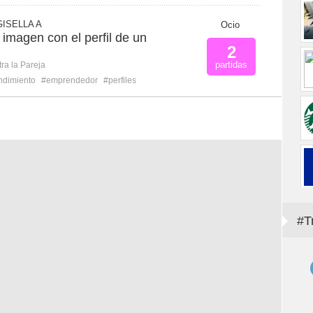
ISELLA A
Ocio
imagen con el perfil de un
2
partidas
ra la Pareja
dimiento
#emprendedor
#perfiles
#T