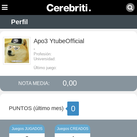
Perfil
Apo3 YtubeOfficial
-
Profesión:
Universidad:
Último juego:
0,00
NOTA MEDIA:
0
PUNTOS (último mes)
Juegos JUGADOS
Juegos CREADOS