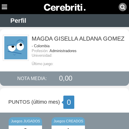
Perfil
MAGDA GISELLA ALDANA GOMEZ
- Colombia
Profesión:
Administradores
Universidad:
Último juego:
0,00
NOTA MEDIA:
0
PUNTOS (último mes)
Juegos JUGADOS
Juegos CREADOS