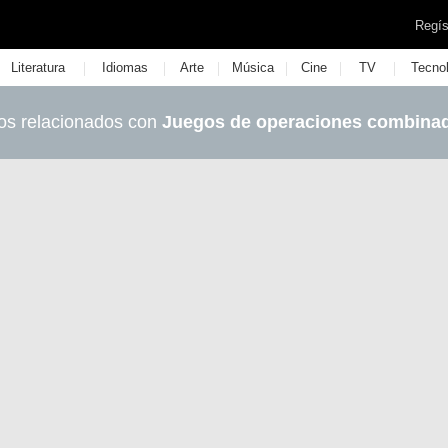
Regís
|
|
|
|
|
|
Literatura
Idiomas
Arte
Música
Cine
TV
Tecno
os relacionados con
Juegos de operaciones combina