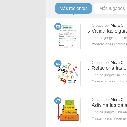
Más recientes
Más jugados
Creado por
Alicia C
Valida las sigu
Tipo de juego:
Identifi
#operaciones combin
Creado por
Alicia C
Relaciona las 
Tipo de juego:
Encuent
#operaciones combin
Creado por
Alicia C
Adivina las pa
Tipo de juego:
Lista e
#matemática
#operac