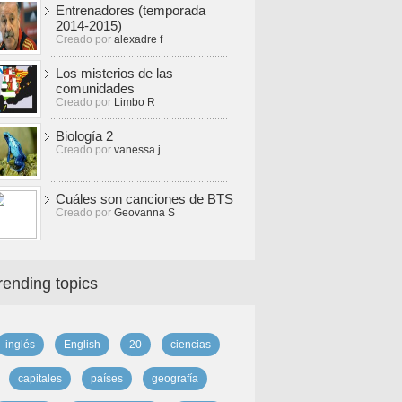
Entrenadores (temporada
2014-2015)
Creado por
alexadre f
Los misterios de las
comunidades
Creado por
Limbo R
Biología 2
Creado por
vanessa j
Cuáles son canciones de BTS
Creado por
Geovanna S
rending topics
inglés
English
20
ciencias
capitales
países
geografía