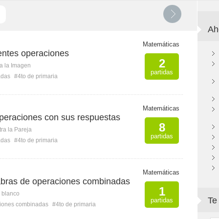
Ah
Matemáticas
ientes operaciones
2
ca la Imagen
partidas
adas
#4to de primaria
Matemáticas
operaciones con sus respuestas
8
ra la Pareja
partidas
adas
#4to de primaria
Matemáticas
labras de operaciones combinadas
1
n blanco
Te
partidas
iones combinadas
#4to de primaria