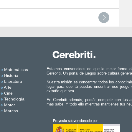
Estamos convencidos de que la mejor forma d
de
Matemáticas
Cerebriti. Un portal de juegos sobre cultura genera
de
Historia
de
Literatura
Nuestra misión es concentrar todos los conocimi
lugar para que tú puedas encontrar ese juego 
de
Arte
extraño que sea.
de
Cine
de
Tecnología
En Cerebriti además, podrás competir con tus a
más sabe. Y todo ello mientras mantienes tus ne
de
Motor
de
Marcas