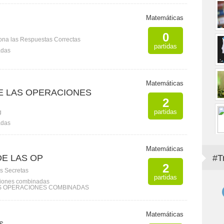
Matemáticas
0
ona las Respuestas Correctas
partidas
adas
Matemáticas
E LAS OPERACIONES
2
partidas
g
adas
Matemáticas
E LAS OP
#T
2
s Secretas
partidas
iones combinadas
S OPERACIONES COMBINADAS
Matemáticas
s