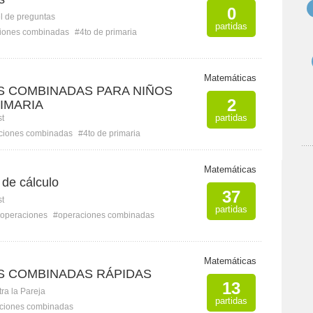
0
l de preguntas
partidas
iones combinadas
#4to de primaria
Matemáticas
 COMBINADAS PARA NIÑOS
2
IMARIA
partidas
st
ciones combinadas
#4to de primaria
Matemáticas
 de cálculo
37
st
partidas
operaciones
#operaciones combinadas
Matemáticas
S COMBINADAS RÁPIDAS
13
ra la Pareja
partidas
ciones combinadas