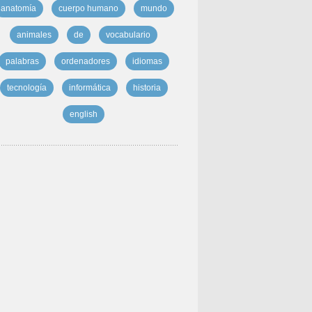
anatomía
cuerpo humano
mundo
animales
de
vocabulario
palabras
ordenadores
idiomas
tecnología
informática
historia
english