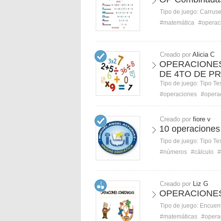
Tipo de juego:
Carruse
#matemática
#operac
Creado por
Alicia C
OPERACIONES
DE 4TO DE PR
Tipo de juego:
Tipo Te
#operaciones
#opera
Creado por
fiore v
10 operaciones
Tipo de juego:
Tipo Te
#números
#cálculo
#
Creado por
Liz G
OPERACIONE
Tipo de juego:
Encuent
#matemáticas
#opera