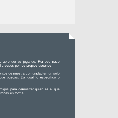
e aprender es jugando. Por eso nace
l creados por los propios usuarios.
entos de nuestra comunidad en un solo
que buscas. Da igual lo específico o
migos para demostrar quién es el que
uronas en forma.