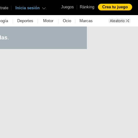
|
Juegos
Ránking
Crea tu juego
|
trate
Inicia sesión
|
|
|
|
logía
Deportes
Motor
Ocio
Marcas
das
.