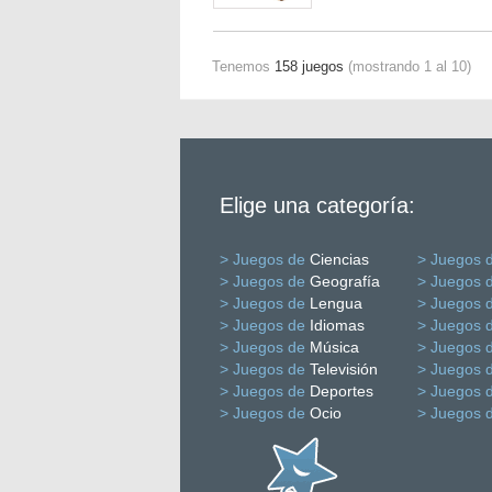
Tenemos
158 juegos
(mostrando 1 al 10)
Elige una categoría:
> Juegos de
Ciencias
> Juegos 
> Juegos de
Geografía
> Juegos 
> Juegos de
Lengua
> Juegos 
> Juegos de
Idiomas
> Juegos 
> Juegos de
Música
> Juegos 
> Juegos de
Televisión
> Juegos 
> Juegos de
Deportes
> Juegos 
> Juegos de
Ocio
> Juegos 