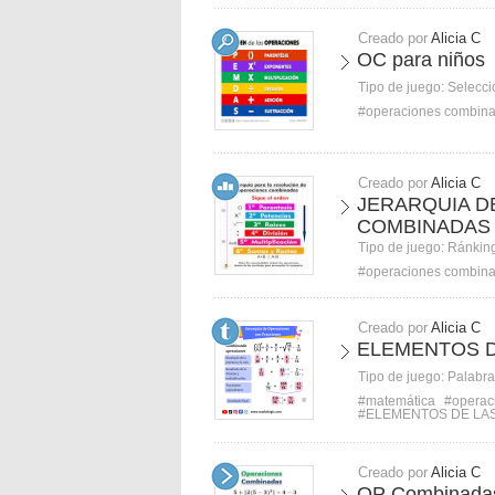
Creado por
Alicia C
OC para niños
Tipo de juego:
Selecci
#operaciones combin
Creado por
Alicia C
JERARQUIA D
COMBINADAS
Tipo de juego:
Ránkin
#operaciones combin
Creado por
Alicia C
ELEMENTOS D
Tipo de juego:
Palabra
#matemática
#operac
#ELEMENTOS DE LA
Creado por
Alicia C
OP Combinada