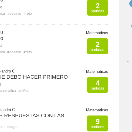
2
st
partidas
ica
#desafio
#reto
 U
Matemáticas
io
2
st
partidas
ica
#desafio
#reto
jandro C
Matemáticas
UE DEBO HACER PRIMERO
4
g
partidas
atemática
#niños
jandro C
Matemáticas
S RESPUESTAS CON LAS
9
partidas
ca la Imagen