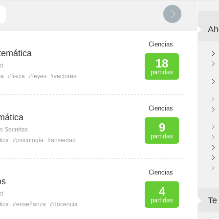
Ah
Ciencias
temática
18
st
partidas
ca
#física
#leyes
#vectores
Ciencias
mática
9
s Secretas
partidas
ica
#psicología
#ansiedad
Ciencias
os
4
st
Te
partidas
ica
#enseñanza
#docencia