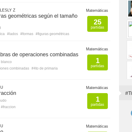
LESLY Z
Matemáticas
uras geométricas según el tamaño
25
partidas
g
ica
#lados
#formas
#figuras geométricas
Matemáticas
labras de operaciones combinadas
1
n blanco
partidas
iones combinadas
#4to de primaria
 U
Matemáticas
racción
#T
1
mudo
partidas
#fraccion
 U
Matemáticas
io