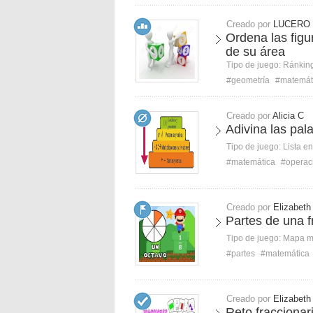
Creado por
LUCERO 
Ordena las fig
de su área
Tipo de juego:
Ránkin
#geometría
#matemát
Creado por
Alicia C
Adivina las pa
Tipo de juego:
Lista e
#matemática
#operac
Creado por
Elizabeth
Partes de una f
Tipo de juego:
Mapa 
#partes
#matemática
Creado por
Elizabeth
Reto fraccionar