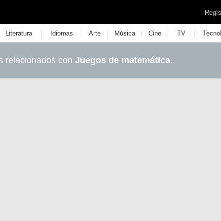
Regís
|
|
|
|
|
|
Literatura
Idiomas
Arte
Música
Cine
TV
Tecno
s relacionados con
Juegos de matemática
.