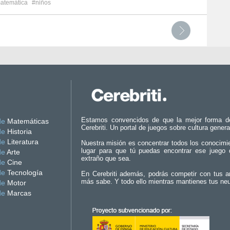
atemática
#niños
Estamos convencidos de que la mejor forma d
de
Matemáticas
Cerebriti. Un portal de juegos sobre cultura genera
de
Historia
de
Literatura
Nuestra misión es concentrar todos los conocimi
lugar para que tú puedas encontrar ese juego 
de
Arte
extraño que sea.
de
Cine
de
Tecnología
En Cerebriti además, podrás competir con tus a
más sabe. Y todo ello mientras mantienes tus ne
de
Motor
de
Marcas