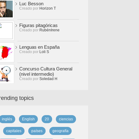
Luc Besson
Creado por
Horizon T
Figuras pitagóricas
Creado por
RubénIrene
Lenguas en España
Creado por
Loli S
Concurso Cultura General
(nivel intermedio)
Creado por
Soledad H
rending topics
inglés
English
20
ciencias
capitales
países
geografía