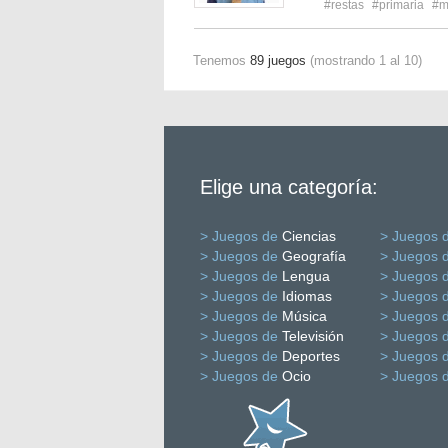
#restas
#primaria
#m
Tenemos
89 juegos
(mostrando 1 al 10)
Elige una categoría:
> Juegos de
Ciencias
> Juegos 
> Juegos de
Geografía
> Juegos 
> Juegos de
Lengua
> Juegos 
> Juegos de
Idiomas
> Juegos 
> Juegos de
Música
> Juegos 
> Juegos de
Televisión
> Juegos 
> Juegos de
Deportes
> Juegos 
> Juegos de
Ocio
> Juegos 