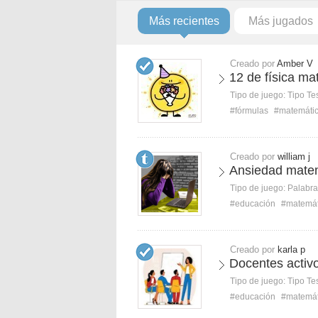
Más recientes
Más jugados
Creado por
Amber V
12 de física ma
Tipo de juego:
Tipo Te
#fórmulas
#matemáti
Creado por
william j
Ansiedad mate
Tipo de juego:
Palabra
#educación
#matemát
Creado por
karla p
Docentes activ
Tipo de juego:
Tipo Te
#educación
#matemát