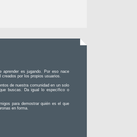
e aprender es jugando. Por eso nace
l creados por los propios usuarios.
entos de nuestra comunidad en un solo
que buscas. Da igual lo específico o
migos para demostrar quién es el que
uronas en forma.