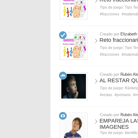
Tipo de juego:
Tipo Te
#fracciones
#matemát
Creado por
Elizabeth
Reto fraccionar
Tipo de juego:
Tipo Te
#fracciones
#matemát
Creado por
Rubén Ale
AL RESTAR Q
Tipo de juego:
Ránkin
#restas
#primaria
#m
Creado por
Rubén Ale
EMPAREJA LA
IMAGENES
Tipo de juego:
Identifi