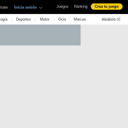
|
Juegos
Ránking
Crea tu juego
|
trate
Inicia sesión
|
|
|
|
logía
Deportes
Motor
Ocio
Marcas