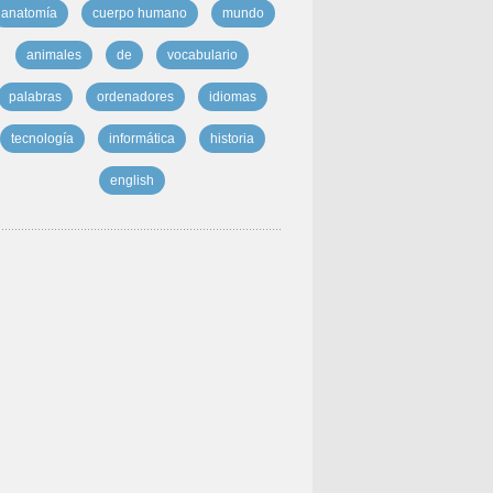
anatomía
cuerpo humano
mundo
animales
de
vocabulario
palabras
ordenadores
idiomas
tecnología
informática
historia
english